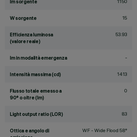
1150
lm sorgente
15
W sorgente
53.93
Efficienza luminosa
(valore reale)
-
lm in modalità emergenza
1413
Intensità massima (cd)
0
Flusso totale emesso a
90° o oltre (lm)
83
Light output ratio (LOR)
WF - Wide Flood 58°
Ottica e angolo di