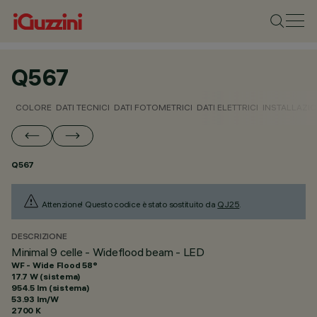
Q567
COLORE
DATI TECNICI
DATI FOTOMETRICI
DATI ELETTRICI
INSTALLAZI
Q567
Attenzione! Questo codice è stato sostituito da
QJ25
.
DESCRIZIONE
Minimal 9 celle - Wideflood beam - LED
WF - Wide Flood 58°
17.7 W (sistema)
954.5 lm (sistema)
53.93 lm/W
2700 K