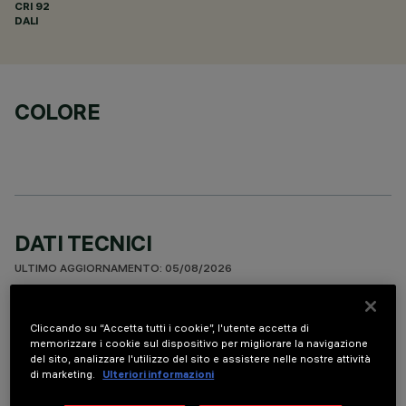
CRI
92
DALI
COLORE
DATI TECNICI
ULTIMO AGGIORNAMENTO: 05/08/2026
DESCRIZIONE
Cliccando su “Accetta tutti i cookie”, l'utente accetta di
memorizzare i cookie sul dispositivo per migliorare la navigazione
Apparecchio miniaturizzato quadrato ad incasso a 9 elementi
del sito, analizzare l'utilizzo del sito e assistere nelle nostre attività
ottici per sorgenti LED - ottica fissa. Nonostante le
di marketing.
Ulteriori informazioni
dimensioni extra-compatte del prodotto, la tecnologia