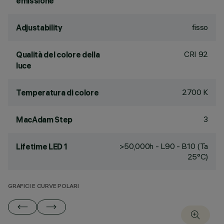
emissione
fisso
Adjustability
CRI
92
Qualità del colore della
luce
2700 K
Temperatura di colore
3
MacAdam Step
>50,000h - L90 - B10 (Ta
Lifetime LED 1
25°C)
GRAFICI E CURVE POLARI