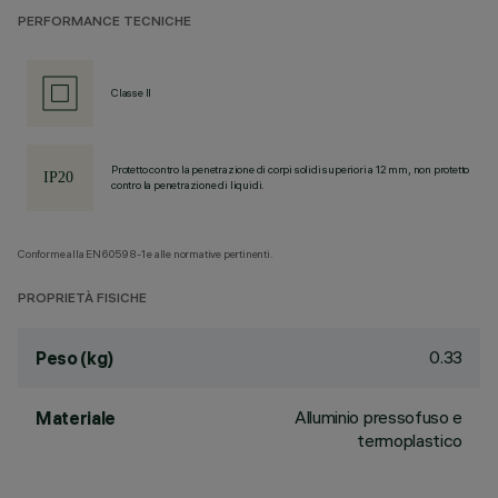
PERFORMANCE TECNICHE
Classe II
Protetto contro la penetrazione di corpi solidi superiori a 12 mm, non protetto
contro la penetrazione di liquidi.
Conforme alla EN60598-1 e alle normative pertinenti.
PROPRIETÀ FISICHE
0.33
Peso (kg)
Alluminio pressofuso e
Materiale
termoplastico