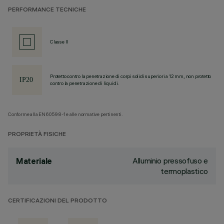
PERFORMANCE TECNICHE
Classe II
Protetto contro la penetrazione di corpi solidi superiori a 12 mm, non protetto
contro la penetrazione di liquidi.
Conforme alla EN60598-1 e alle normative pertinenti.
PROPRIETÀ FISICHE
Alluminio pressofuso e
Materiale
termoplastico
CERTIFICAZIONI DEL PRODOTTO