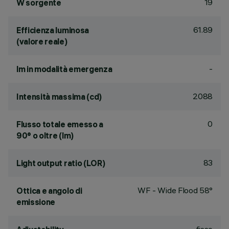
19
W sorgente
61.89
Efficienza luminosa
(valore reale)
-
lm in modalità emergenza
2088
Intensità massima (cd)
0
Flusso totale emesso a
90° o oltre (lm)
83
Light output ratio (LOR)
WF - Wide Flood 58°
Ottica e angolo di
emissione