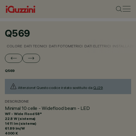
Q569
COLORE
DATI TECNICI
DATI FOTOMETRICI
DATI ELETTRICI
INSTALLAZI
Q569
Attenzione! Questo codice è stato sostituito da
QJ29
.
DESCRIZIONE
Minimal 10 celle - Wideflood beam - LED
WF - Wide Flood 58°
22.8 W (sistema)
1411 lm (sistema)
61.89 lm/W
4000 K