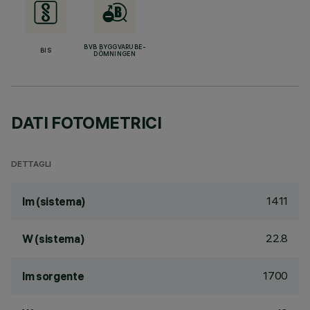
BVB BYGGVARUBE-
BIS
DÖMNINGEN
DATI FOTOMETRICI
DETTAGLI
1411
lm (sistema)
22.8
W (sistema)
1700
lm sorgente