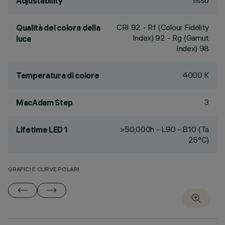
fisso
Adjustability
CRI
92
- Rf (Colour Fidelity
Qualità del colore della
Index) 92 - Rg (Gamut
luce
Index) 98
4000 K
Temperatura di colore
3
MacAdam Step
>50,000h - L90 - B10 (Ta
Lifetime LED 1
25°C)
GRAFICI E CURVE POLARI