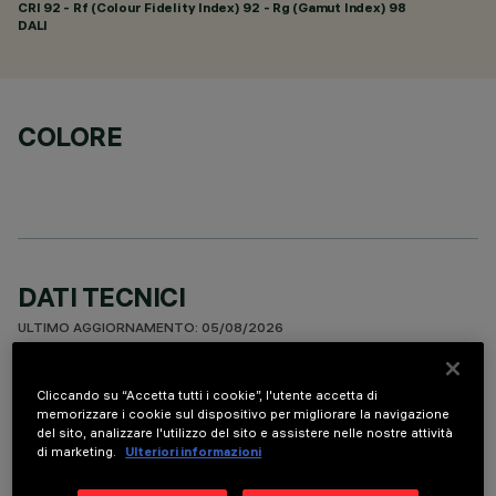
CRI
92
- Rf (Colour Fidelity Index) 92 - Rg (Gamut Index) 98
DALI
COLORE
DATI TECNICI
ULTIMO AGGIORNAMENTO: 05/08/2026
DESCRIZIONE
Cliccando su “Accetta tutti i cookie”, l'utente accetta di
memorizzare i cookie sul dispositivo per migliorare la navigazione
Apparecchio miniaturizzato lineare ad incasso a 10 elementi
del sito, analizzare l'utilizzo del sito e assistere nelle nostre attività
ottici per sorgenti LED - ottica fissa. Nonostante le
di marketing.
Ulteriori informazioni
dimensioni extra-compatte del prodotto, la tecnologia