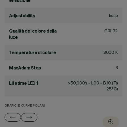
emissione
fisso
Adjustability
CRI
92
Qualità del colore della
luce
3000 K
Temperatura di colore
3
MacAdam Step
>50,000h - L90 - B10 (Ta
Lifetime LED 1
25°C)
GRAFICI E CURVE POLARI