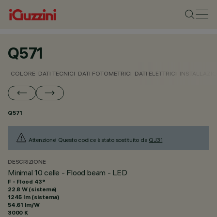
Q571
COLORE
DATI TECNICI
DATI FOTOMETRICI
DATI ELETTRICI
INSTALLAZI
Q571
Attenzione! Questo codice è stato sostituito da
QJ31
.
DESCRIZIONE
Minimal 10 celle - Flood beam - LED
F - Flood 43°
22.8 W (sistema)
1245 lm (sistema)
54.61 lm/W
3000 K