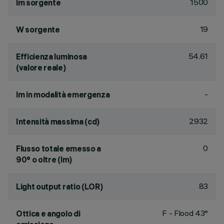
1500
lm sorgente
19
W sorgente
54.61
Efficienza luminosa
(valore reale)
-
lm in modalità emergenza
2932
Intensità massima (cd)
0
Flusso totale emesso a
90° o oltre (lm)
83
Light output ratio (LOR)
F - Flood 43°
Ottica e angolo di