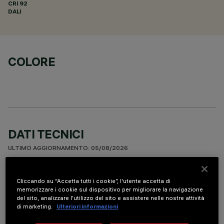
CRI
92
DALI
COLORE
DATI TECNICI
ULTIMO AGGIORNAMENTO: 05/08/2026
DESCRIZIONE
Cliccando su “Accetta tutti i cookie”, l'utente accetta di
memorizzare i cookie sul dispositivo per migliorare la navigazione
Apparecchio miniaturizzato lineare ad incasso a 10 elementi
del sito, analizzare l'utilizzo del sito e assistere nelle nostre attività
ottici per sorgenti LED - ottica fissa. Nonostante le
di marketing.
Ulteriori informazioni
dimensioni extra-compatte del prodotto, la tecnologia