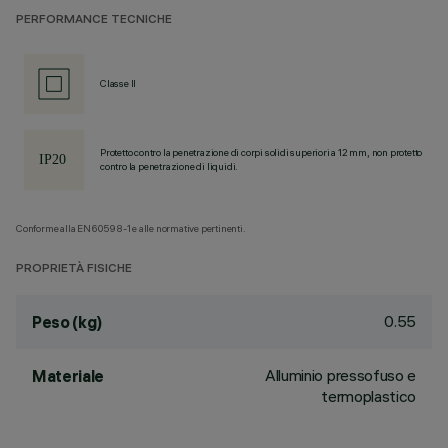
PERFORMANCE TECNICHE
Classe II
Protetto contro la penetrazione di corpi solidi superiori a 12 mm, non protetto
contro la penetrazione di liquidi.
Conforme alla EN60598-1 e alle normative pertinenti.
PROPRIETÀ FISICHE
0.55
Peso (kg)
Alluminio pressofuso e
Materiale
termoplastico