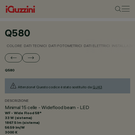
Q580
COLORE
DATI TECNICI
DATI FOTOMETRICI
DATI ELETTRICI
INSTALLAZI
Q580
Attenzione! Questo codice è stato sostituito da
QJ43
.
DESCRIZIONE
Minimal 15 celle - Wideflood beam - LED
WF - Wide Flood 58°
33 W (sistema)
1867.5 lm (sistema)
56.59 lm/W
3000 K