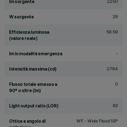
2250
lm sorgente
29
W sorgente
56.59
Efficienza luminosa
(valore reale)
-
lm in modalità emergenza
2764
Intensità massima (cd)
0
Flusso totale emesso a
90° o oltre (lm)
83
Light output ratio (LOR)
WF - Wide Flood 58°
Ottica e angolo di