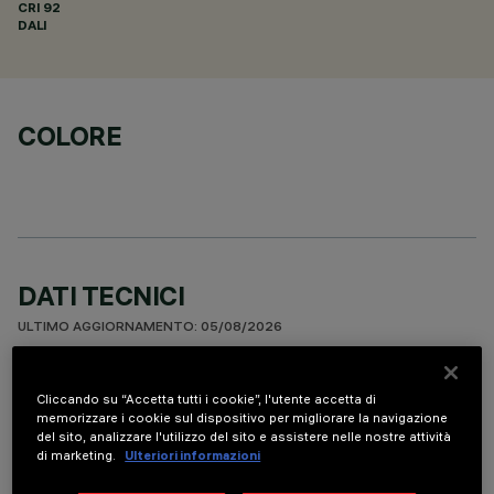
CRI
92
DALI
COLORE
DATI TECNICI
ULTIMO AGGIORNAMENTO: 05/08/2026
DESCRIZIONE
Cliccando su “Accetta tutti i cookie”, l'utente accetta di
memorizzare i cookie sul dispositivo per migliorare la navigazione
Apparecchio miniaturizzato lineare ad incasso a 15 elementi
del sito, analizzare l'utilizzo del sito e assistere nelle nostre attività
ottici per sorgenti LED - ottica fissa. Nonostante le
di marketing.
Ulteriori informazioni
dimensioni extra-compatte del prodotto, la tecnologia