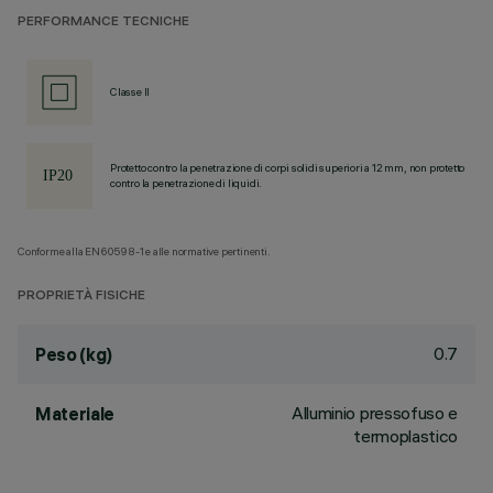
PERFORMANCE TECNICHE
Classe II
Protetto contro la penetrazione di corpi solidi superiori a 12 mm, non protetto
contro la penetrazione di liquidi.
Conforme alla EN60598-1 e alle normative pertinenti.
PROPRIETÀ FISICHE
0.7
Peso (kg)
Alluminio pressofuso e
Materiale
termoplastico