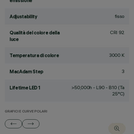
emissione
fisso
Adjustability
CRI
92
Qualità del colore della
luce
3000 K
Temperatura di colore
3
MacAdam Step
>50,000h - L90 - B10 (Ta
Lifetime LED 1
25°C)
GRAFICI E CURVE POLARI