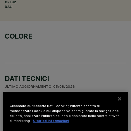
CRI
92
DALI
COLORE
DATI TECNICI
ULTIMO AGGIORNAMENTO: 05/08/2026
DESCRIZIONE
Cliccando su “Accetta tutti i cookie”, l'utente accetta di
memorizzare i cookie sul dispositivo per migliorare la navigazione
Apparecchio miniaturizzato lineare ad incasso a 15 elementi
del sito, analizzare l'utilizzo del sito e assistere nelle nostre attività
ottici per sorgenti LED - ottica fissa. Nonostante le
di marketing.
Ulteriori informazioni
dimensioni extra-compatte del prodotto, la tecnologia