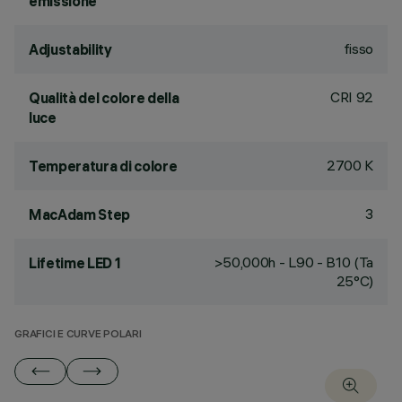
emissione
fisso
Adjustability
CRI
92
Qualità del colore della
luce
2700 K
Temperatura di colore
3
MacAdam Step
>50,000h - L90 - B10 (Ta
Lifetime LED 1
25°C)
GRAFICI E CURVE POLARI