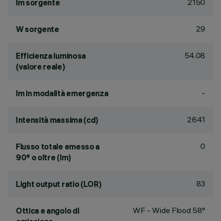
2150
lm sorgente
29
W sorgente
54.08
Efficienza luminosa
(valore reale)
-
lm in modalità emergenza
2641
Intensità massima (cd)
0
Flusso totale emesso a
90° o oltre (lm)
83
Light output ratio (LOR)
WF - Wide Flood 58°
Ottica e angolo di