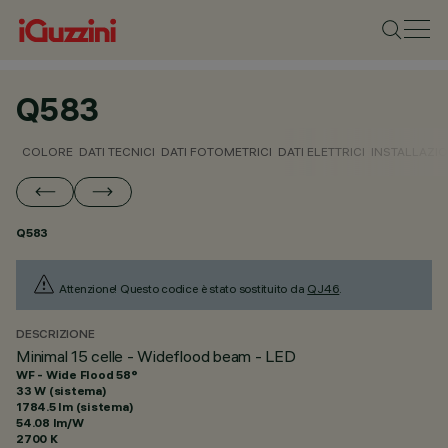
Q583
COLORE
DATI TECNICI
DATI FOTOMETRICI
DATI ELETTRICI
INSTALLAZI
Q583
Attenzione! Questo codice è stato sostituito da
QJ46
.
DESCRIZIONE
Minimal 15 celle - Wideflood beam - LED
WF - Wide Flood 58°
33 W (sistema)
1784.5 lm (sistema)
54.08 lm/W
2700 K