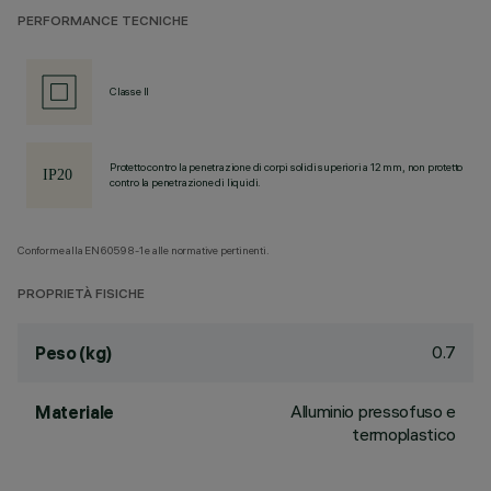
PERFORMANCE TECNICHE
Classe II
Protetto contro la penetrazione di corpi solidi superiori a 12 mm, non protetto
contro la penetrazione di liquidi.
Conforme alla EN60598-1 e alle normative pertinenti.
PROPRIETÀ FISICHE
0.7
Peso (kg)
Alluminio pressofuso e
Materiale
termoplastico