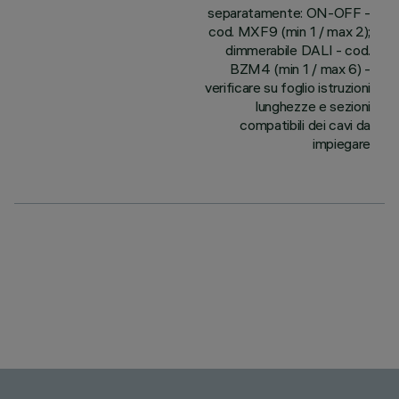
separatamente: ON-OFF -
cod. MXF9 (min 1 / max 2);
dimmerabile DALI - cod.
BZM4 (min 1 / max 6) -
verificare su foglio istruzioni
lunghezze e sezioni
compatibili dei cavi da
impiegare