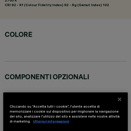
2700 K
CRI
92
- Rf (Colour Fidelity Index) 92 - Rg (Gamut Index) 102
COLORE
COMPONENTI OPZIONALI
Cliccando su “Accetta tutti i cookie”, l'utente accetta di
memorizzare i cookie sul dispositivo per migliorare la navigazione
del sito, analizzare l'utilizzo del sito e assistere nelle nostre attività
DATI TECNICI
di marketing.
Ulteriori informazioni
ULTIMO AGGIORNAMENTO: 05/08/2026