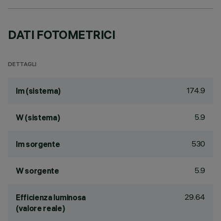
DATI FOTOMETRICI
DETTAGLI
174.9
lm (sistema)
5.9
W (sistema)
530
lm sorgente
5.9
W sorgente
29.64
Efficienza luminosa
(valore reale)