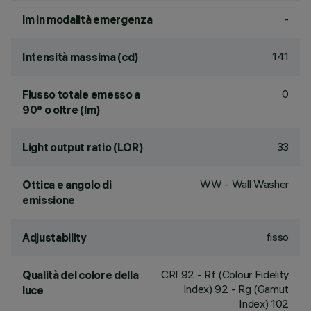
-
lm in modalità emergenza
141
Intensità massima (cd)
0
Flusso totale emesso a
90° o oltre (lm)
33
Light output ratio (LOR)
WW - Wall Washer
Ottica e angolo di
emissione
fisso
Adjustability
CRI
92
- Rf (Colour Fidelity
Qualità del colore della
Index) 92 - Rg (Gamut
luce
Index) 102