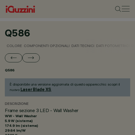
Q586
COLORE
COMPONENTI OPZIONALI
DATI TECNICI
DATI FOTOMETRICI
D
Q586
È disponibile una versione aggiornata di questo apparecchio: scopri il
Laser Blade XS
nuovo
.
DESCRIZIONE
Frame sezione 3 LED - Wall Washer
WW - Wall Washer
5.9 W (sistema)
174.9 lm (sistema)
29.64 lm/W