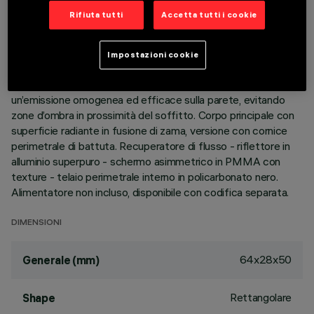
Rifiuta tutti
Accetta tutti i cookie
DESCRIZIONE
Apparecchio miniaturizzato lineare ad incasso per sorgenti
Impostazioni cookie
LED. Nonostante le dimensioni extra-compatte del prodotto,
la tecnologia brevettata del sistema ottico garantisce
un’emissione omogenea ed efficace sulla parete, evitando
zone d’ombra in prossimità del soffitto. Corpo principale con
superficie radiante in fusione di zama, versione con cornice
perimetrale di battuta. Recuperatore di flusso - riflettore in
alluminio superpuro - schermo asimmetrico in PMMA con
texture - telaio perimetrale interno in policarbonato nero.
Alimentatore non incluso, disponibile con codifica separata.
DIMENSIONI
64x28x50
Generale (mm)
Rettangolare
Shape