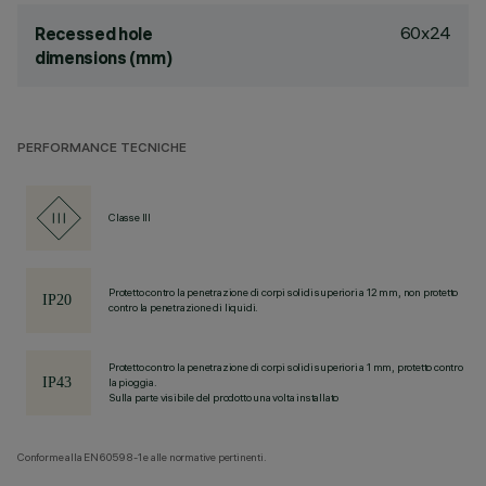
60x24
Recessed hole
dimensions (mm)
PERFORMANCE TECNICHE
Classe III
Protetto contro la penetrazione di corpi solidi superiori a 12 mm, non protetto
contro la penetrazione di liquidi.
Protetto contro la penetrazione di corpi solidi superiori a 1 mm, protetto contro
la pioggia.
Sulla parte visibile del prodotto una volta installato
Conforme alla EN60598-1 e alle normative pertinenti.