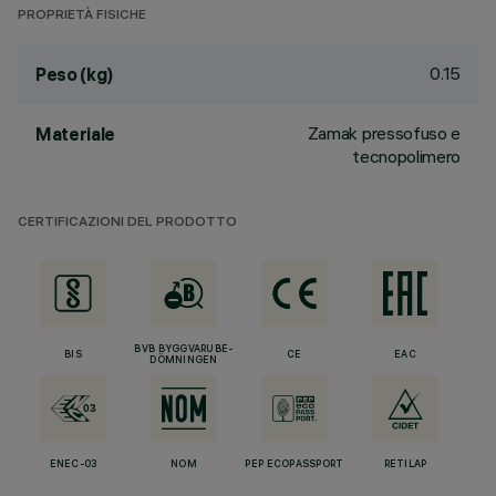
PROPRIETÀ FISICHE
0.15
Peso (kg)
Zamak pressofuso e
Materiale
tecnopolimero
CERTIFICAZIONI DEL PRODOTTO
BVB BYGGVARUBE-
BIS
CE
EAC
DÖMNINGEN
ENEC-03
NOM
PEP ECOPASSPORT
RETILAP