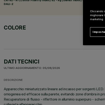
CRI
92
- Rf (Colour Fidelity Index) 92 - Rg (Gamut Index) 98
DALI-2
Cliccando s
migliorare l
marketing.
COLORE
Imposta
DATI TECNICI
ULTIMO AGGIORNAMENTO: 05/08/2026
DESCRIZIONE
Apparecchio miniaturizzato lineare ad incasso per sorgenti LED.
omogenea ed efficace sulla parete, evitando zone d’ombra in pross
Recuperatore di flusso - riflettore in alluminio superpuro - sch
collegata all’apparecchio.