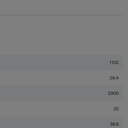
1102
28.4
2900
25
38.8