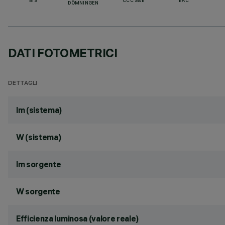
BIS
CCC S&E
EAC
DÖMNINGEN
DATI FOTOMETRICI
DETTAGLI
lm (sistema)
W (sistema)
lm sorgente
W sorgente
Efficienza luminosa (valore reale)