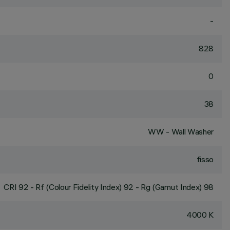
-
828
0
38
WW - Wall Washer
fisso
CRI
92
- Rf (Colour Fidelity Index) 92 - Rg (Gamut Index) 98
4000 K