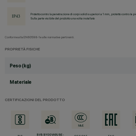
Protetto contro la penetrazione di corpi solidi superiori a 1 mm, protetto contro la p
Sulla parte visibile del prodotto una volta installato
Conforme alla EN60598-1 e alle normative pertinenti.
PROPRIETÀ FISICHE
Peso (kg)
Materiale
CERTIFICAZIONI DEL PRODOTTO
BVB BYGGVARUBE-