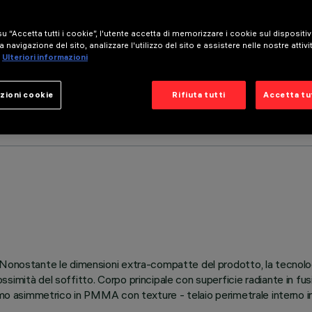
u “Accetta tutti i cookie”, l'utente accetta di memorizzare i cookie sul dispositi
a navigazione del sito, analizzare l'utilizzo del sito e assistere nelle nostre attivi
Ulteriori informazioni
zioni cookie
Rifiuta tutti
Accetta tut
 Nonostante le dimensioni extra-compatte del prodotto, la tecnolo
imità del soffitto. Corpo principale con superficie radiante in fus
ermo asimmetrico in PMMA con texture - telaio perimetrale interno i