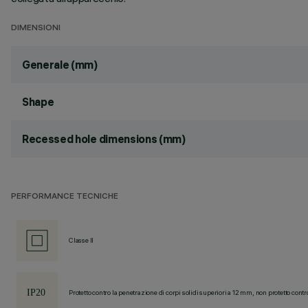
DIMENSIONI
Generale (mm)
Shape
Recessed hole dimensions (mm)
PERFORMANCE TECNICHE
Classe II
Protetto contro la penetrazione di corpi solidi superiori a 12 mm, non protetto contr