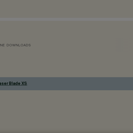
ONE
DOWNLOADS
aser Blade XS
.