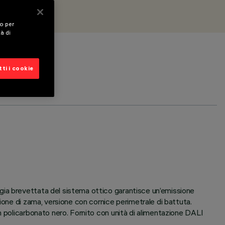
vo per
tà di
ti i cookie
gia brevettata del sistema ottico garantisce un’emissione
ione di zama, versione con cornice perimetrale di battuta.
n policarbonato nero. Fornito con unità di alimentazione DALI