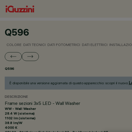
Q596
COLORE
DATI TECNICI
DATI FOTOMETRICI
DATI ELETTRICI
INSTALLAZI
Q596
L
È disponibile una versione aggiornata di questo apparecchio: scopri il nuovo
DESCRIZIONE
Frame sezioni 3x5 LED - Wall Washer
WW - Wall Washer
28.4 W (sistema)
1102 lm (sistema)
38.8 lm/W
4000 K