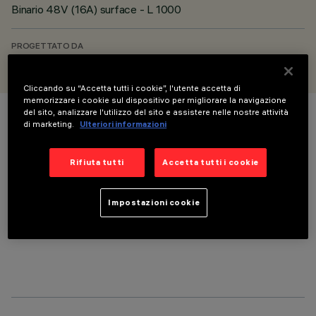
Binario 48V (16A) surface - L 1000
PROGETTATO DA
iGuzzini
Cliccando su “Accetta tutti i cookie”, l'utente accetta di
memorizzare i cookie sul dispositivo per migliorare la navigazione
del sito, analizzare l'utilizzo del sito e assistere nelle nostre attività
di marketing.
Ulteriori informazioni
COLORE
Rifiuta tutti
Accetta tutti i cookie
Impostazioni cookie
COMPONENTI OPZIONALI