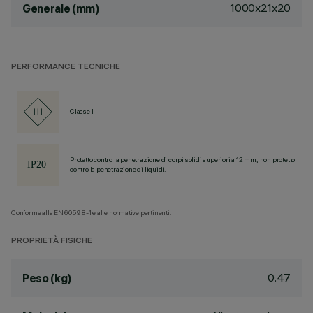
1000x21x20
Generale (mm)
PERFORMANCE TECNICHE
Classe III
Protetto contro la penetrazione di corpi solidi superiori a 12 mm, non protetto
contro la penetrazione di liquidi.
Conforme alla EN60598-1 e alle normative pertinenti.
PROPRIETÀ FISICHE
0.47
Peso (kg)