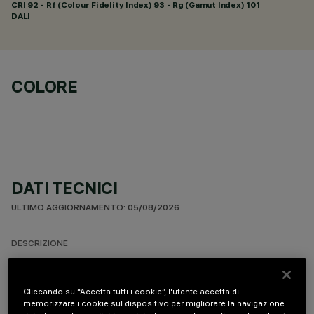
CRI
92
- Rf (Colour Fidelity Index) 93 - Rg (Gamut Index) 101
DALI
COLORE
DATI TECNICI
ULTIMO AGGIORNAMENTO: 05/08/2026
DESCRIZIONE
Apparecchio miniaturizzato ad incasso lineare Minimal a 10
elementi ottici. L’impiego di sorgenti LED ad elevato indice di
Cliccando su “Accetta tutti i cookie”, l'utente accetta di
resa cromatica con diversa temperatura colore permette di
memorizzare i cookie sul dispositivo per migliorare la navigazione