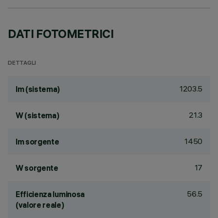
DATI FOTOMETRICI
DETTAGLI
1203.5
lm (sistema)
21.3
W (sistema)
1450
lm sorgente
17
W sorgente
56.5
Efficienza luminosa
(valore reale)