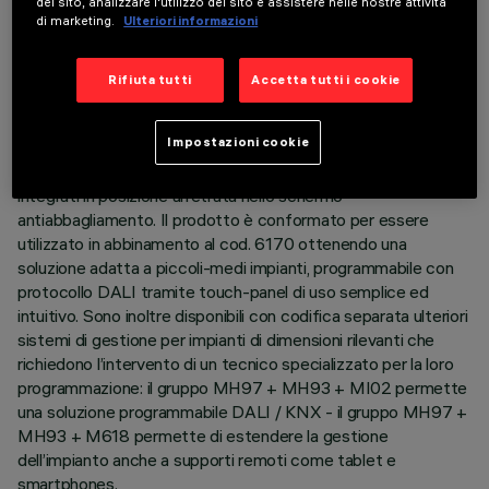
ottenere una modulazione dinamica della luce. La variazione
del sito, analizzare l'utilizzo del sito e assistere nelle nostre attività
di marketing.
Ulteriori informazioni
avviene miscelando l'emissione di 5 LED 2700K e 5 LED
5700K. La temperatura colore si mantiene sempre costante
ed uniforme anche tra prodotti di diversa dimensione e con
Rifiuta tutti
Accetta tutti i cookie
disparità di numero di LED caldi e freddi. Corpo principale con
superficie radiante in alluminio pressofuso; versione senza
Impostazioni cookie
cornice per installazione a filo soffitto (frameless). Riflettori
Opti Beam ad alta definizione in termoplastico metallizzato,
integrati in posizione arretrata nello schermo
antiabbagliamento. Il prodotto è conformato per essere
utilizzato in abbinamento al cod. 6170 ottenendo una
soluzione adatta a piccoli-medi impianti, programmabile con
protocollo DALI tramite touch-panel di uso semplice ed
intuitivo. Sono inoltre disponibili con codifica separata ulteriori
sistemi di gestione per impianti di dimensioni rilevanti che
richiedono l’intervento di un tecnico specializzato per la loro
programmazione: il gruppo MH97 + MH93 + MI02 permette
una soluzione programmabile DALI / KNX - il gruppo MH97 +
MH93 + M618 permette di estendere la gestione
dell’impianto anche a supporti remoti come tablet e
smartphones.