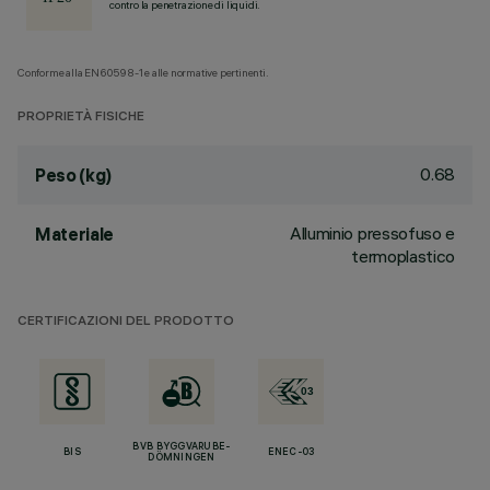
contro la penetrazione di liquidi.
Conforme alla EN60598-1 e alle normative pertinenti.
PROPRIETÀ FISICHE
0.68
Peso (kg)
Alluminio pressofuso e
Materiale
termoplastico
CERTIFICAZIONI DEL PRODOTTO
BVB BYGGVARUBE-
BIS
ENEC-03
DÖMNINGEN