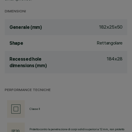
DIMENSIONI
182x25x50
Generale (mm)
Rettangolare
Shape
184x28
Recessed hole
dimensions (mm)
PERFORMANCE TECNICHE
Classe II
Protetto contro la penetrazione di corpi solidi superiori a 12 mm, non protetto