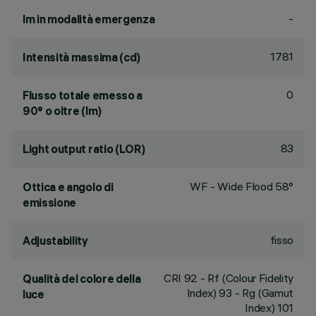
-
lm in modalità emergenza
1781
Intensità massima (cd)
0
Flusso totale emesso a
90° o oltre (lm)
83
Light output ratio (LOR)
WF - Wide Flood 58°
Ottica e angolo di
emissione
fisso
Adjustability
CRI
92
- Rf (Colour Fidelity
Qualità del colore della
Index) 93 - Rg (Gamut
luce
Index) 101