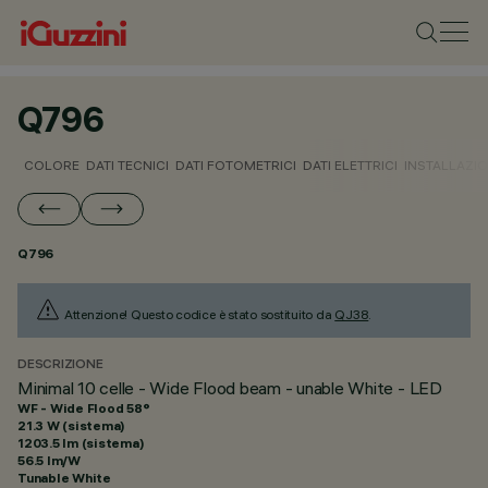
Q796
COLORE
DATI TECNICI
DATI FOTOMETRICI
DATI ELETTRICI
INSTALLAZI
Q796
Attenzione! Questo codice è stato sostituito da
QJ38
.
DESCRIZIONE
Minimal 10 celle - Wide Flood beam - unable White - LED
WF - Wide Flood 58°
21.3 W (sistema)
1203.5 lm (sistema)
56.5 lm/W
Tunable White