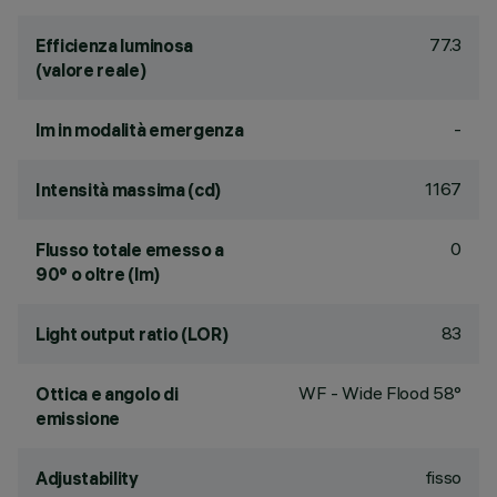
77.3
Efficienza luminosa
(valore reale)
-
lm in modalità emergenza
1167
Intensità massima (cd)
0
Flusso totale emesso a
90° o oltre (lm)
83
Light output ratio (LOR)
WF - Wide Flood 58°
Ottica e angolo di
emissione
fisso
Adjustability