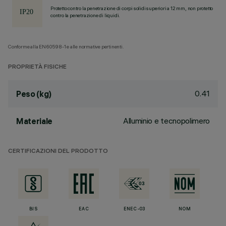
Protetto contro la penetrazione di corpi solidi superiori a 12 mm, non protetto
contro la penetrazione di liquidi.
Conforme alla EN60598-1 e alle normative pertinenti.
PROPRIETÀ FISICHE
0.41
Peso (kg)
Alluminio e tecnopolimero
Materiale
CERTIFICAZIONI DEL PRODOTTO
BIS
EAC
ENEC-03
NOM