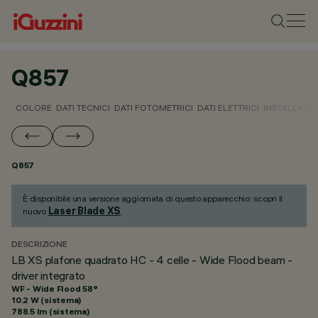
Q857
COLORE
DATI TECNICI
DATI FOTOMETRICI
DATI ELETTRICI
INSTALLAZI
Q857
È disponibile una versione aggiornata di questo apparecchio: scopri il
Laser Blade XS
nuovo
.
DESCRIZIONE
LB XS plafone quadrato HC - 4 celle - Wide Flood beam -
driver integrato
WF - Wide Flood 58°
10.2 W (sistema)
788.5 lm (sistema)