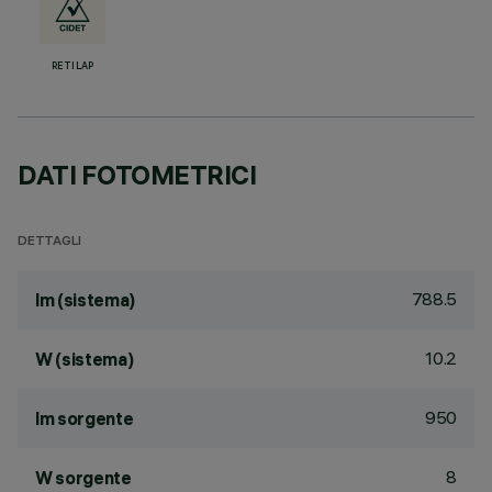
RETILAP
DATI FOTOMETRICI
DETTAGLI
788.5
lm (sistema)
10.2
W (sistema)
950
lm sorgente
8
W sorgente