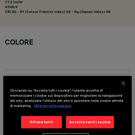
77.3 lm/W
4000 K
CRI
92
- Rf (Colour Fidelity Index) 92 - Rg (Gamut Index) 98
COLORE
DATI TECNICI
Cliccando su “Accetta tutti i cookie”, l'utente accetta di
ULTIMO AGGIORNAMENTO: 05/08/2026
memorizzare i cookie sul dispositivo per migliorare la navigazione
del sito, analizzare l'utilizzo del sito e assistere nelle nostre attività
di marketing.
Ulteriori informazioni
DESCRIZIONE
Apparecchio per installazione a soffitto a 4 elementi ottici
Rifiuta tutti
Accetta tutti i cookie
per sorgenti LED - ottiche fisse con riflettori Opti-Beam ad
alta definizione in termoplastico metallizzato. Nonostante le