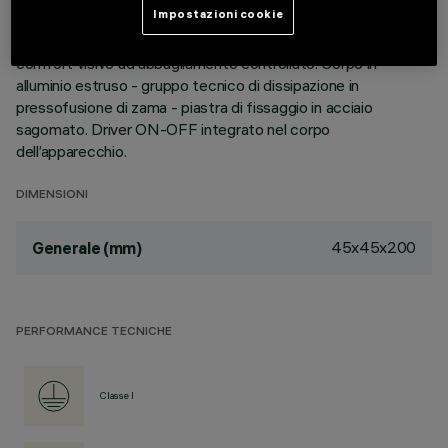
Impostazioni cookie
dimensioni minime del prodotto, la tecnologia brevettata del
sistema ottico garantisce un flusso efficace ed un elevato
comfort visivo ad abbagliamento controllato. Corpo in
alluminio estruso - gruppo tecnico di dissipazione in
pressofusione di zama - piastra di fissaggio in acciaio
sagomato. Driver ON-OFF integrato nel corpo
dell’apparecchio.
DIMENSIONI
45x45x200
Generale (mm)
PERFORMANCE TECNICHE
Classe I