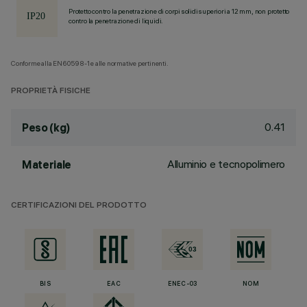
Protetto contro la penetrazione di corpi solidi superiori a 12 mm, non protetto
contro la penetrazione di liquidi.
Conforme alla EN60598-1 e alle normative pertinenti.
PROPRIETÀ FISICHE
0.41
Peso (kg)
Alluminio e tecnopolimero
Materiale
CERTIFICAZIONI DEL PRODOTTO
BIS
EAC
ENEC-03
NOM