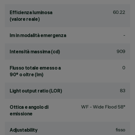
60.22
Efficienza luminosa
(valore reale)
-
lm in modalità emergenza
909
Intensità massima (cd)
0
Flusso totale emesso a
90° o oltre (lm)
83
Light output ratio (LOR)
WF - Wide Flood 58°
Ottica e angolo di
emissione
fisso
Adjustability