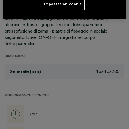
Impostazioni cookie
dimensioni minime del prodotto, la tecnologia brevettata del
sistema ottico garantisce un flusso efficace ed un elevato
comfort visivo ad abbagliamento controllato. Corpo in
alluminio estruso - gruppo tecnico di dissipazione in
pressofusione di zama - piastra di fissaggio in acciaio
sagomato. Driver ON-OFF integrato nel corpo
dell’apparecchio.
DIMENSIONI
45x45x200
Generale (mm)
PERFORMANCE TECNICHE
Classe I