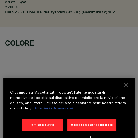
60.22 lm/W
2700 K
CRI
92
- Rf (Colour Fidelity Index) 92 - Rg (Gamut Index) 102
COLORE
DATI TECNICI
Cliccando su “Accetta tutti i cookie”, l'utente accetta di
ULTIMO AGGIORNAMENTO: 06/08/2026
memorizzare i cookie sul dispositivo per migliorare la navigazione
del sito, analizzare l'utilizzo del sito e assistere nelle nostre attività
di marketing.
Ulteriori informazioni
DESCRIZIONE
Apparecchio per installazione a soffitto a 4 elementi ottici
Rifiuta tutti
Accetta tutti i cookie
per sorgenti LED - ottiche fisse con riflettori Opti-Beam ad
alta definizione in termoplastico metallizzato. Nonostante le