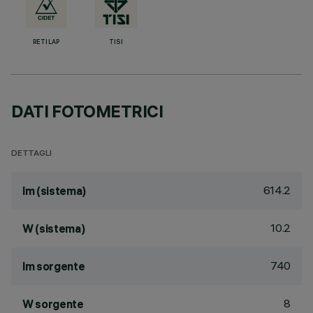
RETILAP
TISI
DATI FOTOMETRICI
DETTAGLI
614.2
lm (sistema)
10.2
W (sistema)
740
lm sorgente
8
W sorgente