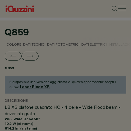
Q859
COLORE
DATI TECNICI
DATI FOTOMETRICI
DATI ELETTRICI
INSTALLAZI
Q859
È disponibile una versione aggiornata di questo apparecchio: scopri il
Laser Blade XS
nuovo
.
DESCRIZIONE
LB XS plafone quadrato HC - 4 celle - Wide Flood beam -
driver integrato
WF - Wide Flood 58°
10.2 W (sistema)
614.2 lm (sistema)