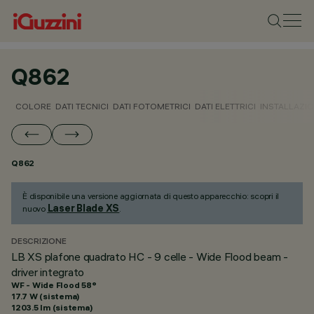
Q862
COLORE
DATI TECNICI
DATI FOTOMETRICI
DATI ELETTRICI
INSTALLAZI
Q862
È disponibile una versione aggiornata di questo apparecchio: scopri il
Laser Blade XS
nuovo
.
DESCRIZIONE
LB XS plafone quadrato HC - 9 celle - Wide Flood beam -
driver integrato
WF - Wide Flood 58°
17.7 W (sistema)
1203.5 lm (sistema)