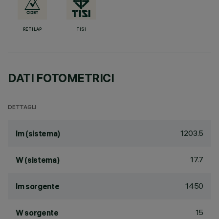
RETILAP
TISI
DATI FOTOMETRICI
DETTAGLI
1203.5
lm (sistema)
17.7
W (sistema)
1450
lm sorgente
15
W sorgente