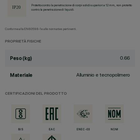
Protetto contro la penetrazione di corpi solidi superiori a 12 mm, non protetto
contro la penetrazione di liquidi.
Conforme alla EN60598-1 e alle normative pertinenti.
PROPRIETÀ FISICHE
0.66
Peso (kg)
Alluminio e tecnopolimero
Materiale
CERTIFICAZIONI DEL PRODOTTO
BIS
EAC
ENEC-03
NOM