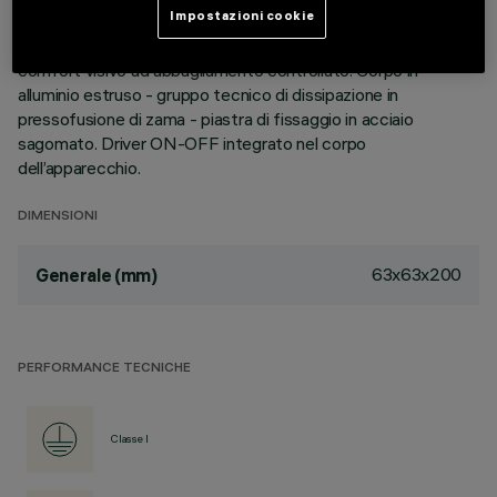
Impostazioni cookie
dimensioni minime del prodotto, la tecnologia brevettata del
sistema ottico garantisce un flusso efficace ed un elevato
comfort visivo ad abbagliamento controllato. Corpo in
alluminio estruso - gruppo tecnico di dissipazione in
pressofusione di zama - piastra di fissaggio in acciaio
sagomato. Driver ON-OFF integrato nel corpo
dell’apparecchio.
DIMENSIONI
63x63x200
Generale (mm)
PERFORMANCE TECNICHE
Classe I