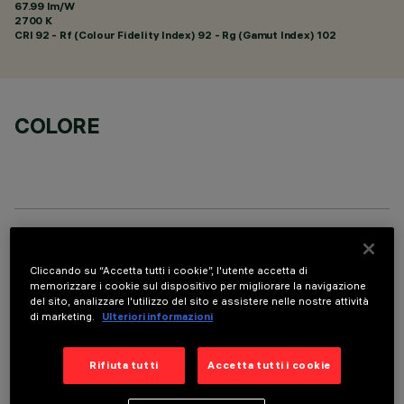
67.99 lm/W
2700 K
CRI
92
- Rf (Colour Fidelity Index) 92 - Rg (Gamut Index) 102
COLORE
DATI TECNICI
Cliccando su “Accetta tutti i cookie”, l'utente accetta di
ULTIMO AGGIORNAMENTO: 06/08/2026
memorizzare i cookie sul dispositivo per migliorare la navigazione
del sito, analizzare l'utilizzo del sito e assistere nelle nostre attività
di marketing.
Ulteriori informazioni
DESCRIZIONE
Apparecchio per installazione a soffitto a 9 elementi ottici
Rifiuta tutti
Accetta tutti i cookie
per sorgenti LED - ottiche fisse con riflettori Opti-Beam ad
alta definizione in termoplastico metallizzato. Nonostante le