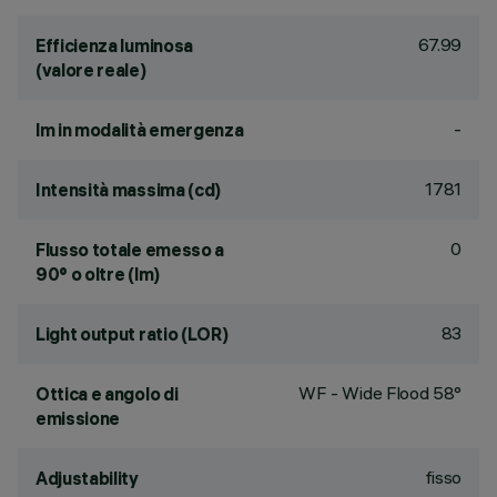
67.99
Efficienza luminosa
(valore reale)
-
lm in modalità emergenza
1781
Intensità massima (cd)
0
Flusso totale emesso a
90° o oltre (lm)
83
Light output ratio (LOR)
WF - Wide Flood 58°
Ottica e angolo di
emissione
fisso
Adjustability