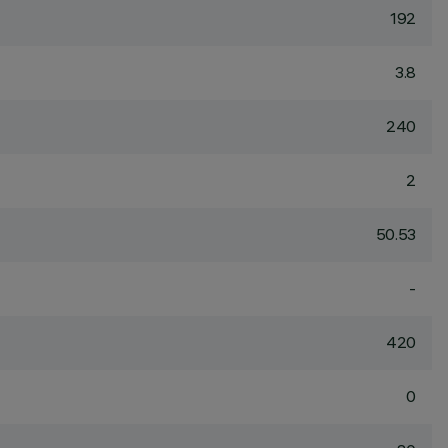
192
3.8
240
2
50.53
-
420
0