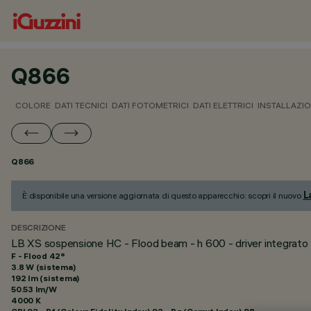
Q866
COLORE
DATI TECNICI
DATI FOTOMETRICI
DATI ELETTRICI
INSTALLAZI
Q866
L
È disponibile una versione aggiornata di questo apparecchio: scopri il nuovo
DESCRIZIONE
LB XS sospensione HC - Flood beam - h 600 - driver integrato
F - Flood 42°
3.8 W (sistema)
192 lm (sistema)
50.53 lm/W
4000 K