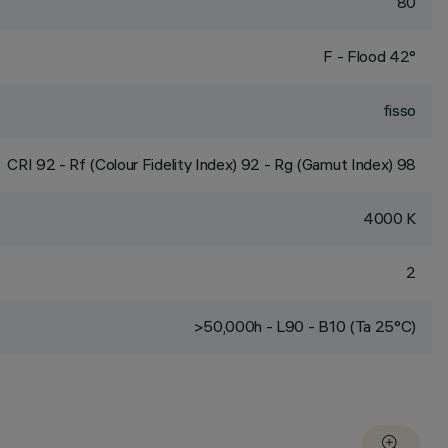
80
F - Flood 42°
fisso
CRI
92
- Rf (Colour Fidelity Index) 92 - Rg (Gamut Index) 98
4000 K
2
>50,000h - L90 - B10 (Ta 25°C)