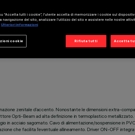
u “Accetta tutti i cookie”, l'utente accetta di memorizzare i cookie sul dispositi
a navigazione del sito, analizzare l'utilizzo del sito e assistere nelle nostre attivi
Ulteriori informazioni
zioni cookie
Rifiuta tutti
Accetta tut
inazione zenitale d’accento. Nonostante le dimensioni extra-compa
ttore Opti-Beam ad alta definizione in termoplastico metallizzato. C
gio in acciaio sagomato. Cavo di alimentazione/sospensione in PVC de
zione che facilita l’eventuale allineamento. Driver ON-OFF integrat