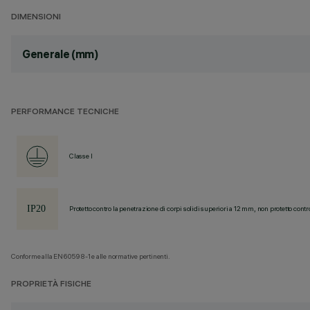
DIMENSIONI
Generale (mm)
PERFORMANCE TECNICHE
Classe I
Protetto contro la penetrazione di corpi solidi superiori a 12 mm, non protetto contr
Conforme alla EN60598-1 e alle normative pertinenti.
PROPRIETÀ FISICHE