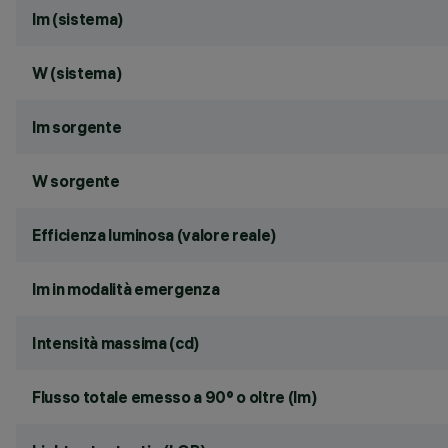
lm (sistema)
W (sistema)
lm sorgente
W sorgente
Efficienza luminosa (valore reale)
lm in modalità emergenza
Intensità massima (cd)
Flusso totale emesso a 90° o oltre (lm)