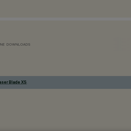
ONE
DOWNLOADS
aser Blade XS
.