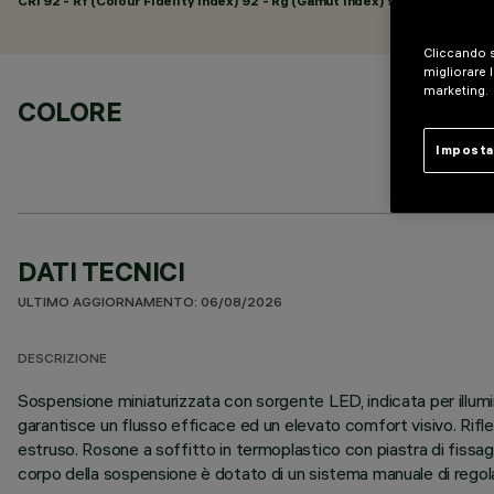
CRI
92
- Rf (Colour Fidelity Index) 92 - Rg (Gamut Index) 98
Cliccando s
migliorare l
marketing.
COLORE
Imposta
DATI TECNICI
ULTIMO AGGIORNAMENTO: 06/08/2026
DESCRIZIONE
Sospensione miniaturizzata con sorgente LED, indicata per illum
garantisce un flusso efficace ed un elevato comfort visivo. Rifle
estruso. Rosone a soffitto in termoplastico con piastra di fissag
corpo della sospensione è dotato di un sistema manuale di regola