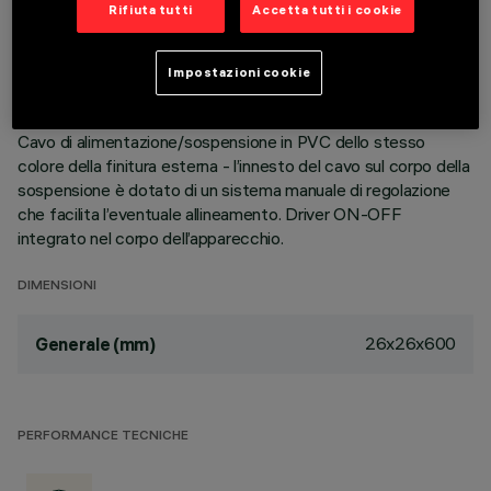
Rifiuta tutti
Accetta tutti i cookie
sistema ottico garantisce un flusso efficace ed un elevato
comfort visivo. Riflettore Opti-Beam ad alta definizione in
termoplastico metallizzato. Corpo principale e gruppo tecnico
Impostazioni cookie
di dissipazione in alluminio estruso. Rosone a soffitto in
termoplastico con piastra di fissaggio in acciaio sagomato.
Cavo di alimentazione/sospensione in PVC dello stesso
colore della finitura esterna - l’innesto del cavo sul corpo della
sospensione è dotato di un sistema manuale di regolazione
che facilita l’eventuale allineamento. Driver ON-OFF
integrato nel corpo dell’apparecchio.
DIMENSIONI
26x26x600
Generale (mm)
PERFORMANCE TECNICHE