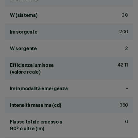
3.8
W (sistema)
200
lm sorgente
2
W sorgente
42.11
Efficienza luminosa
(valore reale)
-
lm in modalità emergenza
350
Intensità massima (cd)
0
Flusso totale emesso a
90° o oltre (lm)