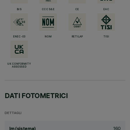
BIS
CCC S&E
CE
EAC
ENEC-03
NOM
RETILAP
TISI
UK CONFORMITY
ASSESSED
DATI FOTOMETRICI
DETTAGLI
160
lm (sistema)