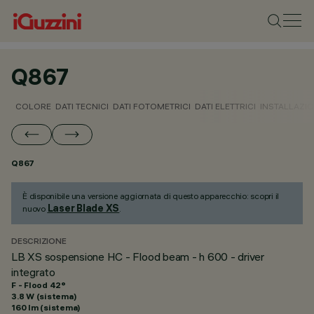
Q867
COLORE
DATI TECNICI
DATI FOTOMETRICI
DATI ELETTRICI
INSTALLAZI
Q867
È disponibile una versione aggiornata di questo apparecchio: scopri il
Laser Blade XS
nuovo
.
DESCRIZIONE
LB XS sospensione HC - Flood beam - h 600 - driver
integrato
F - Flood 42°
3.8 W (sistema)
160 lm (sistema)