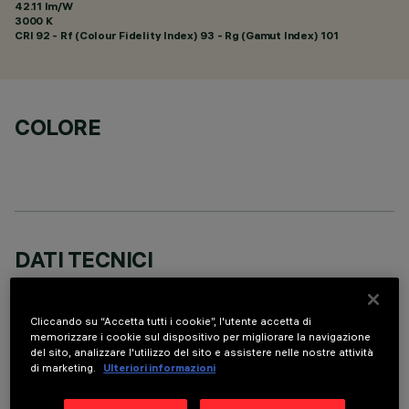
42.11 lm/W
3000 K
CRI
92
- Rf (Colour Fidelity Index) 93 - Rg (Gamut Index) 101
COLORE
DATI TECNICI
ULTIMO AGGIORNAMENTO: 06/08/2026
Cliccando su “Accetta tutti i cookie”, l'utente accetta di
DESCRIZIONE
memorizzare i cookie sul dispositivo per migliorare la navigazione
del sito, analizzare l'utilizzo del sito e assistere nelle nostre attività
Sospensione miniaturizzata con sorgente LED, indicata per
di marketing.
Ulteriori informazioni
illuminazione zenitale d’accento. Nonostante le dimensioni
extra-compatte del prodotto, la tecnologia brevettata del