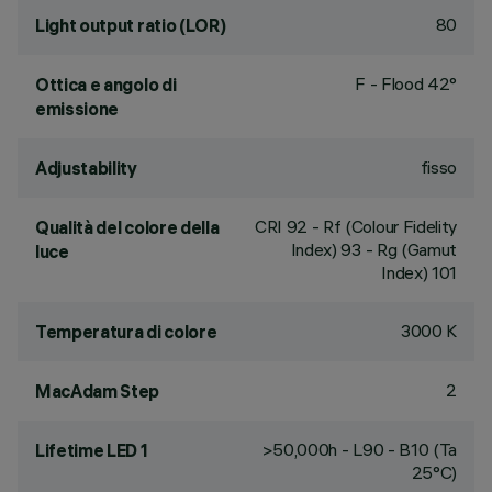
80
Light output ratio (LOR)
F - Flood 42°
Ottica e angolo di
emissione
fisso
Adjustability
CRI
92
- Rf (Colour Fidelity
Qualità del colore della
Index) 93 - Rg (Gamut
luce
Index) 101
3000 K
Temperatura di colore
2
MacAdam Step
>50,000h - L90 - B10 (Ta
Lifetime LED 1
25°C)