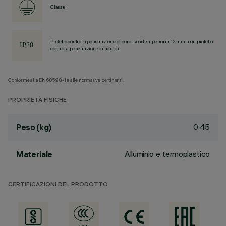
Classe I
Protetto contro la penetrazione di corpi solidi superiori a 12 mm, non protetto
contro la penetrazione di liquidi.
Conforme alla EN60598-1 e alle normative pertinenti.
PROPRIETÀ FISICHE
0.45
Peso (kg)
Alluminio e termoplastico
Materiale
CERTIFICAZIONI DEL PRODOTTO