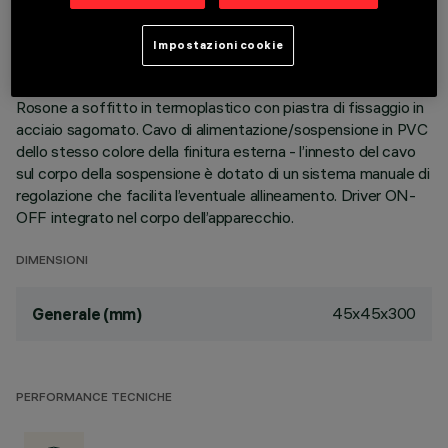
ottico garantisce un flusso efficace ed un elevato comfort
visivo. Riflettori Opti-Beam ad alta definizione in
Impostazioni cookie
termoplastico metallizzato. Corpo in alluminio estruso -
gruppo tecnico di dissipazione in pressofusione di zama.
Rosone a soffitto in termoplastico con piastra di fissaggio in
acciaio sagomato. Cavo di alimentazione/sospensione in PVC
dello stesso colore della finitura esterna - l’innesto del cavo
sul corpo della sospensione è dotato di un sistema manuale di
regolazione che facilita l’eventuale allineamento. Driver ON-
OFF integrato nel corpo dell’apparecchio.
DIMENSIONI
45x45x300
Generale (mm)
PERFORMANCE TECNICHE