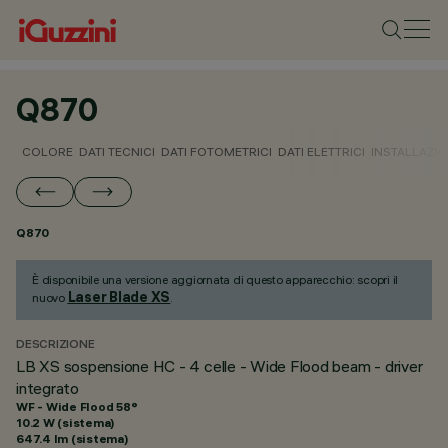
Q870
COLORE
DATI TECNICI
DATI FOTOMETRICI
DATI ELETTRICI
INSTALLAZI
Q870
È disponibile una versione aggiornata di questo apparecchio: scopri il
Laser Blade XS
nuovo
.
DESCRIZIONE
LB XS sospensione HC - 4 celle - Wide Flood beam - driver
integrato
WF - Wide Flood 58°
10.2 W (sistema)
647.4 lm (sistema)