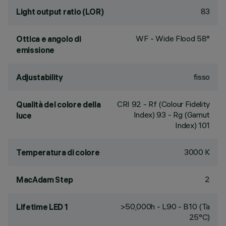
83
Light output ratio (LOR)
WF - Wide Flood 58°
Ottica e angolo di
emissione
fisso
Adjustability
CRI
92
- Rf (Colour Fidelity
Qualità del colore della
Index) 93 - Rg (Gamut
luce
Index) 101
3000 K
Temperatura di colore
2
MacAdam Step
>50,000h - L90 - B10 (Ta
Lifetime LED 1
25°C)