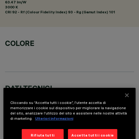
63.47 lm/W
3000 K
CRI
92
- Rf (Colour Fidelity Index) 93 - Rg (Gamut Index) 101
COLORE
DATI TECNICI
ULTIMO AGGIORNAMENTO: 06/08/2026
Cliccando su “Accetta tutti i cookie”, l'utente accetta di
memorizzare i cookie sul dispositivo per migliorare la navigazione
DESCRIZIONE
del sito, analizzare l'utilizzo del sito e assistere nelle nostre attività
di marketing.
Ulteriori informazioni
Sospensione a 4 elementi ottici per sorgenti LED, indicata
per illuminazione zenitale d’accento. Nonostante le dimensioni
Rifiuta tutti
Accetta tutti i cookie
minime del prodotto, la tecnologia brevettata del sistema