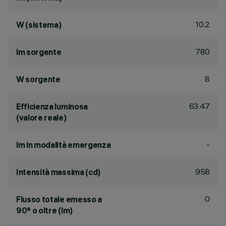
10.2
W (sistema)
780
lm sorgente
8
W sorgente
63.47
Efficienza luminosa
(valore reale)
-
lm in modalità emergenza
958
Intensità massima (cd)
0
Flusso totale emesso a
90° o oltre (lm)