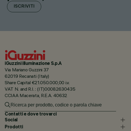
ISCRIVITI
iGuzzini illuminazione S.p.A
Via Mariano Guzzini 37
62019 Recanati (Italy)
Share Capital €21.050.000,00 i.v.
VAT N. and R.I. : (IT)00082630435
CCIAA Macerata, R.E.A. 40632
Contatti e dove trovarci
Social
Prodotti