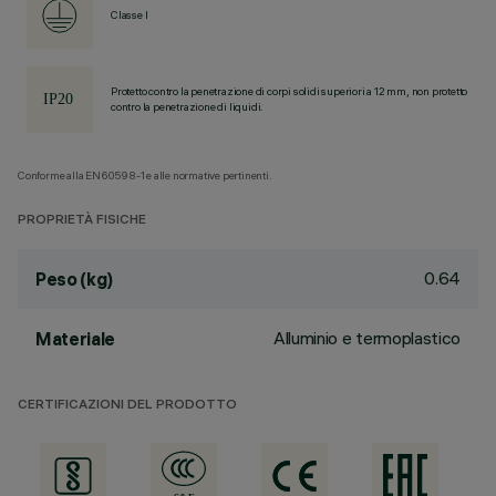
Classe I
Protetto contro la penetrazione di corpi solidi superiori a 12 mm, non protetto
contro la penetrazione di liquidi.
Conforme alla EN60598-1 e alle normative pertinenti.
PROPRIETÀ FISICHE
0.64
Peso (kg)
Alluminio e termoplastico
Materiale
CERTIFICAZIONI DEL PRODOTTO