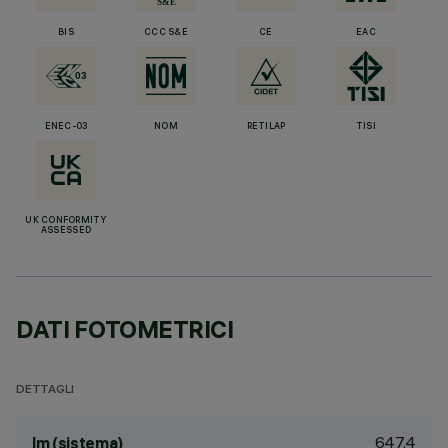
BIS
CCC S&E
CE
EAC
ENEC-03
NOM
RETILAP
TISI
UK CONFORMITY
ASSESSED
DATI FOTOMETRICI
DETTAGLI
647.4
lm (sistema)