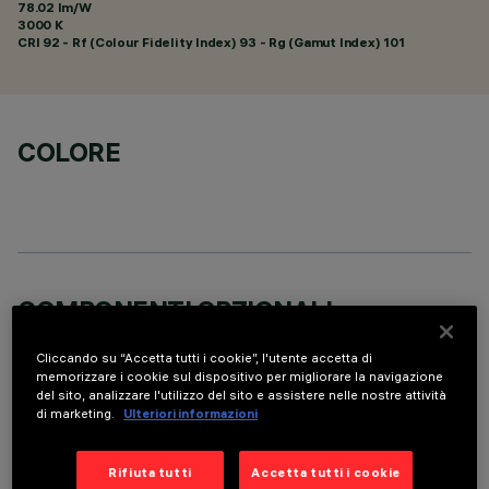
78.02 lm/W
3000 K
CRI
92
- Rf (Colour Fidelity Index) 93 - Rg (Gamut Index) 101
COLORE
COMPONENTI OPZIONALI
Cliccando su “Accetta tutti i cookie”, l'utente accetta di
memorizzare i cookie sul dispositivo per migliorare la navigazione
del sito, analizzare l'utilizzo del sito e assistere nelle nostre attività
di marketing.
Ulteriori informazioni
DATI TECNICI
Rifiuta tutti
Accetta tutti i cookie