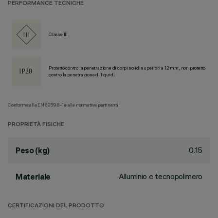
PERFORMANCE TECNICHE
Classe III
Protetto contro la penetrazione di corpi solidi superiori a 12 mm, non protetto
contro la penetrazione di liquidi.
Conforme alla EN60598-1 e alle normative pertinenti.
PROPRIETÀ FISICHE
0.15
Peso (kg)
Alluminio e tecnopolimero
Materiale
CERTIFICAZIONI DEL PRODOTTO