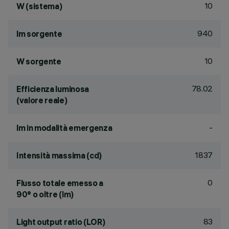
10
W (sistema)
940
lm sorgente
10
W sorgente
78.02
Efficienza luminosa
(valore reale)
-
lm in modalità emergenza
1837
Intensità massima (cd)
0
Flusso totale emesso a
90° o oltre (lm)
83
Light output ratio (LOR)