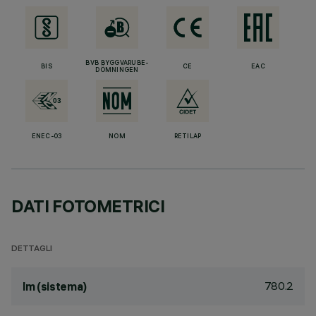
BVB BYGGVARUBE-
BIS
CE
EAC
DÖMNINGEN
ENEC-03
NOM
RETILAP
DATI FOTOMETRICI
DETTAGLI
780.2
lm (sistema)