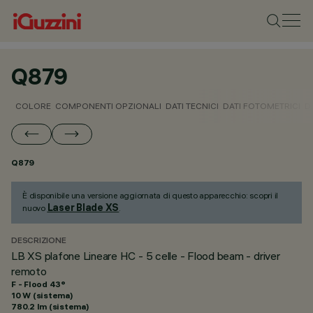
Q879
COLORE
COMPONENTI OPZIONALI
DATI TECNICI
DATI FOTOMETRICI
D
Q879
È disponibile una versione aggiornata di questo apparecchio: scopri il
Laser Blade XS
nuovo
.
DESCRIZIONE
LB XS plafone Lineare HC - 5 celle - Flood beam - driver
remoto
F - Flood 43°
10 W (sistema)
780.2 lm (sistema)