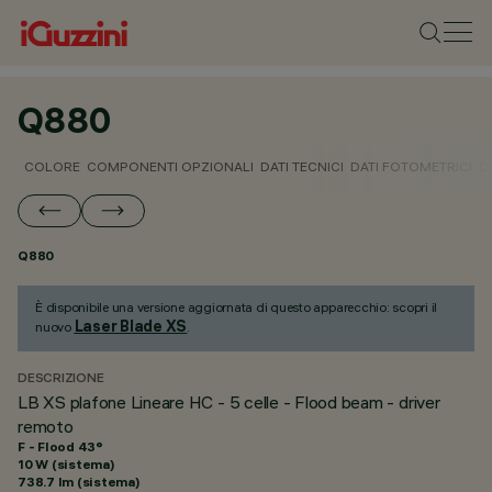
Q880
COLORE
COMPONENTI OPZIONALI
DATI TECNICI
DATI FOTOMETRICI
D
Q880
È disponibile una versione aggiornata di questo apparecchio: scopri il
Laser Blade XS
nuovo
.
DESCRIZIONE
LB XS plafone Lineare HC - 5 celle - Flood beam - driver
remoto
F - Flood 43°
10 W (sistema)
738.7 lm (sistema)