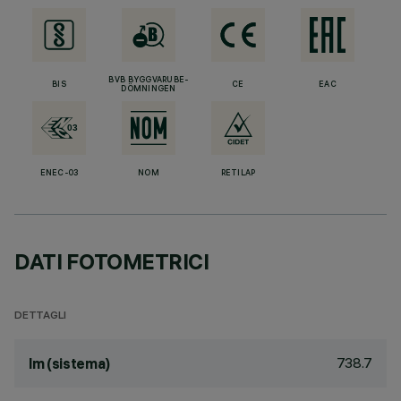
BVB BYGGVARUBE-
BIS
CE
EAC
DÖMNINGEN
ENEC-03
NOM
RETILAP
DATI FOTOMETRICI
DETTAGLI
738.7
lm (sistema)