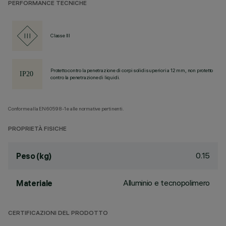
PERFORMANCE TECNICHE
Classe III
Protetto contro la penetrazione di corpi solidi superiori a 12 mm, non protetto
contro la penetrazione di liquidi.
Conforme alla EN60598-1 e alle normative pertinenti.
PROPRIETÀ FISICHE
0.15
Peso (kg)
Alluminio e tecnopolimero
Materiale
CERTIFICAZIONI DEL PRODOTTO