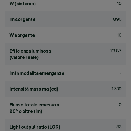
10
W (sistema)
890
lm sorgente
10
W sorgente
73.87
Efficienza luminosa
(valore reale)
-
lm in modalità emergenza
1739
Intensità massima (cd)
0
Flusso totale emesso a
90° o oltre (lm)
83
Light output ratio (LOR)