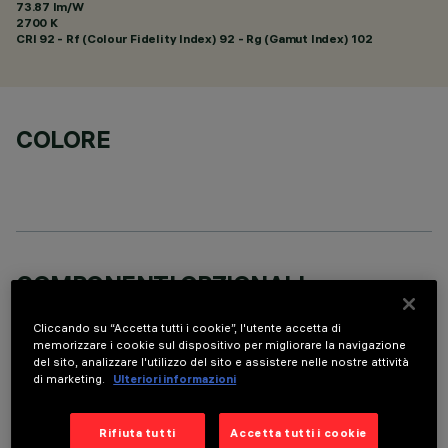
73.87 lm/W
2700 K
CRI
92
- Rf (Colour Fidelity Index) 92 - Rg (Gamut Index) 102
COLORE
COMPONENTI OPZIONALI
Cliccando su “Accetta tutti i cookie”, l'utente accetta di
memorizzare i cookie sul dispositivo per migliorare la navigazione
del sito, analizzare l'utilizzo del sito e assistere nelle nostre attività
di marketing.
Ulteriori informazioni
DATI TECNICI
Rifiuta tutti
Accetta tutti i cookie