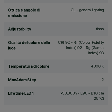
GL - general lighting
Ottica e angolo di
emissione
fisso
Adjustability
CRI
92
- Rf (Colour Fidelity
Qualità del colore della
Index) 92 - Rg (Gamut
luce
Index) 98
4000 K
Temperatura di colore
2
MacAdam Step
>50,000h - L90 - B10 (Ta
Lifetime LED 1
25°C)