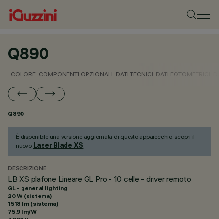
Q890
COLORE
COMPONENTI OPZIONALI
DATI TECNICI
DATI FOTOMETRICI
D
Q890
È disponibile una versione aggiornata di questo apparecchio: scopri il
Laser Blade XS
nuovo
.
DESCRIZIONE
LB XS plafone Lineare GL Pro - 10 celle - driver remoto
GL - general lighting
20 W (sistema)
1518 lm (sistema)
75.9 lm/W