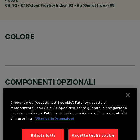
4000 K
CRI
92
- Rf (Colour Fidelity Index) 92 - Rg (Gamut Index) 98
COLORE
COMPONENTI OPZIONALI
Cliccando su “Accetta tutti i cookie”, l'utente accetta di
memorizzare i cookie sul dispositivo per migliorare la navigazione
del sito, analizzare l'utilizzo del sito e assistere nelle nostre attività
di marketing.
Ulteriori informazioni
DATI TECNICI
Rifiuta tutti
Accetta tutti i cookie
ULTIMO AGGIORNAMENTO: 05/08/2026