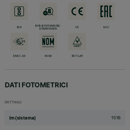
BVB BYGGVARUBE-
BIS
CE
EAC
DÖMNINGEN
ENEC-03
NOM
RETILAP
DATI FOTOMETRICI
DETTAGLI
1518
lm (sistema)