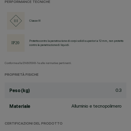
PERFORMANCE TECNICHE
Classe III
Protetto contro la penetrazione di corpi solidi superiori a 12 mm, non protetto
contro la penetrazione di liquidi.
Conforme alla EN60598-1 e alle normative pertinenti.
PROPRIETÀ FISICHE
0.3
Peso (kg)
Alluminio e tecnopolimero
Materiale
CERTIFICAZIONI DEL PRODOTTO