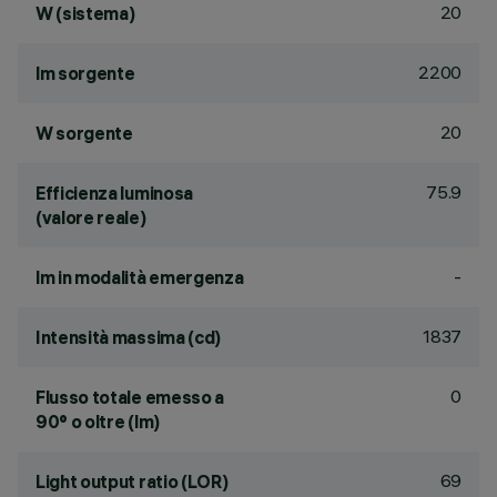
20
W (sistema)
2200
lm sorgente
20
W sorgente
75.9
Efficienza luminosa
(valore reale)
-
lm in modalità emergenza
1837
Intensità massima (cd)
0
Flusso totale emesso a
90° o oltre (lm)
69
Light output ratio (LOR)