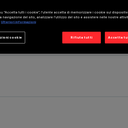
u “Accetta tutti i cookie”, l'utente accetta di memorizzare i cookie sul dispositi
a navigazione del sito, analizzare l'utilizzo del sito e assistere nelle nostre attivi
Ulteriori informazioni
zioni cookie
Rifiuta tutti
Accetta tut