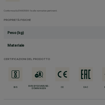
Conforme alla EN60598-1 e alle normative pertinenti.
PROPRIETÀ FISICHE
Peso (kg)
Materiale
CERTIFICAZIONI DEL PRODOTTO
BVB BYGGVARUBE-
BIS
CE
EAC
DÖMNINGEN