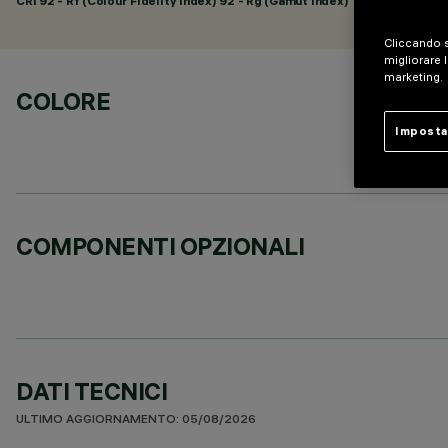
CRI
92
- Rf (Colour Fidelity Index) 92 - Rg (Gamut Index) 102
Cliccando s
migliorare l
marketing.
COLORE
Imposta
COMPONENTI OPZIONALI
DATI TECNICI
ULTIMO AGGIORNAMENTO: 05/08/2026