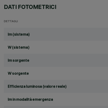
DATI FOTOMETRICI
DETTAGLI
lm (sistema)
W (sistema)
lm sorgente
W sorgente
Efficienza luminosa (valore reale)
lm in modalità emergenza