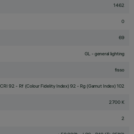
1462
0
69
GL - general lighting
fisso
CRI
92
- Rf (Colour Fidelity Index) 92 - Rg (Gamut Index) 102
2700 K
2