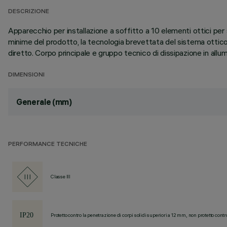
DESCRIZIONE
Apparecchio per installazione a soffitto a 10 elementi ottici per
minime del prodotto, la tecnologia brevettata del sistema ottico 
diretto. Corpo principale e gruppo tecnico di dissipazione in allu
DIMENSIONI
Generale (mm)
PERFORMANCE TECNICHE
Classe III
Protetto contro la penetrazione di corpi solidi superiori a 12 mm, non protetto contr