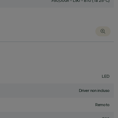
>50,000h - L90 - B10 (Ta 25°C)
LED
Driver non incluso
Remoto