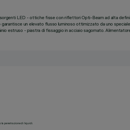
 sorgenti LED - ottiche fisse con riflettori Opti-Beam ad alta defi
garantisce un elevato flusso luminoso ottimizzato da uno speciale f
minio estruso - piastra di fissaggio in acciaio sagomato. Alimentator
o la penetrazione di liquidi.