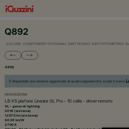
Q892
COLORE
COMPONENTI OPZIONALI
DATI TECNICI
DATI FOTOMETRICI
D
Q892
L
È disponibile una versione aggiornata di questo apparecchio: scopri il nuovo
DESCRIZIONE
LB XS plafone Lineare GL Pro - 10 celle - driver remoto
GL - general lighting
20 W (sistema)
1207.5 lm (sistema)
60.38 lm/W
2700 K