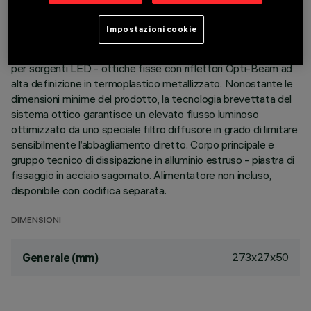
DESCRIZIONE
Impostazioni cookie
Apparecchio per installazione a soffitto a 15 elementi ottici
per sorgenti LED - ottiche fisse con riflettori Opti-Beam ad
alta definizione in termoplastico metallizzato. Nonostante le
dimensioni minime del prodotto, la tecnologia brevettata del
sistema ottico garantisce un elevato flusso luminoso
ottimizzato da uno speciale filtro diffusore in grado di limitare
sensibilmente l’abbagliamento diretto. Corpo principale e
gruppo tecnico di dissipazione in alluminio estruso - piastra di
fissaggio in acciaio sagomato. Alimentatore non incluso,
disponibile con codifica separata.
DIMENSIONI
273x27x50
Generale (mm)