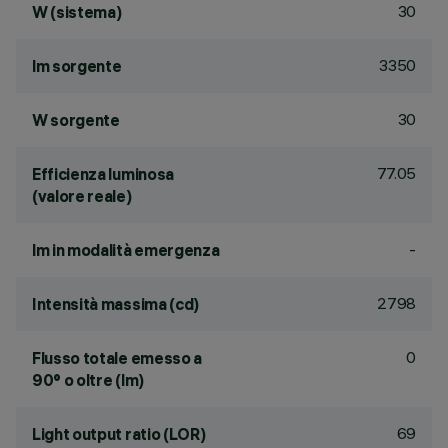
30
W (sistema)
3350
lm sorgente
30
W sorgente
77.05
Efficienza luminosa
(valore reale)
-
lm in modalità emergenza
2798
Intensità massima (cd)
0
Flusso totale emesso a
90° o oltre (lm)
69
Light output ratio (LOR)