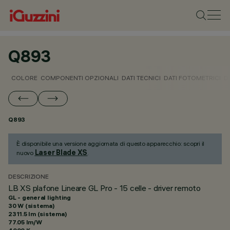
Q893
COLORE
COMPONENTI OPZIONALI
DATI TECNICI
DATI FOTOMETRICI
D
Q893
È disponibile una versione aggiornata di questo apparecchio: scopri il
Laser Blade XS
nuovo
.
DESCRIZIONE
LB XS plafone Lineare GL Pro - 15 celle - driver remoto
GL - general lighting
30 W (sistema)
2311.5 lm (sistema)
77.05 lm/W