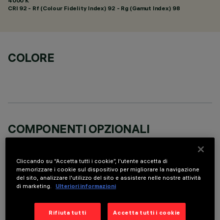
4000 K
CRI
92
- Rf (Colour Fidelity Index) 92 - Rg (Gamut Index) 98
COLORE
COMPONENTI OPZIONALI
Cliccando su “Accetta tutti i cookie”, l'utente accetta di
memorizzare i cookie sul dispositivo per migliorare la navigazione
del sito, analizzare l'utilizzo del sito e assistere nelle nostre attività
di marketing.
Ulteriori informazioni
DATI TECNICI
Rifiuta tutti
Accetta tutti i cookie
ULTIMO AGGIORNAMENTO: 05/08/2026