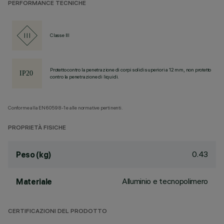
PERFORMANCE TECNICHE
Classe III
Protetto contro la penetrazione di corpi solidi superiori a 12 mm, non protetto
contro la penetrazione di liquidi.
Conforme alla EN60598-1 e alle normative pertinenti.
PROPRIETÀ FISICHE
0.43
Peso (kg)
Alluminio e tecnopolimero
Materiale
CERTIFICAZIONI DEL PRODOTTO