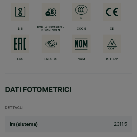
BVB BYGGVARUBE-
BIS
CCC S
CE
DÖMNINGEN
EAC
ENEC-03
NOM
RETILAP
DATI FOTOMETRICI
DETTAGLI
2311.5
lm (sistema)