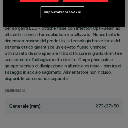
DESCRIZIONE
Impostazioni cookie
Apparecchio per installazione a soffitto a 15 elementi ottici
per sorgenti LED - ottiche fisse con riflettori Opti-Beam ad
alta definizione in termoplastico metallizzato. Nonostante le
dimensioni minime del prodotto, la tecnologia brevettata del
sistema ottico garantisce un elevato flusso luminoso
ottimizzato da uno speciale filtro diffusore in grado di limitare
sensibilmente l’abbagliamento diretto. Corpo principale e
gruppo tecnico di dissipazione in alluminio estruso - piastra di
fissaggio in acciaio sagomato. Alimentatore non incluso,
disponibile con codifica separata.
DIMENSIONI
273x27x50
Generale (mm)