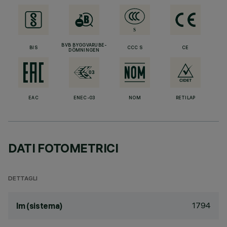
BVB BYGGVARUBE-
BIS
CCC S
CE
DÖMNINGEN
EAC
ENEC-03
NOM
RETILAP
DATI FOTOMETRICI
DETTAGLI
1794
lm (sistema)