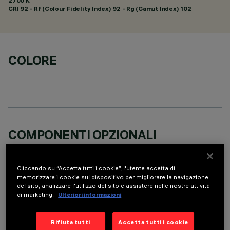
2700 K
CRI
92
- Rf (Colour Fidelity Index) 92 - Rg (Gamut Index) 102
COLORE
COMPONENTI OPZIONALI
Cliccando su “Accetta tutti i cookie”, l'utente accetta di
memorizzare i cookie sul dispositivo per migliorare la navigazione
del sito, analizzare l'utilizzo del sito e assistere nelle nostre attività
di marketing.
Ulteriori informazioni
DATI TECNICI
Rifiuta tutti
Accetta tutti i cookie
ULTIMO AGGIORNAMENTO: 05/08/2026