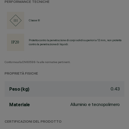
PERFORMANCE TECNICHE
Classe III
Protetto contro la penetrazione di corpi solidi superiori a 12 mm, non protetto
contro la penetrazione di liquidi.
Conforme alla EN60598-1 e alle normative pertinenti.
PROPRIETÀ FISICHE
0.43
Peso (kg)
Alluminio e tecnopolimero
Materiale
CERTIFICAZIONI DEL PRODOTTO