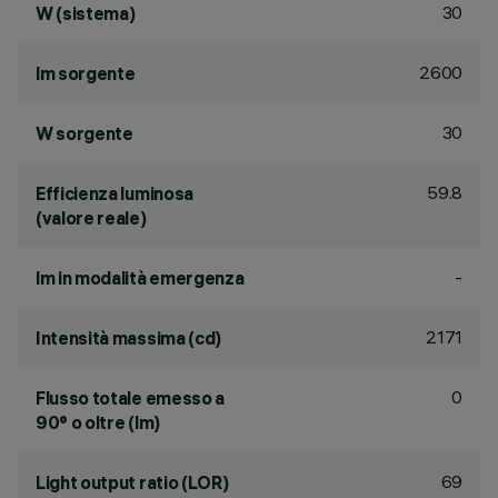
30
W (sistema)
2600
lm sorgente
30
W sorgente
59.8
Efficienza luminosa
(valore reale)
-
lm in modalità emergenza
2171
Intensità massima (cd)
0
Flusso totale emesso a
90° o oltre (lm)
69
Light output ratio (LOR)