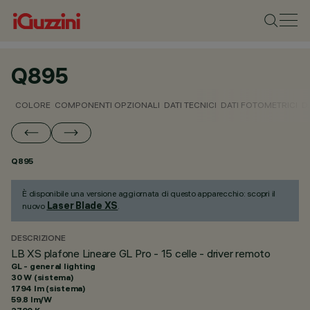
Q895
COLORE
COMPONENTI OPZIONALI
DATI TECNICI
DATI FOTOMETRICI
D
Q895
È disponibile una versione aggiornata di questo apparecchio: scopri il
Laser Blade XS
nuovo
.
DESCRIZIONE
LB XS plafone Lineare GL Pro - 15 celle - driver remoto
GL - general lighting
30 W (sistema)
1794 lm (sistema)
59.8 lm/W