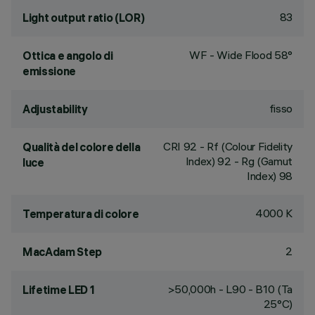
83
Light output ratio (LOR)
WF - Wide Flood 58°
Ottica e angolo di
emissione
fisso
Adjustability
CRI
92
- Rf (Colour Fidelity
Qualità del colore della
Index) 92 - Rg (Gamut
luce
Index) 98
4000 K
Temperatura di colore
2
MacAdam Step
>50,000h - L90 - B10 (Ta
Lifetime LED 1
25°C)