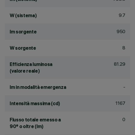
9.7
W (sistema)
950
lm sorgente
8
W sorgente
81.29
Efficienza luminosa
(valore reale)
-
lm in modalità emergenza
1167
Intensità massima (cd)
0
Flusso totale emesso a
90° o oltre (lm)