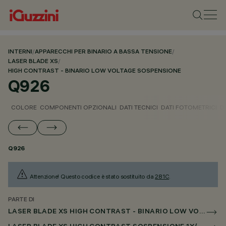
INTERNI
/
APPARECCHI PER BINARIO A BASSA TENSIONE
/
LASER BLADE XS
/
HIGH CONTRAST - BINARIO LOW VOLTAGE SOSPENSIONE
Q926
COLORE
COMPONENTI OPZIONALI
DATI TECNICI
DATI FOTOMETRICI
D
Q926
Attenzione! Questo codice è stato sostituito da
281C
.
PARTE DI
LASER BLADE XS HIGH CONTRAST - BINARIO LOW VOLTAGE SOSPENSIONE