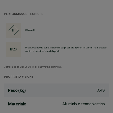
PERFORMANCE TECNICHE
Classe III
Protetto contro la penetrazione di corpi solidi superiori a 12 mm, non protetto
contro la penetrazione di liquidi.
Conforme alla EN60598-1 e alle normative pertinenti.
PROPRIETÀ FISICHE
0.48
Peso (kg)
Alluminio e termoplastico
Materiale