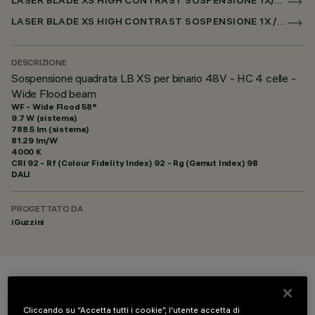
LASER BLADE XS HIGH CONTRAST SOSPENSIONE 1X/4X/9X PER BINARIO LOW VOLTAGE DALI POWERLINE
LASER BLADE XS HIGH CONTRAST SOSPENSIONE 1X / 4X / 9X PER SUPERRAIL DALI POWERLINE
DESCRIZIONE
Sospensione quadrata LB XS per binario 48V - HC 4 celle -
Wide Flood beam
WF - Wide Flood 58°
9.7 W (sistema)
788.5 lm (sistema)
81.29 lm/W
4000 K
CRI
92
- Rf (Colour Fidelity Index) 92 - Rg (Gamut Index) 98
DALI
PROGETTATO DA
iGuzzini
COLORE
Cliccando su “Accetta tutti i cookie”, l'utente accetta di