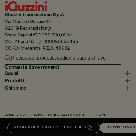
iGuzzini illuminazione S.p.A
Via Mariano Guzzini 37
62019 Recanati (Italy)
Share Capital €21.050.000,00 i.v.
VAT N. and R.I. : (IT)00082630435
CCIAA Macerata, R.E.A. 40632
Contatti e dove trovarci
Social
Prodotti
Chi siamo
PRIVACY
CERTIFICAZIONI
5 ANNI DI GARANZIA
WHISTLEBLOWING
COOKIE POLICY
DICHIARAZIONE DI ACCESSIBILITÀ
I NOSTRI CODICI
AGGIUNGI AI PREFERITI
PREFERITI
DOWNLOADS
KNOWLEDGE BASE (LOGIN NECESSARIO)
DOWNLOADS