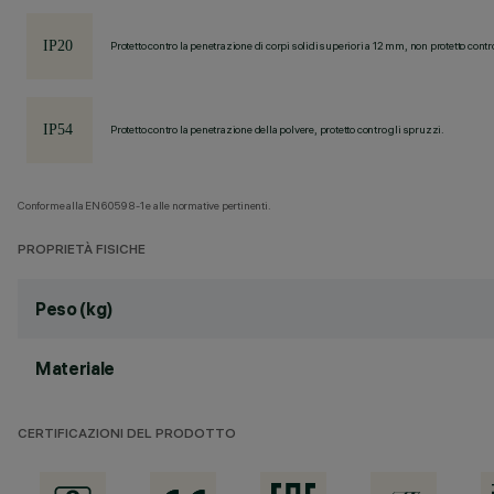
Protetto contro la penetrazione di corpi solidi superiori a 12 mm, non protetto contr
Protetto contro la penetrazione della polvere, protetto contro gli spruzzi.
Conforme alla EN60598-1 e alle normative pertinenti.
PROPRIETÀ FISICHE
Peso (kg)
Materiale
CERTIFICAZIONI DEL PRODOTTO