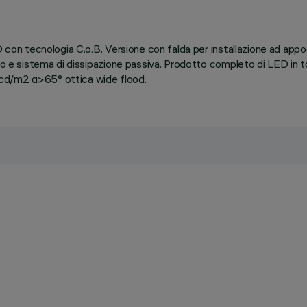
D con tecnologia C.o.B. Versione con falda per installazione ad appo
uso e sistema di dissipazione passiva. Prodotto completo di LED in
 cd/m2 α>65° ottica wide flood.