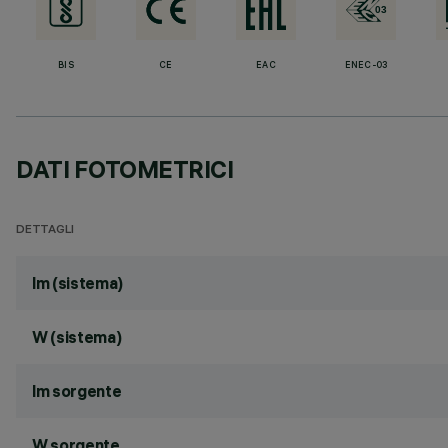
BIS
CE
EAC
ENEC-03
DATI FOTOMETRICI
DETTAGLI
lm (sistema)
W (sistema)
lm sorgente
W sorgente