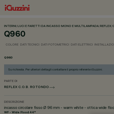
INTERNI
/
LUCI E FARETTI DA INCASSO MONO E MULTILAMPADA
/
REFLEX
/
Q960
COLORE
DATI TECNICI
DATI FOTOMETRICI
DATI ELETTRICI
INSTALLAZI
Q960
Su richiesta. Per ulteriori dettagli contattare il proprio referente iGuzzini.
PARTE DI
REFLEX C.O.B. ROTONDO
DESCRIZIONE
incasso circolare fisso Ø 96 mm - warm white - ottica wide fl
WF - Wide Flood 44°