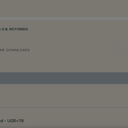
C.O.B. ROTONDO
ONE
DOWNLOADS
ood - UGR<19