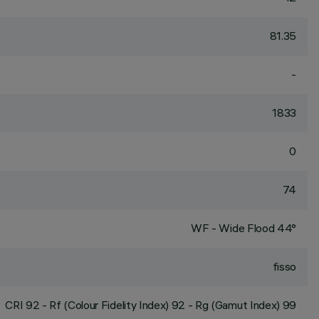
81.35
-
1833
0
74
WF - Wide Flood 44°
fisso
CRI
92
- Rf (Colour Fidelity Index) 92 - Rg (Gamut Index) 99