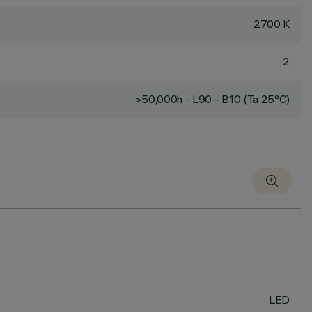
2700 K
2
>50,000h - L90 - B10 (Ta 25°C)
LED