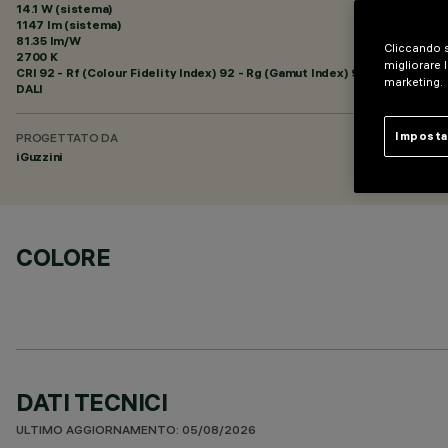
14.1 W (sistema)
1147 lm (sistema)
81.35 lm/W
Cliccando s
2700 K
migliorare l
CRI
92
- Rf (Colour Fidelity Index) 92 - Rg (Gamut Index) 99
marketing.
DALI
Imposta
PROGETTATO DA
iGuzzini
COLORE
DATI TECNICI
ULTIMO AGGIORNAMENTO: 05/08/2026