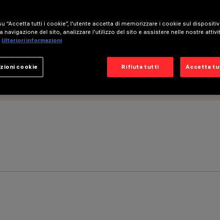
u “Accetta tutti i cookie”, l'utente accetta di memorizzare i cookie sul dispositi
a navigazione del sito, analizzare l'utilizzo del sito e assistere nelle nostre attivi
Ulteriori informazioni
zioni cookie
Rifiuta tutti
Accetta tut