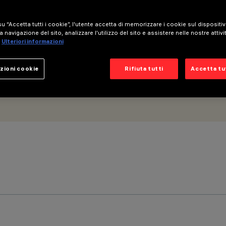
um - UGR<19
u “Accetta tutti i cookie”, l'utente accetta di memorizzare i cookie sul dispositi
a navigazione del sito, analizzare l'utilizzo del sito e assistere nelle nostre attivi
Ulteriori informazioni
zioni cookie
Rifiuta tutti
Accetta tut