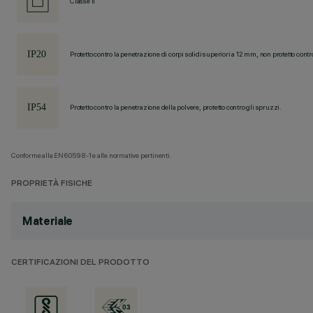
Classe II
Protetto contro la penetrazione di corpi solidi superiori a 12 mm, non protetto contr
Protetto contro la penetrazione della polvere, protetto contro gli spruzzi.
Conforme alla EN60598-1 e alle normative pertinenti.
PROPRIETÀ FISICHE
Materiale
CERTIFICAZIONI DEL PRODOTTO