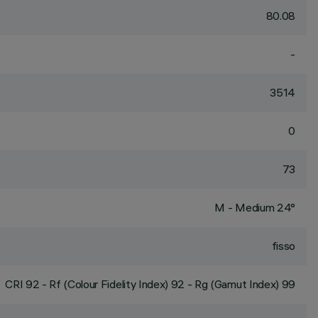
80.08
-
3514
0
73
M - Medium 24°
fisso
CRI
92
- Rf (Colour Fidelity Index) 92 - Rg (Gamut Index) 99