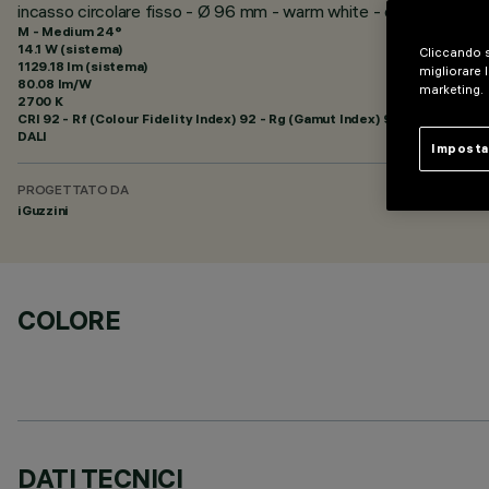
incasso circolare fisso - Ø 96 mm - warm white - ottica medi
M - Medium 24°
14.1 W (sistema)
Cliccando s
1129.18 lm (sistema)
migliorare l
80.08 lm/W
marketing.
2700 K
CRI
92
- Rf (Colour Fidelity Index) 92 - Rg (Gamut Index) 99
DALI
Imposta
PROGETTATO DA
iGuzzini
COLORE
DATI TECNICI