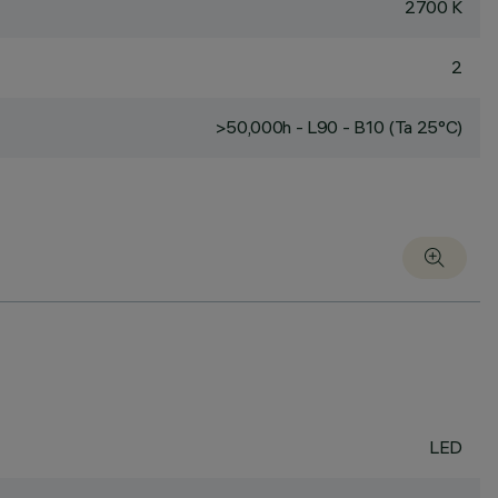
2700 K
2
>50,000h - L90 - B10 (Ta 25°C)
LED