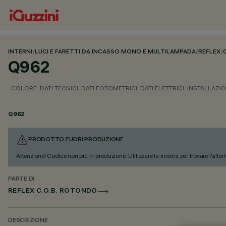
INTERNI
/
LUCI E FARETTI DA INCASSO MONO E MULTILAMPADA
/
REFLEX
/
Q962
COLORE
DATI TECNICI
DATI FOTOMETRICI
DATI ELETTRICI
INSTALLAZI
Q962
PRODOTTO FUORI PRODUZIONE
Attenzione! Codice non più in produzione. Utilizzare la ricerca per trovare l'alter
PARTE DI
REFLEX C.O.B. ROTONDO
DESCRIZIONE