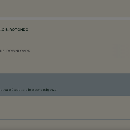
C.O.B. ROTONDO
ONE
DOWNLOADS
nativa più adatta alle proprie esigenze.