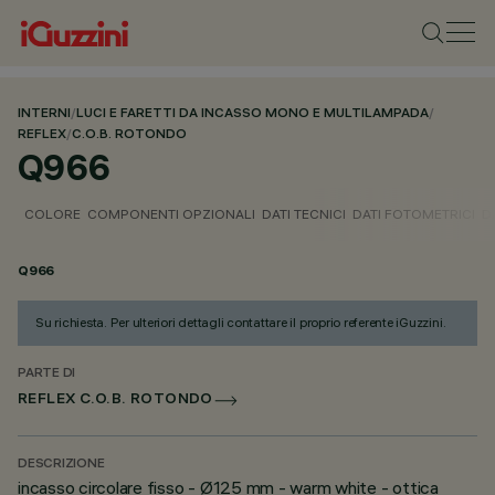
INTERNI
/
LUCI E FARETTI DA INCASSO MONO E MULTILAMPADA
/
REFLEX
/
C.O.B. ROTONDO
Q966
COLORE
COMPONENTI OPZIONALI
DATI TECNICI
DATI FOTOMETRICI
D
Q966
Su richiesta. Per ulteriori dettagli contattare il proprio referente iGuzzini.
PARTE DI
REFLEX C.O.B. ROTONDO
DESCRIZIONE
incasso circolare fisso - Ø125 mm - warm white - ottica