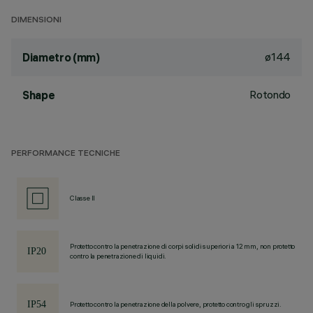
DIMENSIONI
ø144
Diametro (mm)
Rotondo
Shape
PERFORMANCE TECNICHE
Classe II
Protetto contro la penetrazione di corpi solidi superiori a 12 mm, non protetto
contro la penetrazione di liquidi.
Protetto contro la penetrazione della polvere, protetto contro gli spruzzi.