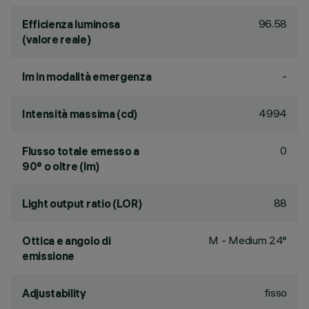
96.58
Efficienza luminosa
(valore reale)
-
lm in modalità emergenza
4994
Intensità massima (cd)
0
Flusso totale emesso a
90° o oltre (lm)
88
Light output ratio (LOR)
M - Medium 24°
Ottica e angolo di
emissione
fisso
Adjustability