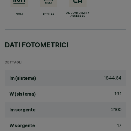
UK CONFORMITY
NOM
RETILAP
ASSESSED
DATI FOTOMETRICI
DETTAGLI
1844.64
lm (sistema)
19.1
W (sistema)
2100
lm sorgente
17
W sorgente