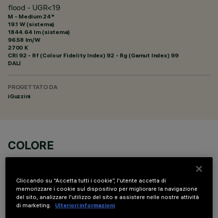
flood - UGR<19
M - Medium 24°
19.1 W (sistema)
1844.64 lm (sistema)
96.58 lm/W
2700 K
CRI
92
- Rf (Colour Fidelity Index) 92 - Rg (Gamut Index) 99
DALI
PROGETTATO DA
iGuzzini
COLORE
Cliccando su “Accetta tutti i cookie”, l'utente accetta di
memorizzare i cookie sul dispositivo per migliorare la navigazione
del sito, analizzare l'utilizzo del sito e assistere nelle nostre attività
di marketing.
Ulteriori informazioni
COMPONENTI OPZIONALI