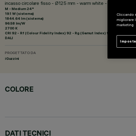
incasso circolare fisso - Ø125 mm - warm white - ottica flood
M - Medium 24°
19.1 W (sistema)
Cliccando s
1844.64 lm (sistema)
migliorare l
96.58 lm/W
marketing.
2700 K
CRI
92
- Rf (Colour Fidelity Index) 92 - Rg (Gamut Index) 99
DALI
Imposta
PROGETTATO DA
iGuzzini
COLORE
DATI TECNICI