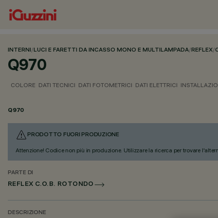
INTERNI
/
LUCI E FARETTI DA INCASSO MONO E MULTILAMPADA
/
REFLEX
/
Q970
COLORE
DATI TECNICI
DATI FOTOMETRICI
DATI ELETTRICI
INSTALLAZI
Q970
PRODOTTO FUORI PRODUZIONE
Attenzione! Codice non più in produzione. Utilizzare la ricerca per trovare l'alter
PARTE DI
REFLEX C.O.B. ROTONDO
DESCRIZIONE