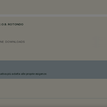
C.O.B. ROTONDO
ONE
DOWNLOADS
nativa più adatta alle proprie esigenze.