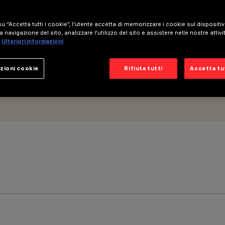
 - UGR<19
u “Accetta tutti i cookie”, l'utente accetta di memorizzare i cookie sul dispositi
a navigazione del sito, analizzare l'utilizzo del sito e assistere nelle nostre attivi
Ulteriori informazioni
zioni cookie
Rifiuta tutti
Accetta tut