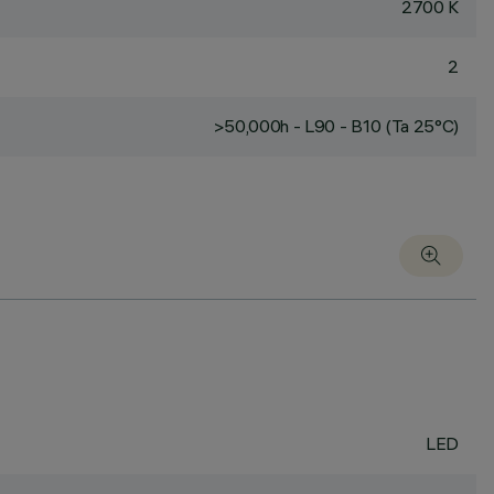
2700 K
2
>50,000h - L90 - B10 (Ta 25°C)
LED