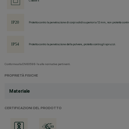
Classe II
Protetto contro la penetrazione di corpi solidi superiori a 12 mm, non protetto contr
Protetto contro la penetrazione della polvere, protetto contro gli spruzzi.
Conforme alla EN60598-1 e alle normative pertinenti.
PROPRIETÀ FISICHE
Materiale
CERTIFICAZIONI DEL PRODOTTO