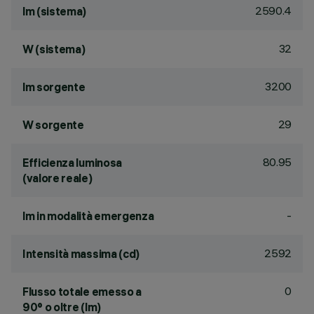
2590.4
lm (sistema)
32
W (sistema)
3200
lm sorgente
29
W sorgente
80.95
Efficienza luminosa
(valore reale)
-
lm in modalità emergenza
2592
Intensità massima (cd)
0
Flusso totale emesso a
90° o oltre (lm)