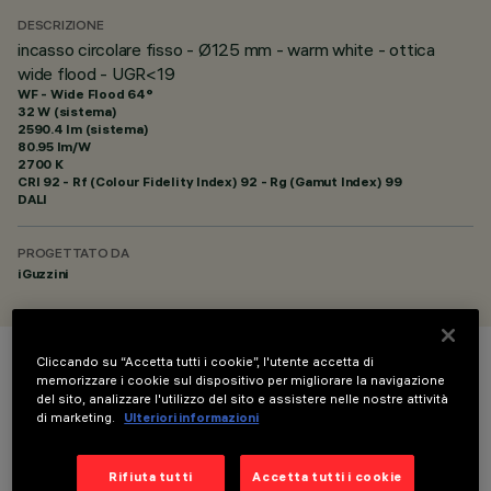
DESCRIZIONE
incasso circolare fisso - Ø125 mm - warm white - ottica
wide flood - UGR<19
WF - Wide Flood 64°
32 W (sistema)
2590.4 lm (sistema)
80.95 lm/W
2700 K
CRI
92
- Rf (Colour Fidelity Index) 92 - Rg (Gamut Index) 99
DALI
PROGETTATO DA
iGuzzini
Cliccando su “Accetta tutti i cookie”, l'utente accetta di
COLORE
memorizzare i cookie sul dispositivo per migliorare la navigazione
del sito, analizzare l'utilizzo del sito e assistere nelle nostre attività
di marketing.
Ulteriori informazioni
Rifiuta tutti
Accetta tutti i cookie