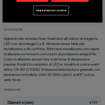
DATI TECNICI
Impostazioni cookie
ULTIMO AGGIORNAMENTO: 01/08/2026
DESCRIZIONE
Apparecchio rotondo fisso finalizzato all'utilizzo di sorgente
LED con tecnologia C.o.B. Versione senza falda per
installazione a filo soffitto. Riflettore metallizzato con vapori
di alluminio sottovuoto con strato di protezione antigraffio.
Corpo in alluminio pressofuso e sistema di dissipazione
passiva. Prodotto completo di LED in tonalità di colore warm
white CRI 90 (2700K). Emissione luminosa luce generale con
luminanza controllata UGR<19 1500 cd/m2 α>65° ottica
wide flood.
DIMENSIONI
ø123
Diametro (mm)