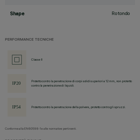
Rotondo
Shape
PERFORMANCE TECNICHE
Classe II
Protetto contro la penetrazione di corpi solidi superiori a 12 mm, non protetto
contro la penetrazione di liquidi.
Protetto contro la penetrazione della polvere, protetto contro gli spruzzi.
Conforme alla EN60598-1 e alle normative pertinenti.