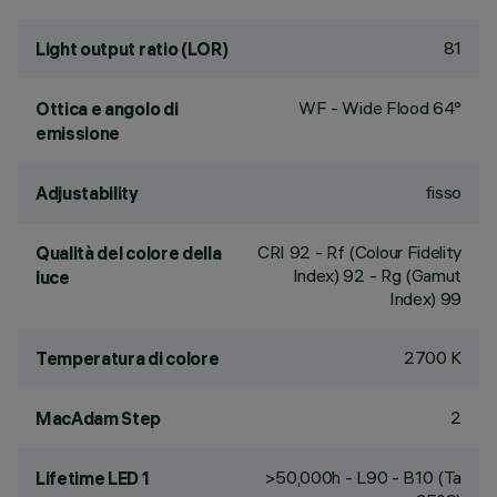
81
Light output ratio (LOR)
WF - Wide Flood 64°
Ottica e angolo di
emissione
fisso
Adjustability
CRI
92
- Rf (Colour Fidelity
Qualità del colore della
Index) 92 - Rg (Gamut
luce
Index) 99
2700 K
Temperatura di colore
2
MacAdam Step
>50,000h - L90 - B10 (Ta
Lifetime LED 1