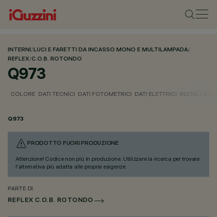
INTERNI
/
LUCI E FARETTI DA INCASSO MONO E MULTILAMPADA
/
REFLEX
/
C.O.B. ROTONDO
Q973
COLORE
DATI TECNICI
DATI FOTOMETRICI
DATI ELETTRICI
INSTALLAZI
Q973
PRODOTTO FUORI PRODUZIONE
Attenzione! Codice non più in produzione. Utilizzare la ricerca per trovare
l'alternativa più adatta alle proprie esigenze.
PARTE DI
REFLEX C.O.B. ROTONDO