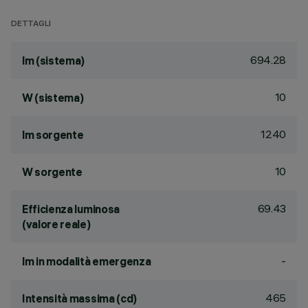
DETTAGLI
694.28
lm (sistema)
10
W (sistema)
1240
lm sorgente
10
W sorgente
69.43
Efficienza luminosa
(valore reale)
-
lm in modalità emergenza
465
Intensità massima (cd)