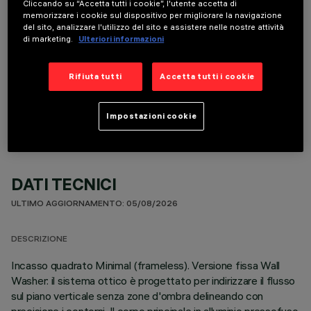
Cliccando su “Accetta tutti i cookie”, l'utente accetta di
memorizzare i cookie sul dispositivo per migliorare la navigazione
del sito, analizzare l'utilizzo del sito e assistere nelle nostre attività
di marketing.
Ulteriori informazioni
Rifiuta tutti
Accetta tutti i cookie
COMPONENTI OPZIONALI
Impostazioni cookie
DATI TECNICI
ULTIMO AGGIORNAMENTO: 05/08/2026
DESCRIZIONE
Incasso quadrato Minimal (frameless). Versione fissa Wall
Washer: il sistema ottico è progettato per indirizzare il flusso
sul piano verticale senza zone d'ombra delineando con