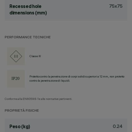
75x75
Recessed hole
dimensions (mm)
PERFORMANCE TECNICHE
Classe III
Protetto contro la penetrazione di corpi solidi superiori a 12 mm, non protetto
contro la penetrazione di liquidi.
Conforme alla EN60598-1 e alle normative pertinenti.
PROPRIETÀ FISICHE
0.24
Peso (kg)