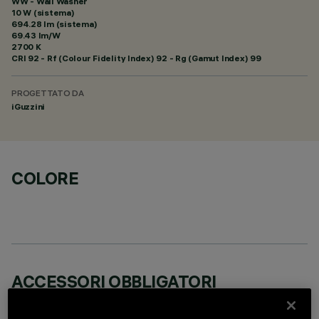
WW - Wall Washer
10 W (sistema)
694.28 lm (sistema)
69.43 lm/W
2700 K
CRI
92
- Rf (Colour Fidelity Index) 92 - Rg (Gamut Index) 99
PROGETTATO DA
iGuzzini
COLORE
ACCESSORI OBBLIGATORI
È necessario ordinare uno degli accessori obbligatori per installare e utilizzare correttamente il
prodotto: