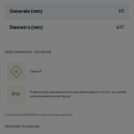
65
Generale (mm)
ø37
Diametro (mm)
PERFORMANCE TECNICHE
Classe III
Protetto contro la penetrazione di corpi solidi superiori a 12 mm, non protetto
contro la penetrazione di liquidi.
Conforme alla EN60598-1 e alle normative pertinenti.
PROPRIETÀ FISICHE