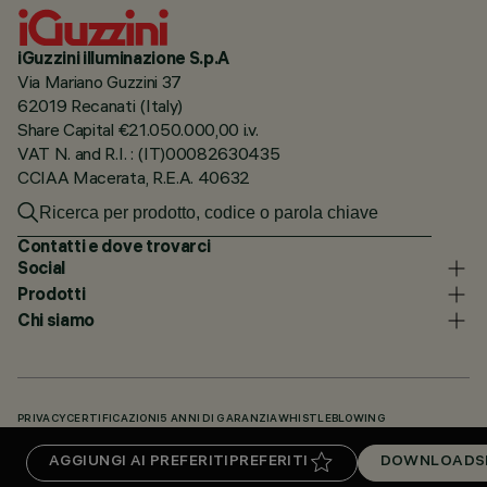
iGuzzini illuminazione S.p.A
Via Mariano Guzzini 37
62019 Recanati (Italy)
Share Capital €21.050.000,00 i.v.
VAT N. and R.I. : (IT)00082630435
CCIAA Macerata, R.E.A. 40632
Contatti e dove trovarci
Social
Prodotti
Chi siamo
PRIVACY
CERTIFICAZIONI
5 ANNI DI GARANZIA
WHISTLEBLOWING
COOKIE POLICY
DICHIARAZIONE DI ACCESSIBILITÀ
I NOSTRI CODICI
AGGIUNGI AI PREFERITI
PREFERITI
DOWNLOADS
KNOWLEDGE BASE (LOGIN NECESSARIO)
DOWNLOADS