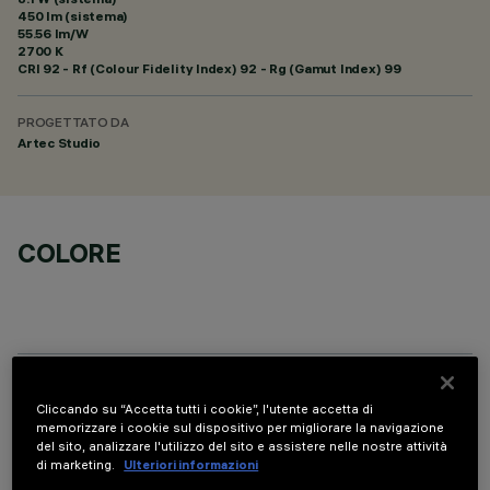
450 lm (sistema)
55.56 lm/W
2700 K
CRI
92
- Rf (Colour Fidelity Index) 92 - Rg (Gamut Index) 99
PROGETTATO DA
Artec Studio
COLORE
COMPONENTI OPZIONALI
Cliccando su “Accetta tutti i cookie”, l'utente accetta di
memorizzare i cookie sul dispositivo per migliorare la navigazione
del sito, analizzare l'utilizzo del sito e assistere nelle nostre attività
di marketing.
Ulteriori informazioni