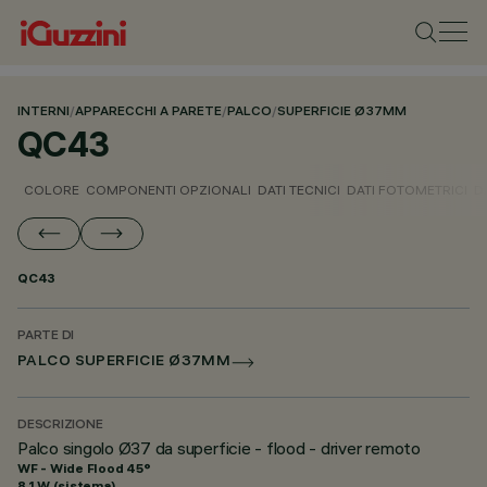
INTERNI
/
APPARECCHI A PARETE
/
PALCO
/
SUPERFICIE Ø37MM
QC43
COLORE
COMPONENTI OPZIONALI
DATI TECNICI
DATI FOTOMETRICI
D
QC43
PARTE DI
PALCO SUPERFICIE Ø37MM
DESCRIZIONE
Palco singolo Ø37 da superficie - flood - driver remoto
WF - Wide Flood 45°
8.1 W (sistema)