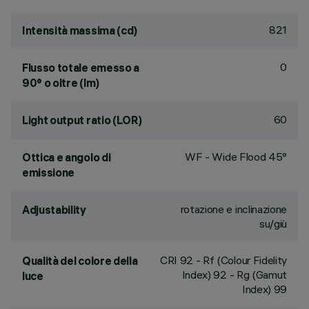
821
Intensità massima (cd)
0
Flusso totale emesso a
90° o oltre (lm)
60
Light output ratio (LOR)
WF - Wide Flood 45°
Ottica e angolo di
emissione
rotazione e inclinazione
Adjustability
su/giù
CRI
92
- Rf (Colour Fidelity
Qualità del colore della
Index) 92 - Rg (Gamut
luce
Index) 99