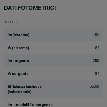
DATI FOTOMETRICI
DETTAGLI
450
lm (sistema)
8.1
W (sistema)
750
lm sorgente
8.1
W sorgente
55.56
Efficienza luminosa
(valore reale)
-
lm in modalità emergenza