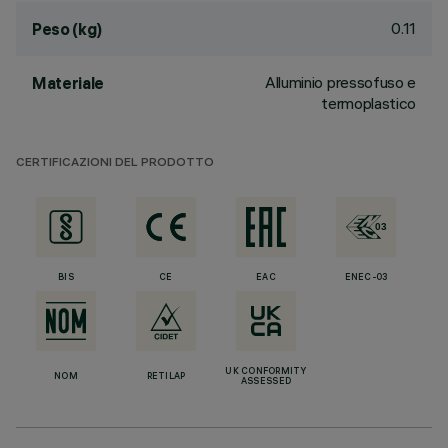
0.11
Peso (kg)
Alluminio pressofuso e
Materiale
termoplastico
CERTIFICAZIONI DEL PRODOTTO
BIS
CE
EAC
ENEC-03
UK CONFORMITY
NOM
RETILAP
ASSESSED