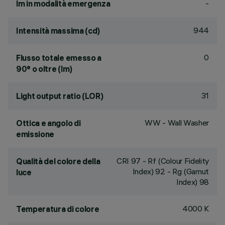
-
lm in modalità emergenza
944
Intensità massima (cd)
0
Flusso totale emesso a
90° o oltre (lm)
31
Light output ratio (LOR)
WW - Wall Washer
Ottica e angolo di
emissione
CRI
97
- Rf (Colour Fidelity
Qualità del colore della
Index) 92 - Rg (Gamut
luce
Index) 98
4000 K
Temperatura di colore