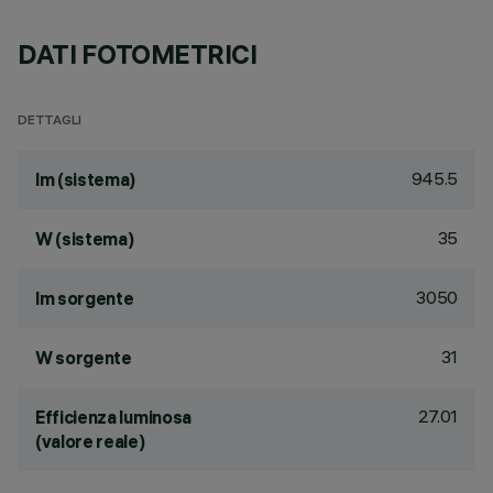
DATI FOTOMETRICI
DETTAGLI
945.5
lm (sistema)
35
W (sistema)
3050
lm sorgente
31
W sorgente
27.01
Efficienza luminosa
(valore reale)