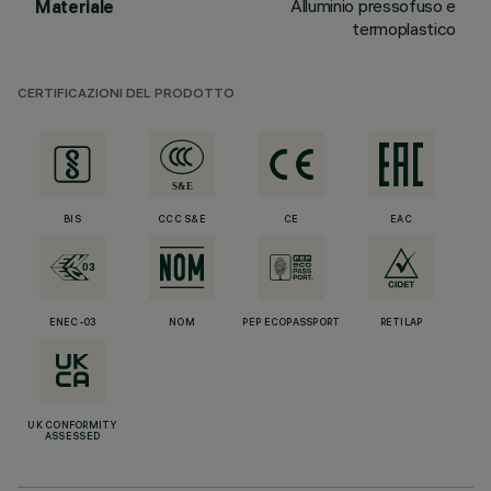
Alluminio pressofuso e
Materiale
termoplastico
CERTIFICAZIONI DEL PRODOTTO
BIS
CCC S&E
CE
EAC
ENEC-03
NOM
PEP ECOPASSPORT
RETILAP
UK CONFORMITY
ASSESSED