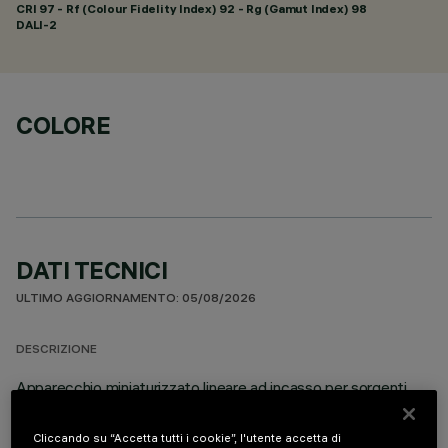
CRI
97
- Rf (Colour Fidelity Index) 92 - Rg (Gamut Index) 98
DALI-2
COLORE
DATI TECNICI
ULTIMO AGGIORNAMENTO: 05/08/2026
DESCRIZIONE
Apparecchio miniaturizzato lineare ad incasso per sorgenti
LED. Sistema ottico asimmetrico specializzato per ottenere
una efficace distribuzione sulla parete, evitando zone d’ombra
Cliccando su “Accetta tutti i cookie”, l'utente accetta di