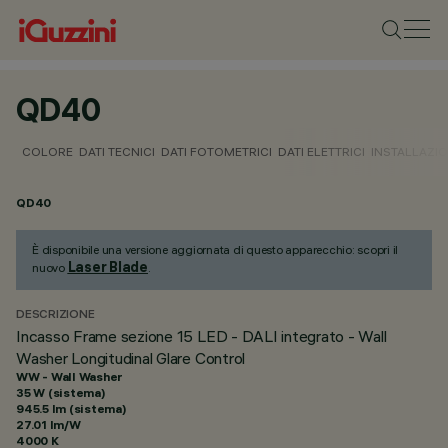
QD40
COLORE
DATI TECNICI
DATI FOTOMETRICI
DATI ELETTRICI
INSTALLAZI
QD40
È disponibile una versione aggiornata di questo apparecchio: scopri il
Laser Blade
nuovo
.
DESCRIZIONE
Incasso Frame sezione 15 LED - DALI integrato - Wall
Washer Longitudinal Glare Control
WW - Wall Washer
35 W (sistema)
945.5 lm (sistema)
27.01 lm/W
4000 K