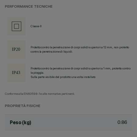
PERFORMANCE TECNICHE
Classe II
Protetto contro la penetrazione di corpi solidi superiori a 12 mm, non protetto
contro la penetrazione di liquidi.
Protetto contro la penetrazione di corpi solidi superiori a 1 mm, protetto contro
la pioggia.
Sulla parte visibile del prodotto una volta installato
Conforme alla EN60598-1 e alle normative pertinenti.
PROPRIETÀ FISICHE
0.86
Peso (kg)