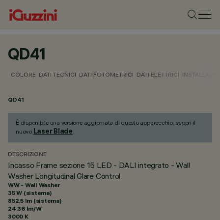
QD41
COLORE
DATI TECNICI
DATI FOTOMETRICI
DATI ELETTRICI
INSTALLAZI
QD41
È disponibile una versione aggiornata di questo apparecchio: scopri il
Laser Blade
nuovo
.
DESCRIZIONE
Incasso Frame sezione 15 LED - DALI integrato - Wall
Washer Longitudinal Glare Control
WW - Wall Washer
35 W (sistema)
852.5 lm (sistema)
24.36 lm/W
3000 K