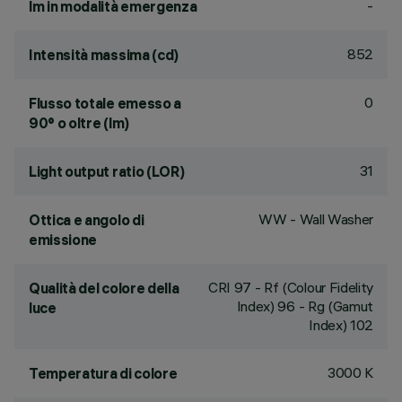
-
lm in modalità emergenza
852
Intensità massima (cd)
0
Flusso totale emesso a
90° o oltre (lm)
31
Light output ratio (LOR)
WW - Wall Washer
Ottica e angolo di
emissione
CRI
97
- Rf (Colour Fidelity
Qualità del colore della
Index) 96 - Rg (Gamut
luce
Index) 102
3000 K
Temperatura di colore