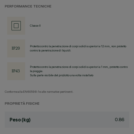
PERFORMANCE TECNICHE
Classe II
Protetto contro la penetrazione di corpi solidi superiori a 12 mm, non protetto
contro la penetrazione di liquidi.
Protetto contro la penetrazione di corpi solidi superiori a 1 mm, protetto contro
la pioggia.
Sulla parte visibile del prodotto una volta installato
Conforme alla EN60598-1 e alle normative pertinenti.
PROPRIETÀ FISICHE
0.86
Peso (kg)