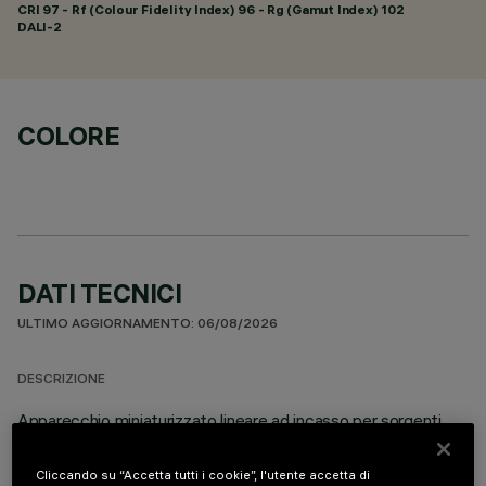
CRI
97
- Rf (Colour Fidelity Index) 96 - Rg (Gamut Index) 102
DALI-2
COLORE
DATI TECNICI
ULTIMO AGGIORNAMENTO: 06/08/2026
DESCRIZIONE
Apparecchio miniaturizzato lineare ad incasso per sorgenti
LED. Sistema ottico asimmetrico specializzato per ottenere
una efficace distribuzione sulla parete, evitando zone d’ombra
Cliccando su “Accetta tutti i cookie”, l'utente accetta di