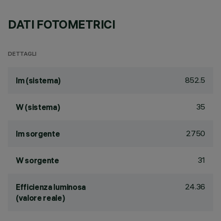
DATI FOTOMETRICI
DETTAGLI
852.5
lm (sistema)
35
W (sistema)
2750
lm sorgente
31
W sorgente
24.36
Efficienza luminosa
(valore reale)