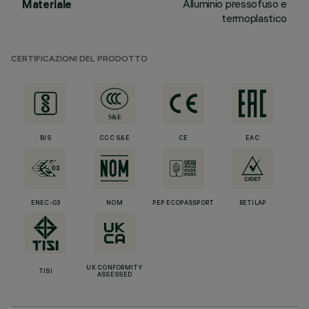
Alluminio pressofuso e
Materiale
termoplastico
CERTIFICAZIONI DEL PRODOTTO
BIS
CCC S&E
CE
EAC
ENEC-03
NOM
PEP ECOPASSPORT
RETILAP
UK CONFORMITY
TISI
ASSESSED