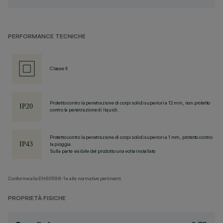
PERFORMANCE TECNICHE
Classe II
Protetto contro la penetrazione di corpi solidi superiori a 12 mm, non protetto
contro la penetrazione di liquidi.
Protetto contro la penetrazione di corpi solidi superiori a 1 mm, protetto contro
la pioggia.
Sulla parte visibile del prodotto una volta installato
Conforme alla EN60598-1 e alle normative pertinenti.
PROPRIETÀ FISICHE