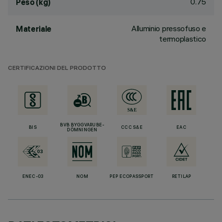
0.75
Peso (kg)
Alluminio pressofuso e
Materiale
termoplastico
CERTIFICAZIONI DEL PRODOTTO
BVB BYGGVARUBE-
BIS
CCC S&E
EAC
DÖMNINGEN
ENEC-03
NOM
PEP ECOPASSPORT
RETILAP