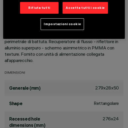
la tecnologia brevettata del sistema ottico garantisce
Rifiuta tutti
Accetta tutti i cookie
un’emissione omogenea ed efficace sulla parete, evitando
zone d’ombra in prossimità del soffitto. Il telaio perimetrale in
policarbonato nero è progettato per attenuare sensibilmente
Impostazioni cookie
l’effetto di abbagliamento longitudinale. Corpo principale con
superficie radiante in fusione di alluminio, versione con cornice
perimetrale di battuta. Recuperatore di flusso - riflettore in
alluminio superpuro - schermo asimmetrico in PMMA con
texture. Fornito con unità di alimentazione collegata
all’apparecchio.
DIMENSIONI
279x28x50
Generale (mm)
Rettangolare
Shape
276x24
Recessed hole
dimensions (mm)