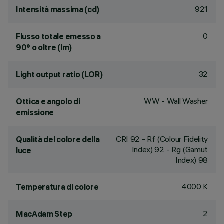
921
Intensità massima (cd)
0
Flusso totale emesso a
90° o oltre (lm)
32
Light output ratio (LOR)
WW - Wall Washer
Ottica e angolo di
emissione
CRI
92
- Rf (Colour Fidelity
Qualità del colore della
Index) 92 - Rg (Gamut
luce
Index) 98
4000 K
Temperatura di colore
2
MacAdam Step