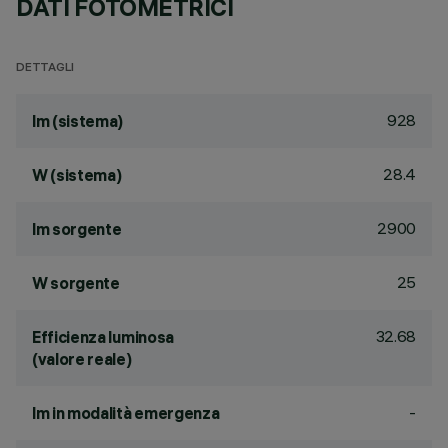
DATI FOTOMETRICI
DETTAGLI
928
lm (sistema)
28.4
W (sistema)
2900
lm sorgente
25
W sorgente
32.68
Efficienza luminosa
(valore reale)
-
lm in modalità emergenza