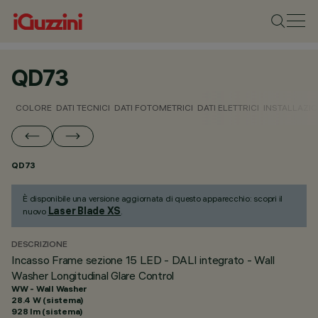
QD73
COLORE
DATI TECNICI
DATI FOTOMETRICI
DATI ELETTRICI
INSTALLAZI
QD73
È disponibile una versione aggiornata di questo apparecchio: scopri il
Laser Blade XS
nuovo
.
DESCRIZIONE
Incasso Frame sezione 15 LED - DALI integrato - Wall
Washer Longitudinal Glare Control
WW - Wall Washer
28.4 W (sistema)
928 lm (sistema)