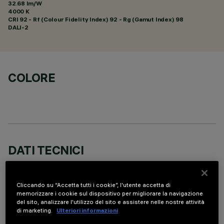
32.68 lm/W
4000 K
CRI
92
- Rf (Colour Fidelity Index) 92 - Rg (Gamut Index) 98
DALI-2
COLORE
DATI TECNICI
ULTIMO AGGIORNAMENTO: 05/08/2026
Cliccando su “Accetta tutti i cookie”, l'utente accetta di
DESCRIZIONE
memorizzare i cookie sul dispositivo per migliorare la navigazione
del sito, analizzare l'utilizzo del sito e assistere nelle nostre attività
Apparecchio miniaturizzato lineare ad incasso per sorgenti
di marketing.
Ulteriori informazioni
LED. Nonostante le dimensioni extra-compatte del prodotto,