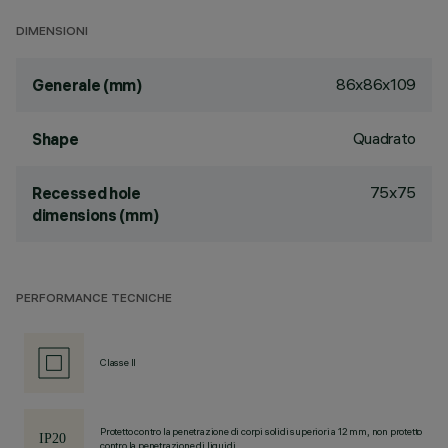
DIMENSIONI
86x86x109
Generale (mm)
Quadrato
Shape
75x75
Recessed hole
dimensions (mm)
PERFORMANCE TECNICHE
Classe II
Protetto contro la penetrazione di corpi solidi superiori a 12 mm, non protetto
contro la penetrazione di liquidi.