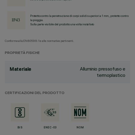
Protetto contro la penetrazione di corpi solidi superiori a 1 mm, protetto contro
la pioggia.
Sulla parte visibile del prodotto una volta installato
Conforme alla EN60598-1 e alle normative pertinenti.
PROPRIETÀ FISICHE
Alluminio pressofuso e
Materiale
termoplastico
CERTIFICAZIONI DEL PRODOTTO
BIS
ENEC-03
NOM