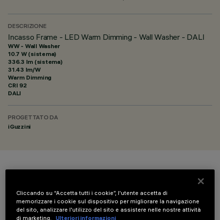
DESCRIZIONE
Incasso Frame - LED Warm Dimming - Wall Washer - DALI
WW - Wall Washer
10.7 W (sistema)
336.3 lm (sistema)
31.43 lm/W
Warm Dimming
CRI
92
DALI
PROGETTATO DA
iGuzzini
COLORE
Cliccando su “Accetta tutti i cookie”, l'utente accetta di
memorizzare i cookie sul dispositivo per migliorare la navigazione
del sito, analizzare l'utilizzo del sito e assistere nelle nostre attività
di marketing.
Ulteriori informazioni