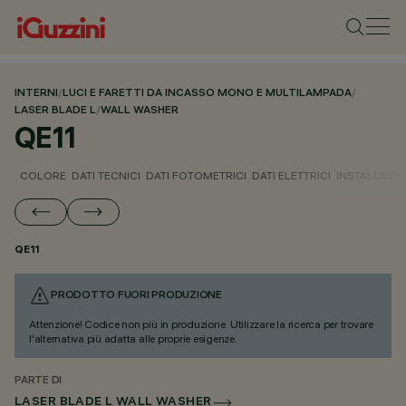
INTERNI
/
LUCI E FARETTI DA INCASSO MONO E MULTILAMPADA
/
LASER BLADE L
/
WALL WASHER
QE11
COLORE
DATI TECNICI
DATI FOTOMETRICI
DATI ELETTRICI
INSTALLAZI
QE11
PRODOTTO FUORI PRODUZIONE
Attenzione! Codice non più in produzione. Utilizzare la ricerca per trovare
l'alternativa più adatta alle proprie esigenze.
PARTE DI
LASER BLADE L WALL WASHER