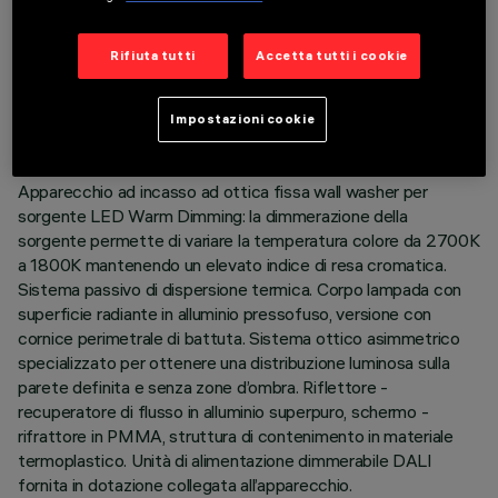
DATI TECNICI
Rifiuta tutti
Accetta tutti i cookie
ULTIMO AGGIORNAMENTO: 01/08/2026
Impostazioni cookie
DESCRIZIONE
Apparecchio ad incasso ad ottica fissa wall washer per
sorgente LED Warm Dimming: la dimmerazione della
sorgente permette di variare la temperatura colore da 2700K
a 1800K mantenendo un elevato indice di resa cromatica.
Sistema passivo di dispersione termica. Corpo lampada con
superficie radiante in alluminio pressofuso, versione con
cornice perimetrale di battuta. Sistema ottico asimmetrico
specializzato per ottenere una distribuzione luminosa sulla
parete definita e senza zone d’ombra. Riflettore -
recuperatore di flusso in alluminio superpuro, schermo -
rifrattore in PMMA, struttura di contenimento in materiale
termoplastico. Unità di alimentazione dimmerabile DALI
fornita in dotazione collegata all’apparecchio.