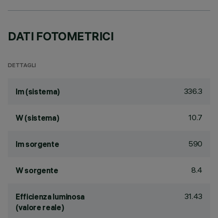
DATI FOTOMETRICI
DETTAGLI
336.3
lm (sistema)
10.7
W (sistema)
590
lm sorgente
8.4
W sorgente
31.43
Efficienza luminosa
(valore reale)