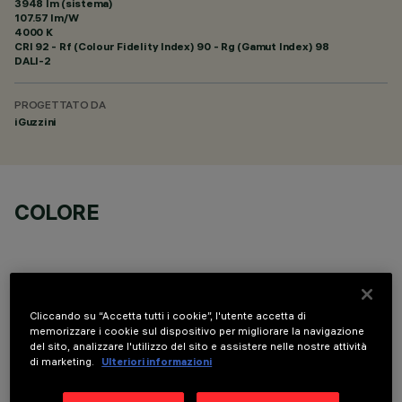
3948 lm (sistema)
107.57 lm/W
4000 K
CRI
92
- Rf (Colour Fidelity Index) 90 - Rg (Gamut Index) 98
DALI-2
PROGETTATO DA
iGuzzini
COLORE
Cliccando su “Accetta tutti i cookie”, l'utente accetta di
memorizzare i cookie sul dispositivo per migliorare la navigazione
DATI TECNICI
del sito, analizzare l'utilizzo del sito e assistere nelle nostre attività
di marketing.
Ulteriori informazioni
ULTIMO AGGIORNAMENTO: 06/08/2026