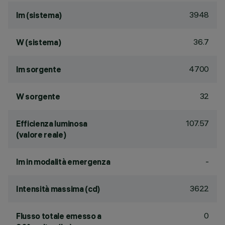
3948
lm (sistema)
36.7
W (sistema)
4700
lm sorgente
32
W sorgente
107.57
Efficienza luminosa
(valore reale)
-
lm in modalità emergenza
3622
Intensità massima (cd)
0
Flusso totale emesso a