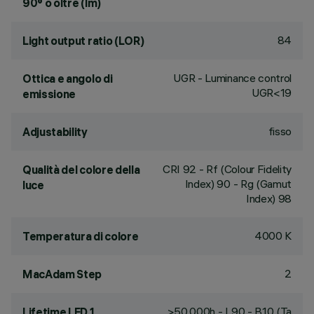
90° o oltre (lm)
84
Light output ratio (LOR)
UGR - Luminance control
Ottica e angolo di
UGR<19
emissione
fisso
Adjustability
CRI
92
- Rf (Colour Fidelity
Qualità del colore della
Index) 90 - Rg (Gamut
luce
Index) 98
4000 K
Temperatura di colore
2
MacAdam Step
>50,000h - L90 - B10 (Ta
Lifetime LED 1