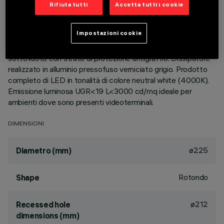
Rifiuta tutti
Accetta tutti i cookie
DESCRIZIONE
Apparecchio rotondo fisso finalizzato all'utilizzo di sorgente
Impostazioni cookie
LED con tecnologia C.o.B. Versione con falda per installazione
ad appoggio. Riflettore metallizzato con vapori di alluminio
sottovuoto con strato di protezione antigraffio. Dissipatore
realizzato in alluminio pressofuso verniciato grigio. Prodotto
completo di LED in tonalità di colore neutral white (4000K).
Emissione luminosa UGR<19 L<3000 cd/mq ideale per
ambienti dove sono presenti videoterminali.
DIMENSIONI
ø225
Diametro (mm)
Rotondo
Shape
ø212
Recessed hole
dimensions (mm)