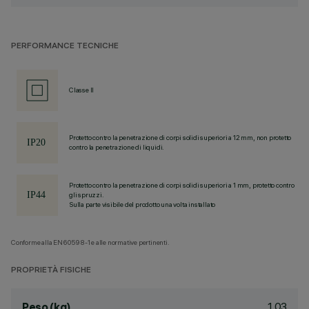
PERFORMANCE TECNICHE
Classe II
Protetto contro la penetrazione di corpi solidi superiori a 12 mm, non protetto
contro la penetrazione di liquidi.
Protetto contro la penetrazione di corpi solidi superiori a 1 mm, protetto contro
gli spruzzi.
Sulla parte visibile del prodotto una volta installato
Conforme alla EN60598-1 e alle normative pertinenti.
PROPRIETÀ FISICHE
1.03
Peso (kg)