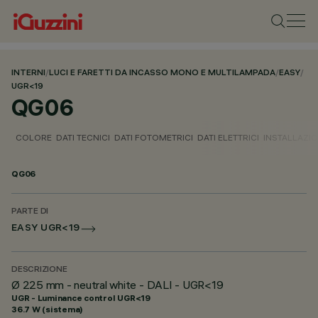
INTERNI
/
LUCI E FARETTI DA INCASSO MONO E MULTILAMPADA
/
EASY
/
UGR<19
QG06
COLORE
DATI TECNICI
DATI FOTOMETRICI
DATI ELETTRICI
INSTALLAZI
QG06
PARTE DI
EASY UGR<19
DESCRIZIONE
Ø 225 mm - neutral white - DALI - UGR<19
UGR - Luminance control UGR<19
36.7 W (sistema)