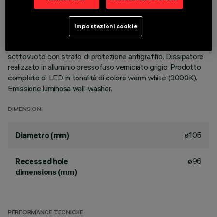
DESCRIZIONE
Apparecchio rotondo fisso finalizzato all'utilizzo di sorgente
Impostazioni cookie
LED con tecnologia C.o.B. Versione con falda per installazione
ad appoggio. Riflettore metallizzato con vapori di alluminio
sottovuoto con strato di protezione antigraffio. Dissipatore
realizzato in alluminio pressofuso verniciato grigio. Prodotto
completo di LED in tonalità di colore warm white (3000K).
Emissione luminosa wall-washer.
DIMENSIONI
ø105
Diametro (mm)
ø96
Recessed hole
dimensions (mm)
PERFORMANCE TECNICHE