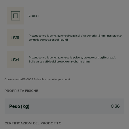
Classe II
Protetto contro la penetrazione di corpi solidi superiori a 12 mm, non protetto
contro la penetrazione di liquidi.
Protetto contro la penetrazione della polvere, protetto contro gli spruzzi.
Sulla parte visibile del prodotto una volta installato
Conforme alla EN60598-1 e alle normative pertinenti.
PROPRIETÀ FISICHE
0.36
Peso (kg)
CERTIFICAZIONI DEL PRODOTTO