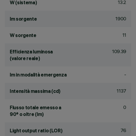
13.2
W (sistema)
1900
lm sorgente
11
W sorgente
109.39
Efficienza luminosa
(valore reale)
-
lm in modalità emergenza
1137
Intensità massima (cd)
0
Flusso totale emesso a
90° o oltre (lm)
76
Light output ratio (LOR)