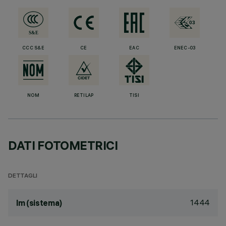
CCC S&E
CE
EAC
ENEC-03
NOM
RETILAP
TISI
DATI FOTOMETRICI
DETTAGLI
1444
lm (sistema)