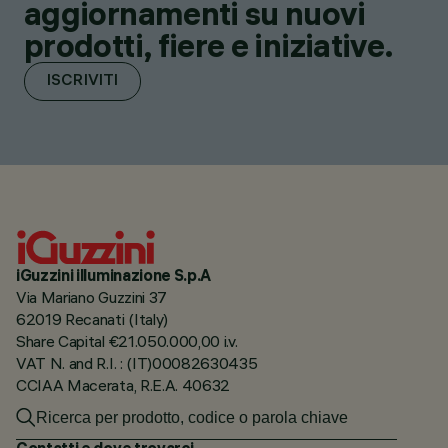
aggiornamenti su nuovi
prodotti, fiere e iniziative.
ISCRIVITI
iGuzzini illuminazione S.p.A
Via Mariano Guzzini 37
62019 Recanati (Italy)
Share Capital €21.050.000,00 i.v.
VAT N. and R.I. : (IT)00082630435
CCIAA Macerata, R.E.A. 40632
Contatti e dove trovarci