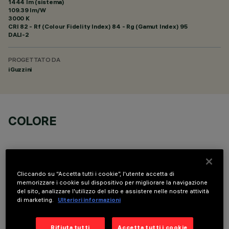
1444 lm (sistema)
109.39 lm/W
3000 K
CRI
82
- Rf (Colour Fidelity Index) 84 - Rg (Gamut Index) 95
DALI-2
PROGETTATO DA
iGuzzini
COLORE
Cliccando su “Accetta tutti i cookie”, l'utente accetta di
memorizzare i cookie sul dispositivo per migliorare la navigazione
DATI TECNICI
del sito, analizzare l'utilizzo del sito e assistere nelle nostre attività
di marketing.
Ulteriori informazioni
ULTIMO AGGIORNAMENTO: 06/08/2026
Rifiuta tutti
Accetta tutti i cookie