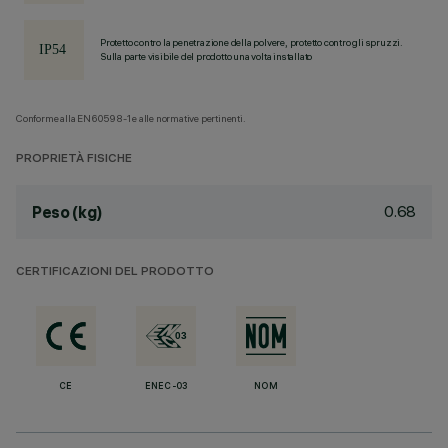
Protetto contro la penetrazione della polvere, protetto contro gli spruzzi.
Sulla parte visibile del prodotto una volta installato
Conforme alla EN60598-1 e alle normative pertinenti.
PROPRIETÀ FISICHE
0.68
Peso (kg)
CERTIFICAZIONI DEL PRODOTTO
CE
ENEC-03
NOM