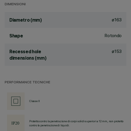
DIMENSIONI
ø163
Diametro (mm)
Rotondo
Shape
ø153
Recessed hole
dimensions (mm)
PERFORMANCE TECNICHE
Classe II
Protetto contro la penetrazione di corpi solidi superiori a 12 mm, non protetto
contro la penetrazione di liquidi.