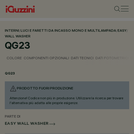
INTERNI
/
LUCI E FARETTI DA INCASSO MONO E MULTILAMPADA
/
EASY
/
WALL WASHER
QG23
COLORE
COMPONENTI OPZIONALI
DATI TECNICI
DATI FOTOMETRICI
D
QG23
PRODOTTO FUORI PRODUZIONE
Attenzione! Codice non più in produzione. Utilizzare la ricerca per trovare
l'alternativa più adatta alle proprie esigenze.
PARTE DI
EASY WALL WASHER