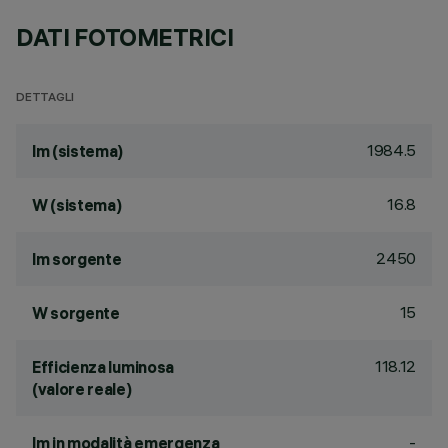
DATI FOTOMETRICI
DETTAGLI
1984.5
lm (sistema)
16.8
W (sistema)
2450
lm sorgente
15
W sorgente
118.12
Efficienza luminosa
(valore reale)
-
lm in modalità emergenza