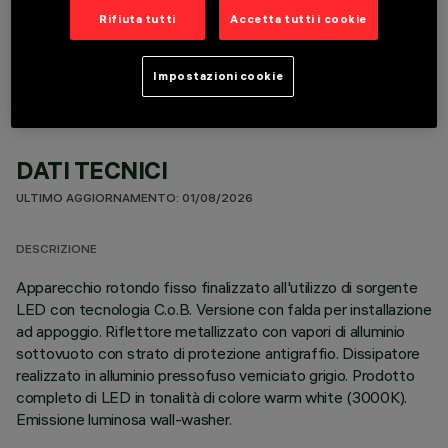
COMPONENTI OPZIONALI
Rifiuta tutti
Accetta tutti i cookie
Impostazioni cookie
DATI TECNICI
ULTIMO AGGIORNAMENTO: 01/08/2026
DESCRIZIONE
Apparecchio rotondo fisso finalizzato all'utilizzo di sorgente
LED con tecnologia C.o.B. Versione con falda per installazione
ad appoggio. Riflettore metallizzato con vapori di alluminio
sottovuoto con strato di protezione antigraffio. Dissipatore
realizzato in alluminio pressofuso verniciato grigio. Prodotto
completo di LED in tonalità di colore warm white (3000K).
Emissione luminosa wall-washer.