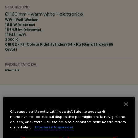
DESCRIZIONE
Ø 163 mm - warm white - elettronico
WW - Wall Washer
16.8 W (sistema)
1984.5 lm (sistema)
118.12 lm/W
3000 K
CRI
82
- Rf (Colour Fidelity Index) 84 - Rg (Gamut Index) 95
On/off
PROGETTATO DA
iGuzzini
COLORE
Cliccando su “Accetta tutti i cookie”, l'utente accetta di
memorizzare i cookie sul dispositivo per migliorare la navigazione
del sito, analizzare l'utilizzo del sito e assistere nelle nostre attività
di marketing.
Ulteriori informazioni