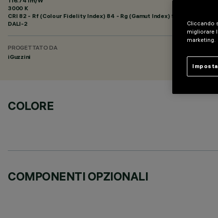
116.74 lm/W
3000 K
CRI
82
- Rf (Colour Fidelity Index) 84 - Rg (Gamut Index) 95
DALI-2
Cliccando s
migliorare l
marketing.
PROGETTATO DA
iGuzzini
Imposta
COLORE
COMPONENTI OPZIONALI