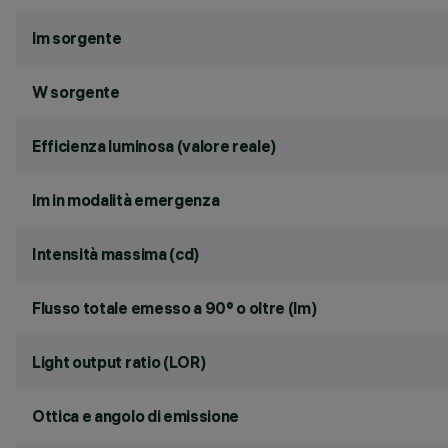
lm sorgente
W sorgente
Efficienza luminosa (valore reale)
lm in modalità emergenza
Intensità massima (cd)
Flusso totale emesso a 90° o oltre (lm)
Light output ratio (LOR)
Ottica e angolo di emissione