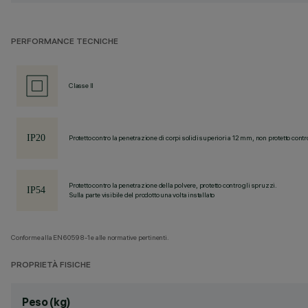
PERFORMANCE TECNICHE
Classe II
Protetto contro la penetrazione di corpi solidi superiori a 12 mm, non protetto contr
Protetto contro la penetrazione della polvere, protetto contro gli spruzzi.
Sulla parte visibile del prodotto una volta installato
Conforme alla EN60598-1 e alle normative pertinenti.
PROPRIETÀ FISICHE
Peso (kg)