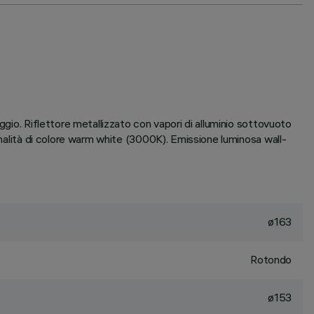
ggio. Riflettore metallizzato con vapori di alluminio sottovuoto
onalità di colore warm white (3000K). Emissione luminosa wall-
ø163
Rotondo
ø153