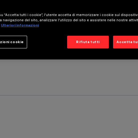
u “Accetta tutti i cookie”, l'utente accetta di memorizzare i cookie sul dispositi
a navigazione del sito, analizzare l'utilizzo del sito e assistere nelle nostre attivi
Ulteriori informazioni
zioni cookie
Rifiuta tutti
Accetta tut