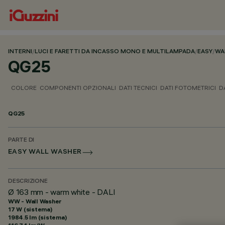
INTERNI
/
LUCI E FARETTI DA INCASSO MONO E MULTILAMPADA
/
EASY
/
WA
QG25
COLORE
COMPONENTI OPZIONALI
DATI TECNICI
DATI FOTOMETRICI
D
QG25
PARTE DI
EASY WALL WASHER
DESCRIZIONE
Ø 163 mm - warm white - DALI
WW - Wall Washer
17 W (sistema)
1984.5 lm (sistema)