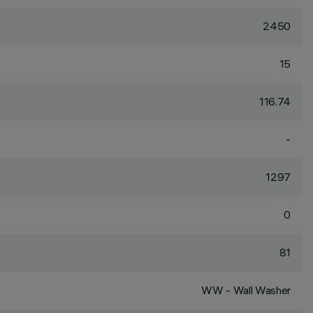
2450
15
116.74
-
1297
0
81
WW - Wall Washer