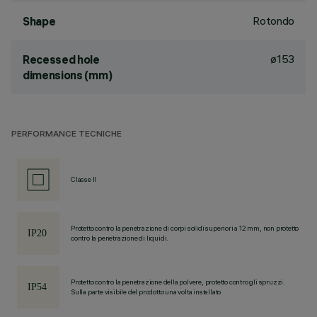
Rotondo
Shape
ø153
Recessed hole
dimensions (mm)
PERFORMANCE TECNICHE
Classe II
Protetto contro la penetrazione di corpi solidi superiori a 12 mm, non protetto
contro la penetrazione di liquidi.
Protetto contro la penetrazione della polvere, protetto contro gli spruzzi.
Sulla parte visibile del prodotto una volta installato