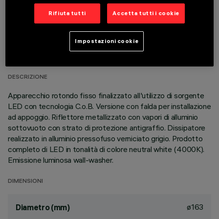
Rifiuta tutti
Accetta tutti i cookie
DATI TECNICI
Impostazioni cookie
ULTIMO AGGIORNAMENTO: 06/08/2026
DESCRIZIONE
Apparecchio rotondo fisso finalizzato all'utilizzo di sorgente
LED con tecnologia C.o.B. Versione con falda per installazione
ad appoggio. Riflettore metallizzato con vapori di alluminio
sottovuoto con strato di protezione antigraffio. Dissipatore
realizzato in alluminio pressofuso verniciato grigio. Prodotto
completo di LED in tonalità di colore neutral white (4000K).
Emissione luminosa wall-washer.
DIMENSIONI
ø163
Diametro (mm)