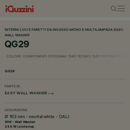
INTERNI
/
LUCI E FARETTI DA INCASSO MONO E MULTILAMPADA
/
EASY
/
WALL WASHER
QG29
COLORE
COMPONENTI OPZIONALI
DATI TECNICI
DATI FOTOMETRICI
D
QG29
PARTE DI
EASY WALL WASHER
DESCRIZIONE
Ø 163 mm - neutral white - DALI
WW - Wall Washer
24.5 W (sistema)