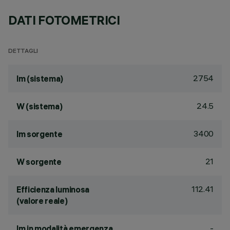
DATI FOTOMETRICI
DETTAGLI
2754
lm (sistema)
24.5
W (sistema)
3400
lm sorgente
21
W sorgente
112.41
Efficienza luminosa
(valore reale)
-
lm in modalità emergenza