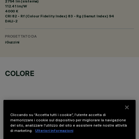
2754 lm (sistema)
112.41 lm/W
4000 K
CRI
82
- Rf (Colour Fidelity Index) 83 - Rg (Gamut Index) 94
DALI-2
PROGETTATO DA
iGuzzini
COLORE
Cliccando su “Accetta tutti i cookie”, l'utente accetta di
COMPONENTI OPZIONALI
memorizzare i cookie sul dispositivo per migliorare la navigazione
del sito, analizzare l'utilizzo del sito e assistere nelle nostre attività
di marketing.
Ulteriori informazioni