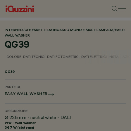
INTERNI
/
LUCI E FARETTI DA INCASSO MONO E MULTILAMPADA
/
EASY
/
WALL WASHER
QG39
COLORE
DATI TECNICI
DATI FOTOMETRICI
DATI ELETTRICI
INSTALLAZI
QG39
PARTE DI
EASY WALL WASHER
DESCRIZIONE
Ø 225 mm - neutral white - DALI
WW - Wall Washer
36.7 W (sistema)