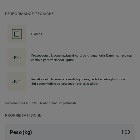
PERFORMANCE TECNICHE
Classe II
Protetto contro la penetrazione di corpi solidi superiori a 12 mm, non protetto
contro la penetrazione di liquidi.
Protetto contro la penetrazione della polvere, protetto contro gli spruzzi.
Sulla parte visibile del prodotto una volta installato
Conforme alla EN60598-1 e alle normative pertinenti.
PROPRIETÀ FISICHE
1.03
Peso (kg)