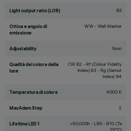
83
Light output ratio (LOR)
WW - Wall Washer
Ottica e angolo di
emissione
fisso
Adjustability
CRI
82
- Rf (Colour Fidelity
Qualità del colore della
Index) 83 - Rg (Gamut
luce
Index) 94
4000 K
Temperatura di colore
2
MacAdam Step
>50,000h - L90 - B10 (Ta
Lifetime LED 1
25°C)