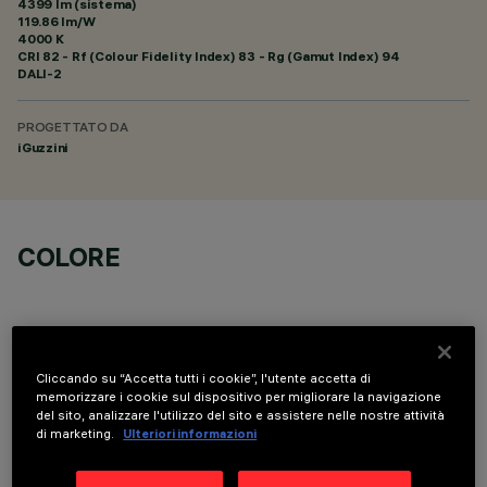
4399 lm (sistema)
119.86 lm/W
4000 K
CRI
82
- Rf (Colour Fidelity Index) 83 - Rg (Gamut Index) 94
DALI-2
PROGETTATO DA
iGuzzini
COLORE
Cliccando su “Accetta tutti i cookie”, l'utente accetta di
memorizzare i cookie sul dispositivo per migliorare la navigazione
DATI TECNICI
del sito, analizzare l'utilizzo del sito e assistere nelle nostre attività
di marketing.
Ulteriori informazioni
ULTIMO AGGIORNAMENTO: 06/08/2026