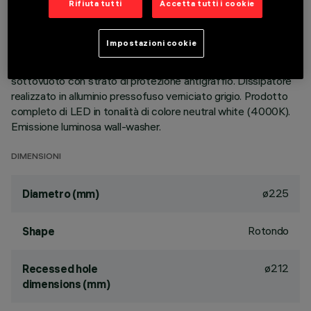
Rifiuta tutti
Accetta tutti i cookie
DESCRIZIONE
Apparecchio rotondo fisso finalizzato all'utilizzo di sorgente
Impostazioni cookie
LED con tecnologia C.o.B. Versione con falda per installazione
ad appoggio. Riflettore metallizzato con vapori di alluminio
sottovuoto con strato di protezione antigraffio. Dissipatore
realizzato in alluminio pressofuso verniciato grigio. Prodotto
completo di LED in tonalità di colore neutral white (4000K).
Emissione luminosa wall-washer.
DIMENSIONI
ø225
Diametro (mm)
Rotondo
Shape
ø212
Recessed hole
dimensions (mm)