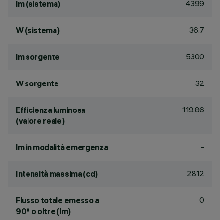
4399
lm (sistema)
36.7
W (sistema)
5300
lm sorgente
32
W sorgente
119.86
Efficienza luminosa
(valore reale)
-
lm in modalità emergenza
2812
Intensità massima (cd)
0
Flusso totale emesso a
90° o oltre (lm)