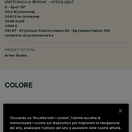
elettronico e dimmer - ottica spot
S - Spot 10°
40.2 W (sistema)
3041.5 lm (sistema)
75.66 lm/W
4000 K
CRI
97
- Rf (Colour Fidelity Index) 93 - Rg (Gamut Index) 100
completo di potenziometro
PROGETTATO DA
Artec Studio
COLORE
Cliccando su “Accetta tutti i cookie”, l'utente accetta di
memorizzare i cookie sul dispositivo per migliorare la navigazione
COMPONENTI OPZIONALI
del sito, analizzare l'utilizzo del sito e assistere nelle nostre attività