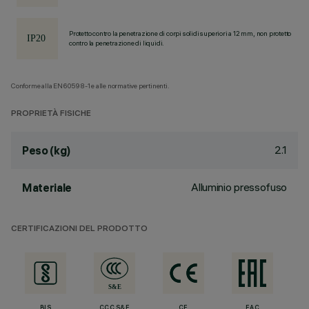
Protetto contro la penetrazione di corpi solidi superiori a 12 mm, non protetto
contro la penetrazione di liquidi.
Conforme alla EN60598-1 e alle normative pertinenti.
PROPRIETÀ FISICHE
2.1
Peso (kg)
Alluminio pressofuso
Materiale
CERTIFICAZIONI DEL PRODOTTO
BIS
CCC S&E
CE
EAC