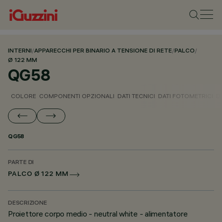
INTERNI
/
APPARECCHI PER BINARIO A TENSIONE DI RETE
/
PALCO
/
Ø 122 MM
QG58
COLORE
COMPONENTI OPZIONALI
DATI TECNICI
DATI FOTOMETRICI
D
QG58
PARTE DI
PALCO Ø 122 MM
DESCRIZIONE
Proiettore corpo medio - neutral white - alimentatore