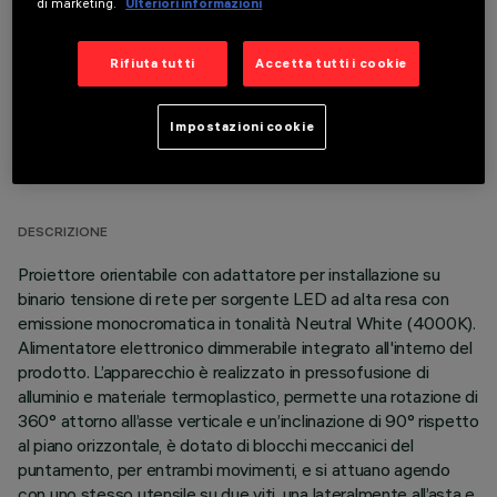
di marketing.
Ulteriori informazioni
Rifiuta tutti
Accetta tutti i cookie
Impostazioni cookie
DATI TECNICI
ULTIMO AGGIORNAMENTO: 06/08/2026
DESCRIZIONE
Proiettore orientabile con adattatore per installazione su
binario tensione di rete per sorgente LED ad alta resa con
emissione monocromatica in tonalità Neutral White (4000K).
Alimentatore elettronico dimmerabile integrato all'interno del
prodotto. L’apparecchio è realizzato in pressofusione di
alluminio e materiale termoplastico, permette una rotazione di
360° attorno all’asse verticale e un’inclinazione di 90° rispetto
al piano orizzontale, è dotato di blocchi meccanici del
puntamento, per entrambi movimenti, e si attuano agendo
con uno stesso utensile su due viti, una lateralmente all’asta e