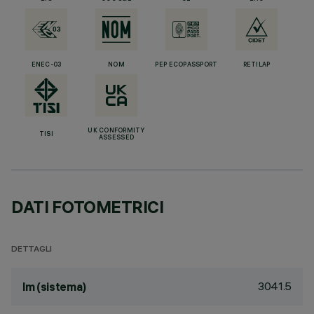
ENEC-03
NOM
PEP ECOPASSPORT
RETILAP
UK CONFORMITY
TISI
ASSESSED
DATI FOTOMETRICI
DETTAGLI
3041.5
lm (sistema)