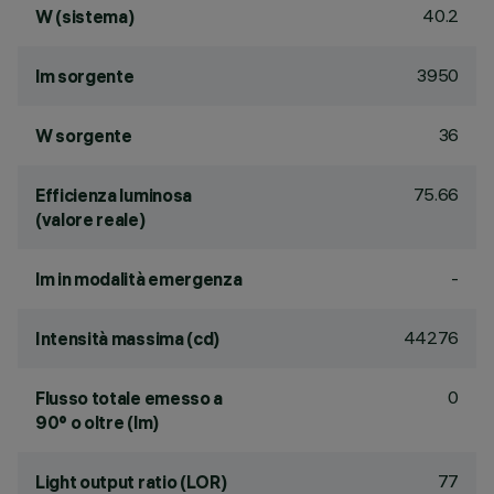
40.2
W (sistema)
3950
lm sorgente
36
W sorgente
75.66
Efficienza luminosa
(valore reale)
-
lm in modalità emergenza
44276
Intensità massima (cd)
0
Flusso totale emesso a
90° o oltre (lm)
77
Light output ratio (LOR)