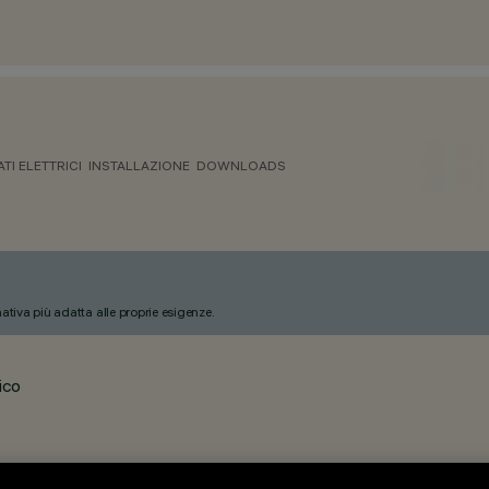
ATI ELETTRICI
INSTALLAZIONE
DOWNLOADS
nativa più adatta alle proprie esigenze.
ico