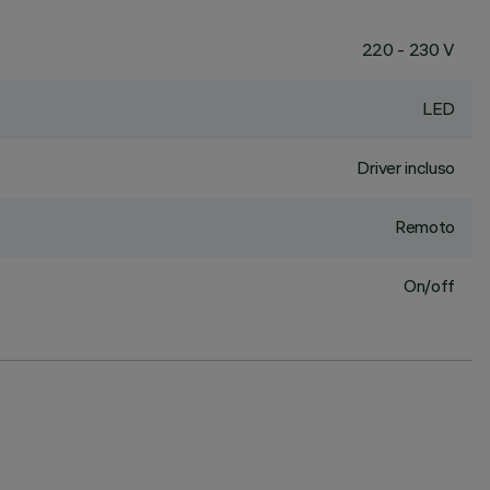
220 - 230 V
LED
Driver incluso
Remoto
On/off