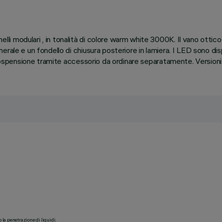
 modulari , in tonalità di colore warm white 3000K. Il vano ottico
ale e un fondello di chiusura posteriore in lamiera. I LED sono dispo
 sospensione tramite accessorio da ordinare separatamente. Versioni 
o la penetrazione di liquidi.