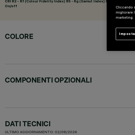
CRI
82
- Rf (Colour Fidelity Index) 85 - Rg (Gamut Index) 95
On/off
Cliccando s
migliorare l
marketing.
COLORE
Imposta
COMPONENTI OPZIONALI
DATI TECNICI
ULTIMO AGGIORNAMENTO: 02/08/2026