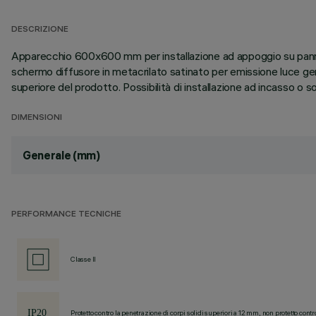
DESCRIZIONE
Apparecchio 600x600 mm per installazione ad appoggio su pannelli
schermo diffusore in metacrilato satinato per emissione luce gener
superiore del prodotto. Possibilità di installazione ad incasso o
DIMENSIONI
Generale (mm)
PERFORMANCE TECNICHE
Classe II
Protetto contro la penetrazione di corpi solidi superiori a 12 mm, non protetto contr