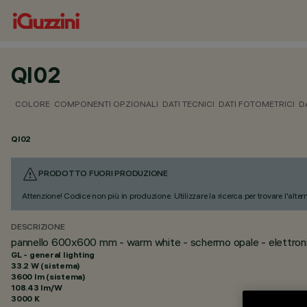
QI02
COLORE
COMPONENTI OPZIONALI
DATI TECNICI
DATI FOTOMETRICI
D
QI02
PRODOTTO FUORI PRODUZIONE
Attenzione! Codice non più in produzione. Utilizzare la ricerca per trovare l'alter
DESCRIZIONE
pannello 600x600 mm - warm white - schermo opale - elettron
GL - general lighting
33.2 W (sistema)
3600 lm (sistema)
108.43 lm/W
3000 K