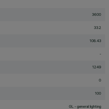
3600
33.2
108.43
-
1249
0
100
GL - general lighting