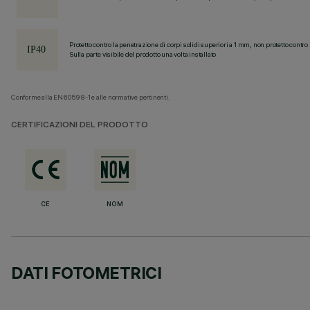
Protetto contro la penetrazione di corpi solidi superiori a 1 mm, non protetto contro 
Sulla parte visibile del prodotto una volta installato
Conforme alla EN60598-1 e alle normative pertinenti.
CERTIFICAZIONI DEL PRODOTTO
CE
NOM
DATI FOTOMETRICI