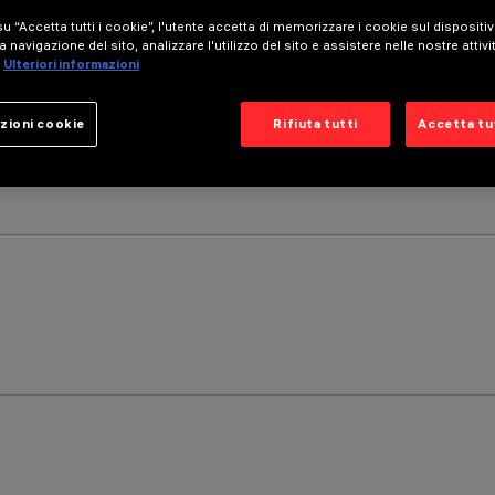
u “Accetta tutti i cookie”, l'utente accetta di memorizzare i cookie sul dispositi
a navigazione del sito, analizzare l'utilizzo del sito e assistere nelle nostre attivi
Ulteriori informazioni
zioni cookie
Rifiuta tutti
Accetta tut