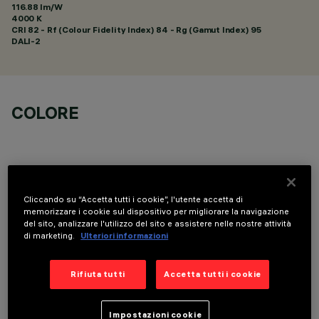
116.88 lm/W
4000 K
CRI
82
- Rf (Colour Fidelity Index) 84 - Rg (Gamut Index) 95
DALI-2
COLORE
Cliccando su “Accetta tutti i cookie”, l'utente accetta di
COMPONENTI OPZIONALI
memorizzare i cookie sul dispositivo per migliorare la navigazione
del sito, analizzare l'utilizzo del sito e assistere nelle nostre attività
di marketing.
Ulteriori informazioni
Rifiuta tutti
Accetta tutti i cookie
Impostazioni cookie