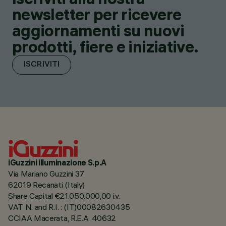
newsletter per ricevere
aggiornamenti su nuovi
prodotti, fiere e iniziative.
ISCRIVITI
iGuzzini illuminazione S.p.A
Via Mariano Guzzini 37
62019 Recanati (Italy)
Share Capital €21.050.000,00 i.v.
VAT N. and R.I. : (IT)00082630435
CCIAA Macerata, R.E.A. 40632