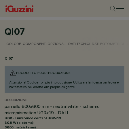
QI07
COLORE
COMPONENTI OPZIONALI
DATI TECNICI
DATI FOTOMETRICI
D
QI07
PRODOTTO FUORI PRODUZIONE
Attenzione! Codice non più in produzione. Utilizzare la ricerca per trovare
l'alternativa più adatta alle proprie esigenze.
DESCRIZIONE
pannello 600x600 mm - neutral white - schermo
microprismatico UGR<19 - DALI
UGR - Luminance control UGR<19
30.8 W (sistema)
3600 lm (sistema)