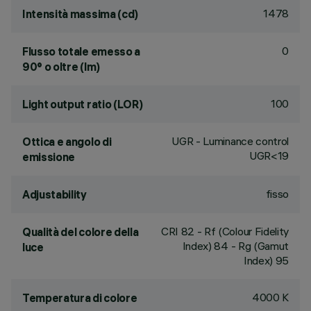
1478
Intensità massima (cd)
0
Flusso totale emesso a
90° o oltre (lm)
100
Light output ratio (LOR)
UGR - Luminance control
Ottica e angolo di
UGR<19
emissione
fisso
Adjustability
CRI
82
- Rf (Colour Fidelity
Qualità del colore della
Index) 84 - Rg (Gamut
luce
Index) 95
4000 K
Temperatura di colore