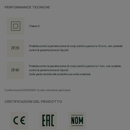
PERFORMANCE TECNICHE
Classe II
Protetto contro la penetrazione di corpi solidi superiori a 12 mm, non protetto
contro la penetrazione di liquidi.
Protetto contro la penetrazione di corpi solidi superiori a 1 mm, non protetto
contro la penetrazione di liquidi.
Sulla parte visibile del prodotto una volta installato
Conforme alla EN60598-1 e alle normative pertinenti.
CERTIFICAZIONI DEL PRODOTTO