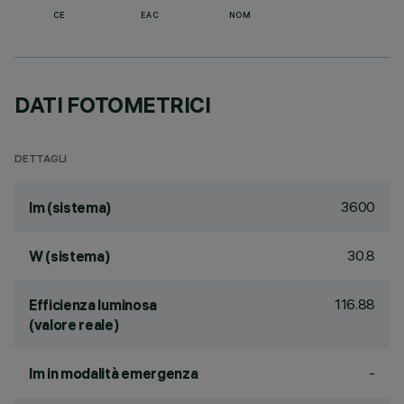
CE
EAC
NOM
DATI FOTOMETRICI
DETTAGLI
3600
lm (sistema)
30.8
W (sistema)
116.88
Efficienza luminosa
(valore reale)
-
lm in modalità emergenza