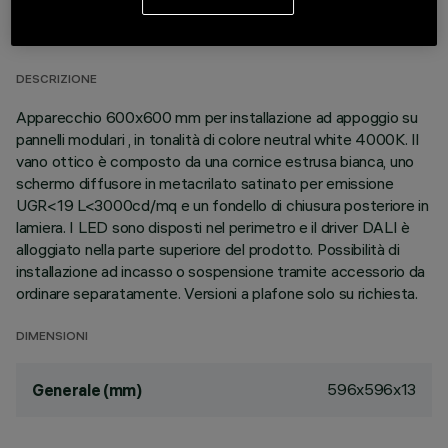
DATI TECNICI
ULTIMO AGGIORNAMENTO: 06/08/2026
DESCRIZIONE
Apparecchio 600x600 mm per installazione ad appoggio su
pannelli modulari , in tonalità di colore neutral white 4000K. Il
vano ottico è composto da una cornice estrusa bianca, uno
schermo diffusore in metacrilato satinato per emissione
UGR<19 L<3000cd/mq e un fondello di chiusura posteriore in
lamiera. I LED sono disposti nel perimetro e il driver DALI è
alloggiato nella parte superiore del prodotto. Possibilità di
installazione ad incasso o sospensione tramite accessorio da
ordinare separatamente. Versioni a plafone solo su richiesta.
DIMENSIONI
596x596x13
Generale (mm)