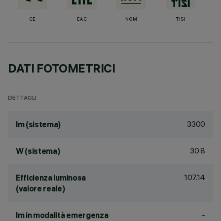
CE
EAC
NOM
TISI
DATI FOTOMETRICI
DETTAGLI
3300
lm (sistema)
30.8
W (sistema)
107.14
Efficienza luminosa
(valore reale)
-
lm in modalità emergenza