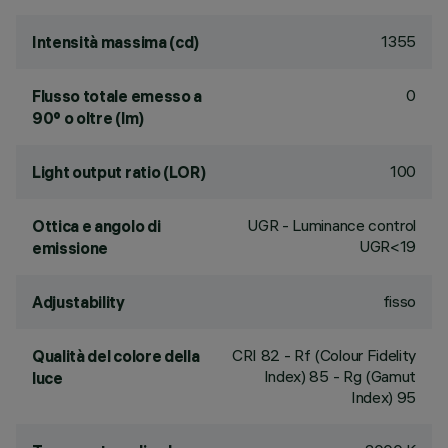
1355
Intensità massima (cd)
0
Flusso totale emesso a
90° o oltre (lm)
100
Light output ratio (LOR)
UGR - Luminance control
Ottica e angolo di
UGR<19
emissione
fisso
Adjustability
CRI
82
- Rf (Colour Fidelity
Qualità del colore della
Index) 85 - Rg (Gamut
luce
Index) 95