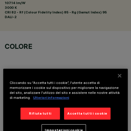
107.14 lm/W
3000 K
CRI
82
- Rf (Colour Fidelity Index) 85 - Rg (Gamut Index) 95
DALI-2
COLORE
Cliccando su “Accetta tutti i cookie”, l'utente accetta di
COMPONENTI OPZIONALI
memorizzare i cookie sul dispositivo per migliorare la navigazione
del sito, analizzare l'utilizzo del sito e assistere nelle nostre attività
di marketing.
Ulteriori informazioni
Rifiuta tutti
Accetta tutti i cookie
Impostazioni cookie