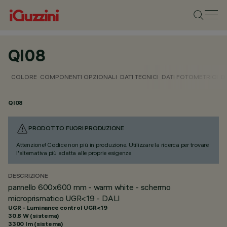
QI08
COLORE
COMPONENTI OPZIONALI
DATI TECNICI
DATI FOTOMETRICI
D
QI08
PRODOTTO FUORI PRODUZIONE
Attenzione! Codice non più in produzione. Utilizzare la ricerca per trovare
l'alternativa più adatta alle proprie esigenze.
DESCRIZIONE
pannello 600x600 mm - warm white - schermo
microprismatico UGR<19 - DALI
UGR - Luminance control UGR<19
30.8 W (sistema)
3300 lm (sistema)