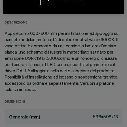
DATI TECNICI
ULTIMO AGGIORNAMENTO: 02/08/2026
DESCRIZIONE
Apparecchio 600x600 mm per installazione ad appoggio su
pannelli modulari , in tonalità di colore neutral white 3000K. Il
vano ottico è composto da una cornice in lamiera d'acciaio
bianca, uno schermo diffusore in metacrilato satinato per
emissione UGR<19 L<3000cd/mq e un fondello di chiusura
posteriore in lamiera. I LED sono disposti nel perimetro e il
driver DALI è alloggiato nella parte superiore del prodotto.
Possibilità di installazione ad incasso o sospensione tramite
accessorio da ordinare separatamente. Versioni a plafone
solo su richiesta.
DIMENSIONI
596x596x13
Generale (mm)