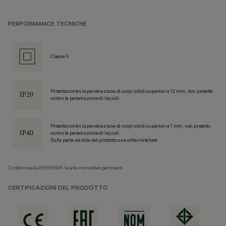
PERFORMANCE TECNICHE
Classe II
Protetto contro la penetrazione di corpi solidi superiori a 12 mm, non protetto
contro la penetrazione di liquidi.
Protetto contro la penetrazione di corpi solidi superiori a 1 mm, non protetto
contro la penetrazione di liquidi.
Sulla parte visibile del prodotto una volta installato
Conforme alla EN60598-1 e alle normative pertinenti.
CERTIFICAZIONI DEL PRODOTTO