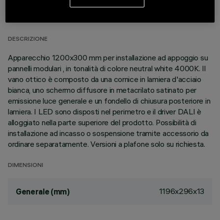
DATI TECNICI
ULTIMO AGGIORNAMENTO: 06/08/2026
DESCRIZIONE
Apparecchio 1200x300 mm per installazione ad appoggio su
pannelli modulari , in tonalità di colore neutral white 4000K. Il
vano ottico è composto da una cornice in lamiera d'acciaio
bianca, uno schermo diffusore in metacrilato satinato per
emissione luce generale e un fondello di chiusura posteriore in
lamiera. I LED sono disposti nel perimetro e il driver DALI è
alloggiato nella parte superiore del prodotto. Possibilità di
installazione ad incasso o sospensione tramite accessorio da
ordinare separatamente. Versioni a plafone solo su richiesta.
DIMENSIONI
1196x296x13
Generale (mm)