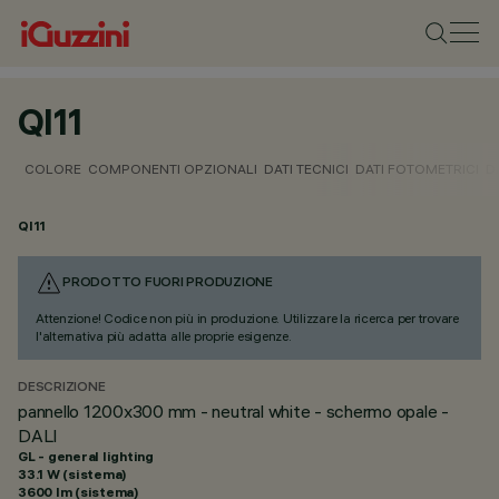
QI11
COLORE
COMPONENTI OPZIONALI
DATI TECNICI
DATI FOTOMETRICI
D
QI11
PRODOTTO FUORI PRODUZIONE
Attenzione! Codice non più in produzione. Utilizzare la ricerca per trovare
l'alternativa più adatta alle proprie esigenze.
DESCRIZIONE
pannello 1200x300 mm - neutral white - schermo opale -
DALI
GL - general lighting
33.1 W (sistema)
3600 lm (sistema)