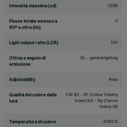
1266
Intensità massima (cd)
0
Flusso totale emesso a
90° o oltre (lm)
100
Light output ratio (LOR)
GL - general lighting
Ottica e angolo di
emissione
fisso
Adjustability
CRI
82
- Rf (Colour Fidelity
Qualità del colore della
Index) 84 - Rg (Gamut
luce
Index) 95
4000 K
Temperatura di colore