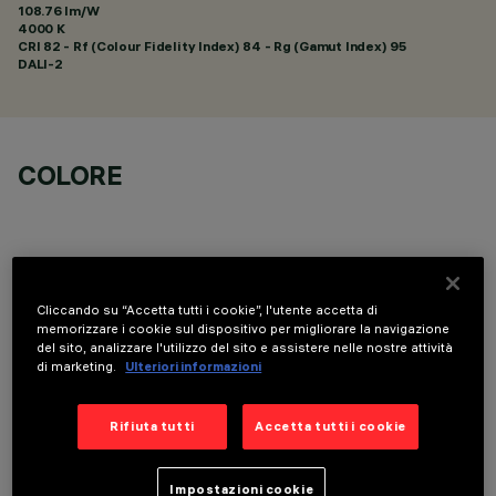
108.76 lm/W
4000 K
CRI
82
- Rf (Colour Fidelity Index) 84 - Rg (Gamut Index) 95
DALI-2
COLORE
Cliccando su “Accetta tutti i cookie”, l'utente accetta di
COMPONENTI OPZIONALI
memorizzare i cookie sul dispositivo per migliorare la navigazione
del sito, analizzare l'utilizzo del sito e assistere nelle nostre attività
di marketing.
Ulteriori informazioni
Rifiuta tutti
Accetta tutti i cookie
Impostazioni cookie