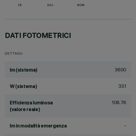
CE
EAC
NOM
DATI FOTOMETRICI
DETTAGLI
3600
lm (sistema)
33.1
W (sistema)
108.76
Efficienza luminosa
(valore reale)
-
lm in modalità emergenza