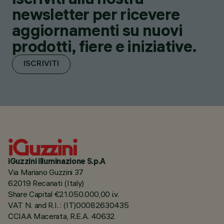
newsletter per ricevere
aggiornamenti su nuovi
prodotti, fiere e iniziative.
ISCRIVITI
iGuzzini illuminazione S.p.A
Via Mariano Guzzini 37
62019 Recanati (Italy)
Share Capital €21.050.000,00 i.v.
VAT N. and R.I. : (IT)00082630435
CCIAA Macerata, R.E.A. 40632