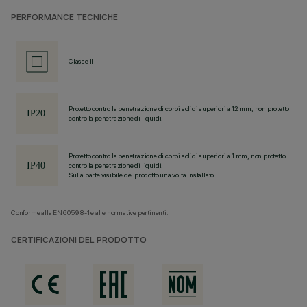
PERFORMANCE TECNICHE
Classe II
Protetto contro la penetrazione di corpi solidi superiori a 12 mm, non protetto
contro la penetrazione di liquidi.
Protetto contro la penetrazione di corpi solidi superiori a 1 mm, non protetto
contro la penetrazione di liquidi.
Sulla parte visibile del prodotto una volta installato
Conforme alla EN60598-1 e alle normative pertinenti.
CERTIFICAZIONI DEL PRODOTTO