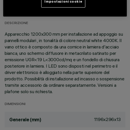
DATI TECNICI
Impostazioni cookie
ULTIMO AGGIORNAMENTO: 02/08/2026
DESCRIZIONE
Apparecchio 1200x300 mm per installazione ad appoggio su
pannelli modulari , in tonalità di colore neutral white 4000K. Il
vano ottico è composto da una cornice in lamiera d'acciaio
bianca, uno schermo diffusore in metacrilato satinato per
emissione UGR<19 L<3000cd/mq e un fondello di chiusura
posteriore in lamiera. I LED sono disposti nel perimetro e il
driver elettronico è alloggiato nella parte superiore del
prodotto. Possibilità di installazione ad incasso o sospensione
tramite accessorio da ordinare separatamente. Versioni a
plafone solo su richiesta.
DIMENSIONI
1196x296x13
Generale (mm)