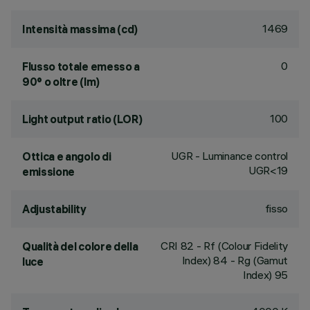
1469
Intensità massima (cd)
0
Flusso totale emesso a
90° o oltre (lm)
100
Light output ratio (LOR)
UGR - Luminance control
Ottica e angolo di
UGR<19
emissione
fisso
Adjustability
CRI
82
- Rf (Colour Fidelity
Qualità del colore della
Index) 84 - Rg (Gamut
luce
Index) 95