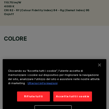
110.75 lm/W
4000 K
CRI
82
- Rf (Colour Fidelity Index) 84 - Rg (Gamut Index) 95
On/off
COLORE
Cliccando su “Accetta tutti i cookie”, l'utente accetta di
COMPONENTI OPZIONALI
memorizzare i cookie sul dispositivo per migliorare la navigazione
del sito, analizzare l'utilizzo del sito e assistere nelle nostre attività
di marketing.
Ulteriori informazioni
Rifiuta tutti
Accetta tutti i cookie