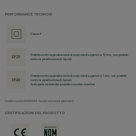
PERFORMANCE TECNICHE
Classe II
Protetto contro la penetrazione di corpi solidi superiori a 12 mm, non protetto
contro la penetrazione di liquidi.
Protetto contro la penetrazione di corpi solidi superiori a 1 mm, non protetto
contro la penetrazione di liquidi.
Sulla parte visibile del prodotto una volta installato
Conforme alla EN60598-1 e alle normative pertinenti.
CERTIFICAZIONI DEL PRODOTTO