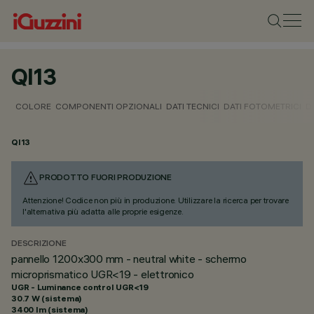
QI13
COLORE
COMPONENTI OPZIONALI
DATI TECNICI
DATI FOTOMETRICI
D
QI13
PRODOTTO FUORI PRODUZIONE
Attenzione! Codice non più in produzione. Utilizzare la ricerca per trovare
l'alternativa più adatta alle proprie esigenze.
DESCRIZIONE
pannello 1200x300 mm - neutral white - schermo
microprismatico UGR<19 - elettronico
UGR - Luminance control UGR<19
30.7 W (sistema)
3400 lm (sistema)