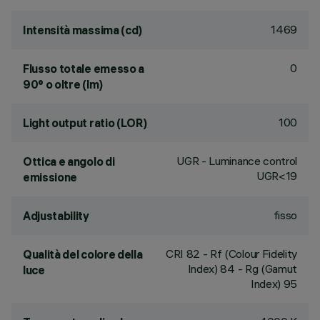
1469
Intensità massima (cd)
0
Flusso totale emesso a
90° o oltre (lm)
100
Light output ratio (LOR)
UGR - Luminance control
Ottica e angolo di
UGR<19
emissione
fisso
Adjustability
CRI
82
- Rf (Colour Fidelity
Qualità del colore della
Index) 84 - Rg (Gamut
luce
Index) 95