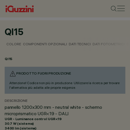
QI15
COLORE
COMPONENTI OPZIONALI
DATI TECNICI
DATI FOTOMETRICI
D
QI15
PRODOTTO FUORI PRODUZIONE
Attenzione! Codice non più in produzione. Utilizzare la ricerca per trovare
l'alternativa più adatta alle proprie esigenze.
DESCRIZIONE
pannello 1200x300 mm - neutral white - schermo
microprismatico UGR<19 - DALI
UGR - Luminance control UGR<19
30.7 W (sistema)
3400 lm (sistema)