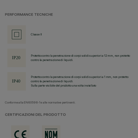
PERFORMANCE TECNICHE
Classe II
Protetto contro la penetrazione di corpi solidi superiori a 12 mm, non protetto
contro la penetrazione di liquidi.
Protetto contro la penetrazione di corpi solidi superiori a 1 mm, non protetto
contro la penetrazione di liquidi.
Sulla parte visibile del prodotto una volta installato
Conforme alla EN60598-1 e alle normative pertinenti.
CERTIFICAZIONI DEL PRODOTTO