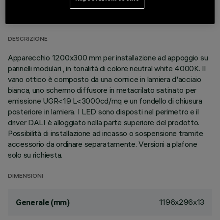
DATI TECNICI
ULTIMO AGGIORNAMENTO: 06/08/2026
DESCRIZIONE
Apparecchio 1200x300 mm per installazione ad appoggio su
pannelli modulari , in tonalità di colore neutral white 4000K. Il
vano ottico è composto da una cornice in lamiera d'acciaio
bianca, uno schermo diffusore in metacrilato satinato per
emissione UGR<19 L<3000cd/mq e un fondello di chiusura
posteriore in lamiera. I LED sono disposti nel perimetro e il
driver DALI è alloggiato nella parte superiore del prodotto.
Possibilità di installazione ad incasso o sospensione tramite
accessorio da ordinare separatamente. Versioni a plafone
solo su richiesta.
DIMENSIONI
1196x296x13
Generale (mm)