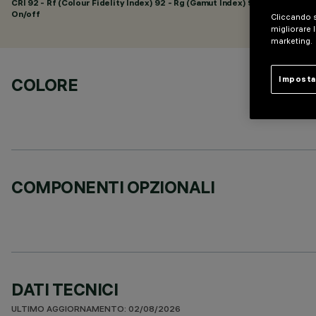
CRI
92
- Rf (Colour Fidelity Index) 92 - Rg (Gamut Index) 98
On/off
Cliccando s
migliorare l
marketing.
COLORE
Imposta
COMPONENTI OPZIONALI
DATI TECNICI
ULTIMO AGGIORNAMENTO: 02/08/2026