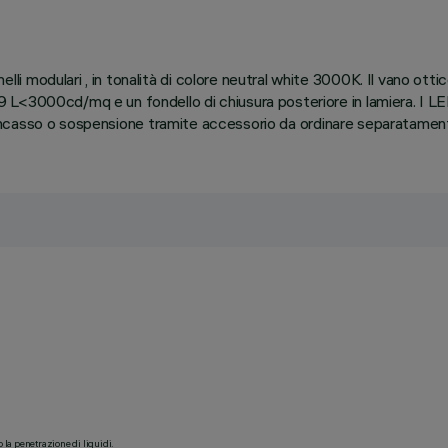
 modulari , in tonalità di colore neutral white 3000K. Il vano otti
<3000cd/mq e un fondello di chiusura posteriore in lamiera. I LED s
ad incasso o sospensione tramite accessorio da ordinare separatamente
o la penetrazione di liquidi.