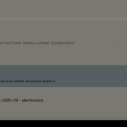
ATI ELETTRICI
INSTALLAZIONE
DOWNLOADS
nativa più adatta alle proprie esigenze.
 UGR<19 - elettronico