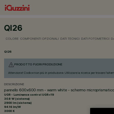
QI26
COLORE
COMPONENTI OPZIONALI
DATI TECNICI
DATI FOTOMETRICI
D
QI26
PRODOTTO FUORI PRODUZIONE
Attenzione! Codice non più in produzione. Utilizzare la ricerca per trovare l'alter
DESCRIZIONE
pannello 600x600 mm - warm white - schermo microprismatico
UGR - Luminance control UGR<19
30.8 W (sistema)
2900 lm (sistema)
94.16 lm/W
3000 K