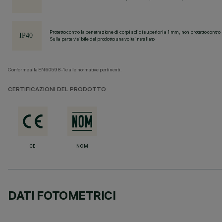
Protetto contro la penetrazione di corpi solidi superiori a 1 mm, non protetto contro 
Sulla parte visibile del prodotto una volta installato
Conforme alla EN60598-1 e alle normative pertinenti.
CERTIFICAZIONI DEL PRODOTTO
CE
NOM
DATI FOTOMETRICI