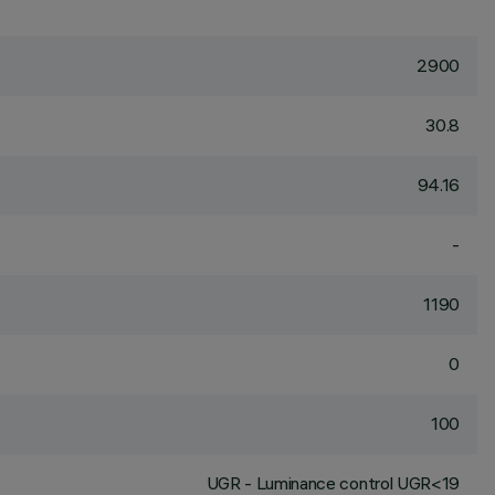
2900
30.8
94.16
-
1190
0
100
UGR - Luminance control UGR<19