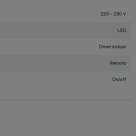
220 - 230 V
LED
Driver incluso
Remoto
On/off