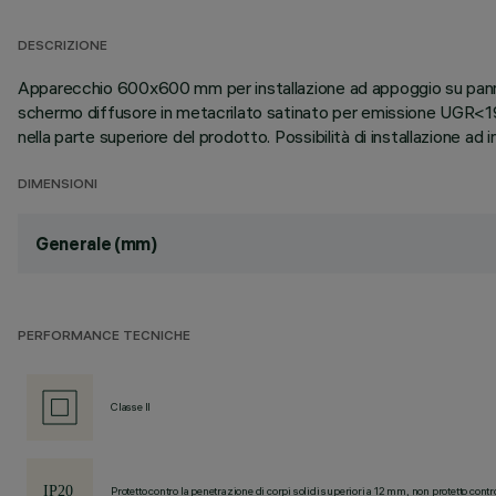
DESCRIZIONE
Apparecchio 600x600 mm per installazione ad appoggio su pannelli
schermo diffusore in metacrilato satinato per emissione UGR<19 L
nella parte superiore del prodotto. Possibilità di installazione 
DIMENSIONI
Generale (mm)
PERFORMANCE TECNICHE
Classe II
Protetto contro la penetrazione di corpi solidi superiori a 12 mm, non protetto contr