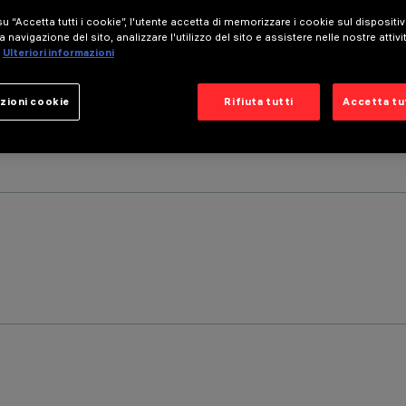
u “Accetta tutti i cookie”, l'utente accetta di memorizzare i cookie sul dispositi
a navigazione del sito, analizzare l'utilizzo del sito e assistere nelle nostre attivi
Ulteriori informazioni
zioni cookie
Rifiuta tutti
Accetta tut