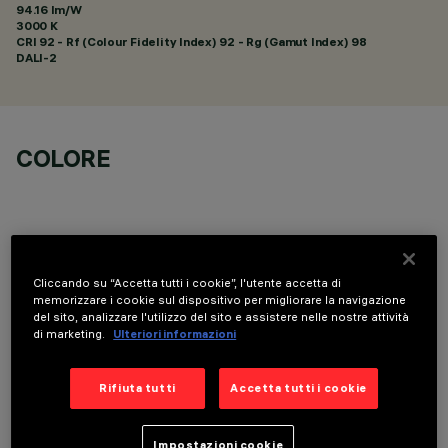
94.16 lm/W
3000 K
CRI
92
- Rf (Colour Fidelity Index) 92 - Rg (Gamut Index) 98
DALI-2
COLORE
Cliccando su “Accetta tutti i cookie”, l'utente accetta di
COMPONENTI OPZIONALI
memorizzare i cookie sul dispositivo per migliorare la navigazione
del sito, analizzare l'utilizzo del sito e assistere nelle nostre attività
di marketing.
Ulteriori informazioni
Rifiuta tutti
Accetta tutti i cookie
Impostazioni cookie