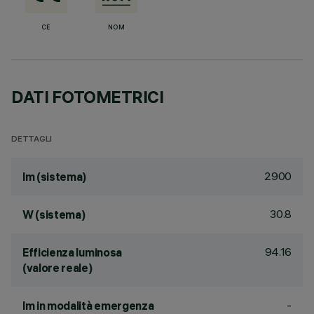
CE
NOM
DATI FOTOMETRICI
DETTAGLI
2900
lm (sistema)
30.8
W (sistema)
94.16
Efficienza luminosa
(valore reale)
-
lm in modalità emergenza