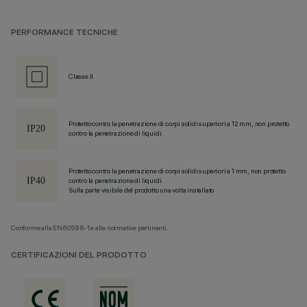
PERFORMANCE TECNICHE
Classe II
Protetto contro la penetrazione di corpi solidi superiori a 12 mm, non protetto
contro la penetrazione di liquidi.
Protetto contro la penetrazione di corpi solidi superiori a 1 mm, non protetto
contro la penetrazione di liquidi.
Sulla parte visibile del prodotto una volta installato
Conforme alla EN60598-1 e alle normative pertinenti.
CERTIFICAZIONI DEL PRODOTTO