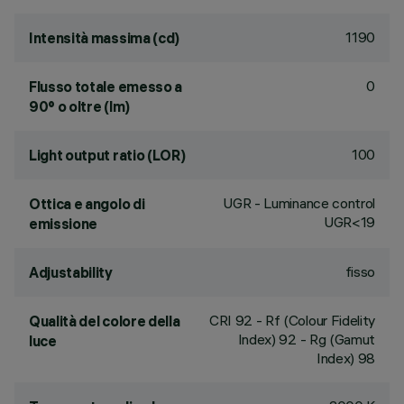
1190
Intensità massima (cd)
0
Flusso totale emesso a
90° o oltre (lm)
100
Light output ratio (LOR)
UGR - Luminance control
Ottica e angolo di
UGR<19
emissione
fisso
Adjustability
CRI
92
- Rf (Colour Fidelity
Qualità del colore della
Index) 92 - Rg (Gamut
luce
Index) 98