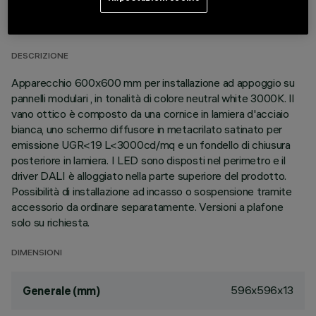
DATI TECNICI
ULTIMO AGGIORNAMENTO: 06/08/2026
DESCRIZIONE
Apparecchio 600x600 mm per installazione ad appoggio su
pannelli modulari , in tonalità di colore neutral white 3000K. Il
vano ottico è composto da una cornice in lamiera d'acciaio
bianca, uno schermo diffusore in metacrilato satinato per
emissione UGR<19 L<3000cd/mq e un fondello di chiusura
posteriore in lamiera. I LED sono disposti nel perimetro e il
driver DALI è alloggiato nella parte superiore del prodotto.
Possibilità di installazione ad incasso o sospensione tramite
accessorio da ordinare separatamente. Versioni a plafone
solo su richiesta.
DIMENSIONI
596x596x13
Generale (mm)