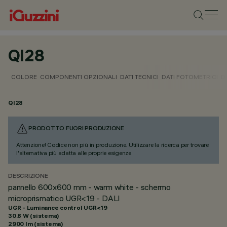
QI28
COLORE
COMPONENTI OPZIONALI
DATI TECNICI
DATI FOTOMETRICI
D
QI28
PRODOTTO FUORI PRODUZIONE
Attenzione! Codice non più in produzione. Utilizzare la ricerca per trovare
l'alternativa più adatta alle proprie esigenze.
DESCRIZIONE
pannello 600x600 mm - warm white - schermo
microprismatico UGR<19 - DALI
UGR - Luminance control UGR<19
30.8 W (sistema)
2900 lm (sistema)