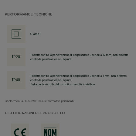
PERFORMANCE TECNICHE
Classe II
Protetto contro la penetrazione di corpi solidi superiori a 12 mm, non protetto
contro la penetrazione di liquidi.
Protetto contro la penetrazione di corpi solidi superiori a 1 mm, non protetto
contro la penetrazione di liquidi.
Sulla parte visibile del prodotto una volta installato
Conforme alla EN60598-1 e alle normative pertinenti.
CERTIFICAZIONI DEL PRODOTTO