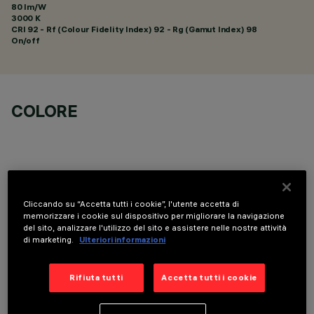
80 lm/W
3000 K
CRI
92
- Rf (Colour Fidelity Index) 92 - Rg (Gamut Index) 98
On/off
COLORE
Cliccando su “Accetta tutti i cookie”, l'utente accetta di
COMPONENTI OPZIONALI
memorizzare i cookie sul dispositivo per migliorare la navigazione
del sito, analizzare l'utilizzo del sito e assistere nelle nostre attività
di marketing.
Ulteriori informazioni
Rifiuta tutti
Accetta tutti i cookie