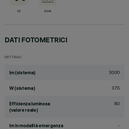
CE
NOM
DATI FOTOMETRICI
DETTAGLI
3000
lm (sistema)
37.5
W (sistema)
80
Efficienza luminosa
(valore reale)
-
lm in modalità emergenza