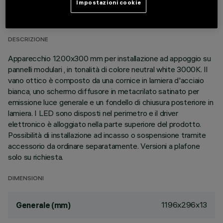
DATI TECNICI
Impostazioni cookie
ULTIMO AGGIORNAMENTO: 02/08/2026
DESCRIZIONE
Apparecchio 1200x300 mm per installazione ad appoggio su
pannelli modulari , in tonalità di colore neutral white 3000K. Il
vano ottico è composto da una cornice in lamiera d'acciaio
bianca, uno schermo diffusore in metacrilato satinato per
emissione luce generale e un fondello di chiusura posteriore in
lamiera. I LED sono disposti nel perimetro e il driver
elettronico è alloggiato nella parte superiore del prodotto.
Possibilità di installazione ad incasso o sospensione tramite
accessorio da ordinare separatamente. Versioni a plafone
solo su richiesta.
DIMENSIONI
1196x296x13
Generale (mm)