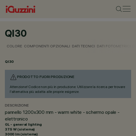
QI30
COLORE
COMPONENTI OPZIONALI
DATI TECNICI
DATI FOTOMETRICI
D
QI30
PRODOTTO FUORI PRODUZIONE
Attenzione! Codice non più in produzione. Utilizzare la ricerca per trovare
l'alternativa più adatta alle proprie esigenze.
DESCRIZIONE
pannello 1200x300 mm - warm white - schermo opale -
elettronico
GL - general lighting
37.5 W (sistema)
3000 lm (sistema)