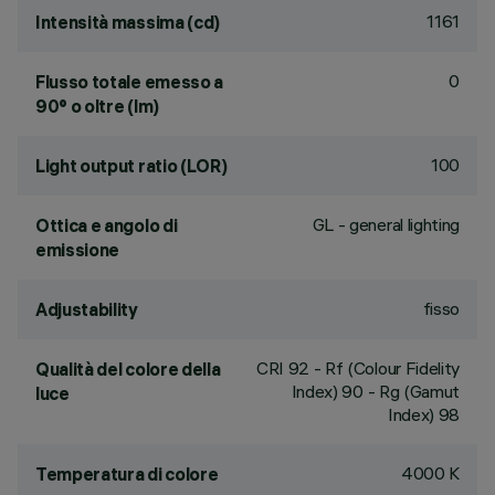
1161
Intensità massima (cd)
0
Flusso totale emesso a
90° o oltre (lm)
100
Light output ratio (LOR)
GL - general lighting
Ottica e angolo di
emissione
fisso
Adjustability
CRI
92
- Rf (Colour Fidelity
Qualità del colore della
Index) 90 - Rg (Gamut
luce
Index) 98
4000 K
Temperatura di colore