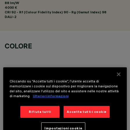
88 lm/W
4000 K
CRI
92
- Rf (Colour Fidelity Index) 90 - Rg (Gamut Index) 98
DALI-2
COLORE
Cliccando su “Accetta tutti i cookie”, l'utente accetta di
COMPONENTI OPZIONALI
memorizzare i cookie sul dispositivo per migliorare la navigazione
del sito, analizzare l'utilizzo del sito e assistere nelle nostre attività
di marketing.
Ulteriori informazioni
Rifiuta tutti
Accetta tutti i cookie
Impostazioni cookie