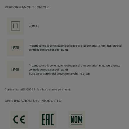
PERFORMANCE TECNICHE
Classe II
Protetto contro la penetrazione di corpi solidi superiori a 12 mm, non protetto
contro la penetrazione di liquidi.
Protetto contro la penetrazione di corpi solidi superiori a 1 mm, non protetto
contro la penetrazione di liquidi.
Sulla parte visibile del prodotto una volta installato
Conforme alla EN60598-1 e alle normative pertinenti.
CERTIFICAZIONI DEL PRODOTTO