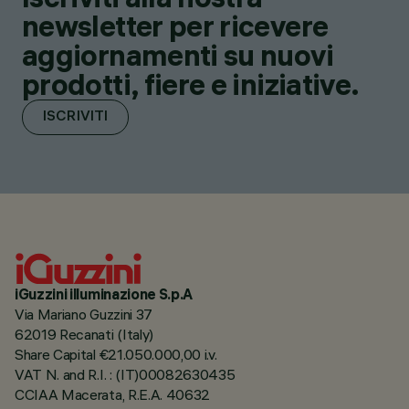
newsletter per ricevere
aggiornamenti su nuovi
prodotti, fiere e iniziative.
ISCRIVITI
iGuzzini illuminazione S.p.A
Via Mariano Guzzini 37
62019 Recanati (Italy)
Share Capital €21.050.000,00 i.v.
VAT N. and R.I. : (IT)00082630435
CCIAA Macerata, R.E.A. 40632