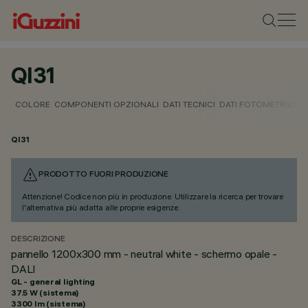
QI31
COLORE
COMPONENTI OPZIONALI
DATI TECNICI
DATI FOTOMETRICI
D
QI31
PRODOTTO FUORI PRODUZIONE
Attenzione! Codice non più in produzione. Utilizzare la ricerca per trovare
l'alternativa più adatta alle proprie esigenze.
DESCRIZIONE
pannello 1200x300 mm - neutral white - schermo opale -
DALI
GL - general lighting
37.5 W (sistema)
3300 lm (sistema)