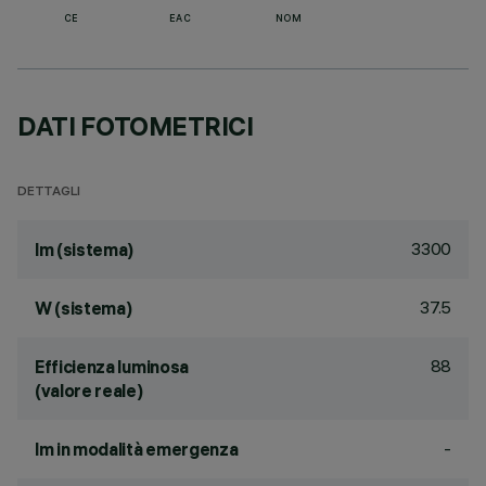
CE
EAC
NOM
DATI FOTOMETRICI
DETTAGLI
3300
lm (sistema)
37.5
W (sistema)
88
Efficienza luminosa
(valore reale)
-
lm in modalità emergenza