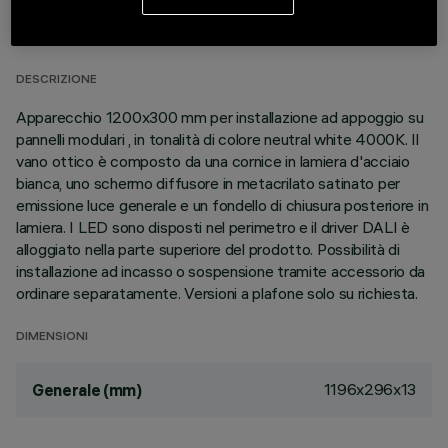
DATI TECNICI
ULTIMO AGGIORNAMENTO: 06/08/2026
DESCRIZIONE
Apparecchio 1200x300 mm per installazione ad appoggio su
pannelli modulari , in tonalità di colore neutral white 4000K. Il
vano ottico è composto da una cornice in lamiera d'acciaio
bianca, uno schermo diffusore in metacrilato satinato per
emissione luce generale e un fondello di chiusura posteriore in
lamiera. I LED sono disposti nel perimetro e il driver DALI è
alloggiato nella parte superiore del prodotto. Possibilità di
installazione ad incasso o sospensione tramite accessorio da
ordinare separatamente. Versioni a plafone solo su richiesta.
DIMENSIONI
1196x296x13
Generale (mm)